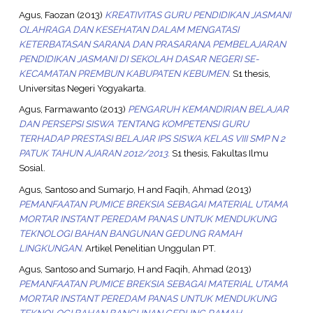
Agus, Faozan
(2013)
KREATIVITAS GURU PENDIDIKAN JASMANI
OLAHRAGA DAN KESEHATAN DALAM MENGATASI
KETERBATASAN SARANA DAN PRASARANA PEMBELAJARAN
PENDIDIKAN JASMANI DI SEKOLAH DASAR NEGERI SE-
KECAMATAN PREMBUN KABUPATEN KEBUMEN.
S1 thesis,
Universitas Negeri Yogyakarta.
Agus, Farmawanto
(2013)
PENGARUH KEMANDIRIAN BELAJAR
DAN PERSEPSI SISWA TENTANG KOMPETENSI GURU
TERHADAP PRESTASI BELAJAR IPS SISWA KELAS VIII SMP N 2
PATUK TAHUN AJARAN 2012/2013.
S1 thesis, Fakultas Ilmu
Sosial.
Agus, Santoso
and
Sumarjo, H
and
Faqih, Ahmad
(2013)
PEMANFAATAN PUMICE BREKSIA SEBAGAI MATERIAL UTAMA
MORTAR INSTANT PEREDAM PANAS UNTUK MENDUKUNG
TEKNOLOGI BAHAN BANGUNAN GEDUNG RAMAH
LINGKUNGAN.
Artikel Penelitian Unggulan PT.
Agus, Santoso
and
Sumarjo, H
and
Faqih, Ahmad
(2013)
PEMANFAATAN PUMICE BREKSIA SEBAGAI MATERIAL UTAMA
MORTAR INSTANT PEREDAM PANAS UNTUK MENDUKUNG
TEKNOLOGI BAHAN BANGUNAN GEDUNG RAMAH