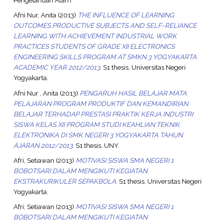
Pengetahuan Alam.
Afni Nur, Anita
(2013)
THE INFLUENCE OF LEARNING
OUTCOMES PRODUCTIVE SUBJECTS AND SELF-RELIANCE
LEARNING WITH ACHIEVEMENT INDUSTRIAL WORK
PRACTICES STUDENTS OF GRADE XII ELECTRONICS
ENGINEERING SKILLS PROGRAM AT SMKN 3 YOGYAKARTA
ACADEMIC YEAR 2012/2013.
S1 thesis, Universitas Negeri
Yogyakarta.
Afni Nur , Anita
(2013)
PENGARUH HASIL BELAJAR MATA
PELAJARAN PROGRAM PRODUKTIF DAN KEMANDIRIAN
BELAJAR TERHADAP PRESTASI PRAKTIK KERJA INDUSTRI
SISWA KELAS XII PROGRAM STUDI KEAHLIAN TEKNIK
ELEKTRONIKA DI SMK NEGERI 3 YOGYAKARTA TAHUN
AJARAN 2012/2013.
S1 thesis, UNY.
Afri, Setiawan
(2013)
MOTIVASI SISWA SMA NEGERI 1
BOBOTSARI DALAM MENGIKUTI KEGIATAN
EKSTRAKURIKULER SEPAKBOLA.
S1 thesis, Universitas Negeri
Yogyakarta.
Afri, Setiawan
(2013)
MOTIVASI SISWA SMA NEGERI 1
BOBOTSARI DALAM MENGIKUTI KEGIATAN