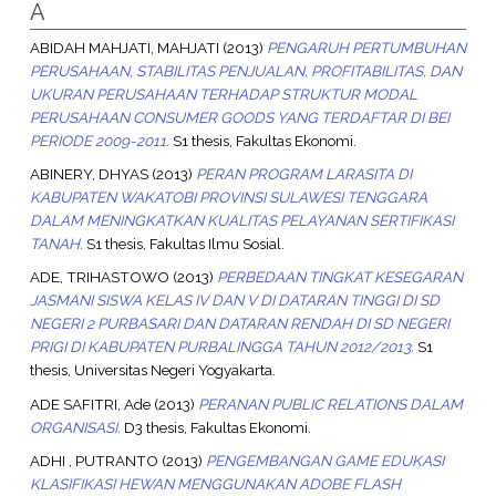
A
ABIDAH MAHJATI, MAHJATI
(2013)
PENGARUH PERTUMBUHAN
PERUSAHAAN, STABILITAS PENJUALAN, PROFITABILITAS, DAN
UKURAN PERUSAHAAN TERHADAP STRUKTUR MODAL
PERUSAHAAN CONSUMER GOODS YANG TERDAFTAR DI BEI
PERIODE 2009-2011.
S1 thesis, Fakultas Ekonomi.
ABINERY, DHYAS
(2013)
PERAN PROGRAM LARASITA DI
KABUPATEN WAKATOBI PROVINSI SULAWESI TENGGARA
DALAM MENINGKATKAN KUALITAS PELAYANAN SERTIFIKASI
TANAH.
S1 thesis, Fakultas Ilmu Sosial.
ADE, TRIHASTOWO
(2013)
PERBEDAAN TINGKAT KESEGARAN
JASMANI SISWA KELAS IV DAN V DI DATARAN TINGGI DI SD
NEGERI 2 PURBASARI DAN DATARAN RENDAH DI SD NEGERI
PRIGI DI KABUPATEN PURBALINGGA TAHUN 2012/2013.
S1
thesis, Universitas Negeri Yogyakarta.
ADE SAFITRI, Ade
(2013)
PERANAN PUBLIC RELATIONS DALAM
ORGANISASI.
D3 thesis, Fakultas Ekonomi.
ADHI , PUTRANTO
(2013)
PENGEMBANGAN GAME EDUKASI
KLASIFIKASI HEWAN MENGGUNAKAN ADOBE FLASH