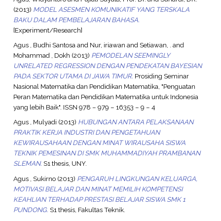
(2013)
MODEL ASESMEN KOMUNIKATIF YANG TERSKALA
BAKU DALAM PEMBELAJARAN BAHASA.
[Experiment/Research]
Agus , Budhi Santosa
and
Nur, iriawan
and
Setiawan, .
and
Mohammad , Dokh
(2013)
PEMODELAN SEEMINGLY
UNRELATED REGRESSION DENGAN PENDEKATAN BAYESIAN
PADA SEKTOR UTAMA DI JAWA TIMUR.
Prosiding Seminar
Nasional Matematika dan Pendidikan Matematika, "Penguatan
Peran Matematika dan Pendidikan Matematika untuk Indonesia
yang lebih Baik". ISSN 978 – 979 – 16353 – 9 – 4
Agus , Mulyadi
(2013)
HUBUNGAN ANTARA PELAKSANAAN
PRAKTIK KERJA INDUSTRI DAN PENGETAHUAN
KEWIRAUSAHAAN DENGAN MINAT WIRAUSAHA SISWA
TEKNIK PEMESINAN DI SMK MUHAMMADIYAH PRAMBANAN
SLEMAN.
S1 thesis, UNY.
Agus , Sukirno
(2013)
PENGARUH LINGKUNGAN KELUARGA,
MOTIVASI BELAJAR DAN MINAT MEMILIH KOMPETENSI
KEAHLIAN TERHADAP PRESTASI BELAJAR SISWA SMK 1
PUNDONG.
S1 thesis, Fakultas Teknik.