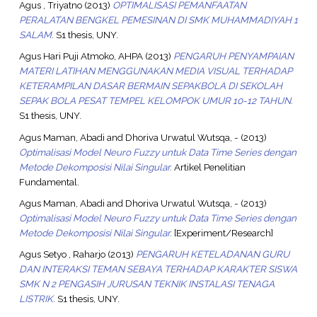
Agus , Triyatno
(2013)
OPTIMALISASI PEMANFAATAN
PERALATAN BENGKEL PEMESINAN DI SMK MUHAMMADIYAH 1
SALAM.
S1 thesis, UNY.
Agus Hari Puji Atmoko, AHPA
(2013)
PENGARUH PENYAMPAIAN
MATERI LATIHAN MENGGUNAKAN MEDIA VISUAL TERHADAP
KETERAMPILAN DASAR BERMAIN SEPAKBOLA DI SEKOLAH
SEPAK BOLA PESAT TEMPEL KELOMPOK UMUR 10-12 TAHUN.
S1 thesis, UNY.
Agus Maman, Abadi
and
Dhoriva Urwatul Wutsqa, -
(2013)
Optimalisasi Model Neuro Fuzzy untuk Data Time Series dengan
Metode Dekomposisi Nilai Singular.
Artikel Penelitian
Fundamental.
Agus Maman, Abadi
and
Dhoriva Urwatul Wutsqa, -
(2013)
Optimalisasi Model Neuro Fuzzy untuk Data Time Series dengan
Metode Dekomposisi Nilai Singular.
[Experiment/Research]
Agus Setyo , Raharjo
(2013)
PENGARUH KETELADANAN GURU
DAN INTERAKSI TEMAN SEBAYA TERHADAP KARAKTER SISWA
SMK N 2 PENGASIH JURUSAN TEKNIK INSTALASI TENAGA
LISTRIK.
S1 thesis, UNY.