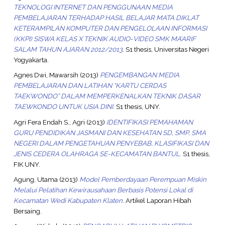
TEKNOLOGI INTERNET DAN PENGGUNAAN MEDIA
PEMBELAJARAN TERHADAP HASIL BELAJAR MATA DIKLAT
KETERAMPILAN KOMPUTER DAN PENGELOLAAN INFORMASI
(KKPI) SISWA KELAS X TEKNIK AUDIO-VIDEO SMK MA’ARIF
SALAM TAHUN AJARAN 2012/2013.
S1 thesis, Universitas Negeri
Yogyakarta.
Agnes Dwi, Mawarsih
(2013)
PENGEMBANGAN MEDIA
PEMBELAJARAN DAN LATIHAN “KARTU CERDAS
TAEKWONDO” DALAM MEMPERKENALKAN TEKNIK DASAR
TAEWKONDO UNTUK USIA DINI.
S1 thesis, UNY.
Agri Fera Endah S., Agri
(2013)
IDENTIFIKASI PEMAHAMAN
GURU PENDIDIKAN JASMANI DAN KESEHATAN SD, SMP, SMA
NEGERI DALAM PENGETAHUAN PENYEBAB, KLASIFIKASI DAN
JENIS CEDERA OLAHRAGA SE-KECAMATAN BANTUL.
S1 thesis,
FIK UNY.
Agung, Utama
(2013)
Model Pemberdayaan Perempuan Miskin
Melalui Pelatihan Kewirausahaan Berbasis Potensi Lokal di
Kecamatan Wedi Kabupaten Klaten.
Artikel Laporan Hibah
Bersaing.