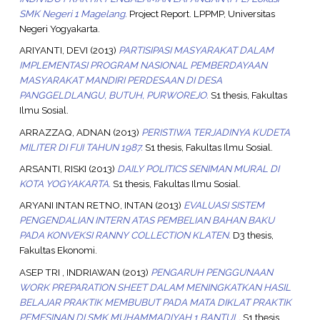
SMK Negeri 1 Magelang.
Project Report. LPPMP, Universitas
Negeri Yogyakarta.
ARIYANTI, DEVI
(2013)
PARTISIPASI MASYARAKAT DALAM
IMPLEMENTASI PROGRAM NASIONAL PEMBERDAYAAN
MASYARAKAT MANDIRI PERDESAAN DI DESA
PANGGELDLANGU, BUTUH, PURWOREJO.
S1 thesis, Fakultas
Ilmu Sosial.
ARRAZZAQ, ADNAN
(2013)
PERISTIWA TERJADINYA KUDETA
MILITER DI FIJI TAHUN 1987.
S1 thesis, Fakultas Ilmu Sosial.
ARSANTI, RISKI
(2013)
DAILY POLITICS SENIMAN MURAL DI
KOTA YOGYAKARTA.
S1 thesis, Fakultas Ilmu Sosial.
ARYANI INTAN RETNO, INTAN
(2013)
EVALUASI SISTEM
PENGENDALIAN INTERN ATAS PEMBELIAN BAHAN BAKU
PADA KONVEKSI RANNY COLLECTION KLATEN.
D3 thesis,
Fakultas Ekonomi.
ASEP TRI , INDRIAWAN
(2013)
PENGARUH PENGGUNAAN
WORK PREPARATION SHEET DALAM MENINGKATKAN HASIL
BELAJAR PRAKTIK MEMBUBUT PADA MATA DIKLAT PRAKTIK
PEMESINAN DI SMK MUHAMMADIYAH 1 BANTUL.
S1 thesis,