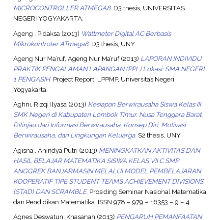
MICROCONTROLLER ATMEGA8.
D3 thesis, UNIVERSITAS
NEGERI YOGYAKARTA.
Ageng , Pidaksa
(2013)
Wattmeter Digital AC Berbasis
Mikrokontroler ATmega8.
D3 thesis, UNY.
Ageng Nur Ma’ruf, Ageng Nur Ma’ruf
(2013)
LAPORAN INDIVIDU
PRAKTIK PENGALAMAN LAPANGAN (PPL) Lokasi: SMA NEGERI
1 PENGASIH.
Project Report. LPPMP, Universitas Negeri
Yogyakarta.
Aghni, Rizqi Ilyasa
(2013)
Kesiapan Berwirausaha Siswa Kelas III
SMK Negeri di Kabupaten Lombok Timur, Nusa Tenggara Barat,
Ditinjau dari Informasi Berwirausaha, Konsep Diri, Motivasi
Berwirausaha, dan Lingkungan Keluarga.
S2 thesis, UNY.
Agisna , Anindya Putri
(2013)
MENINGKATKAN AKTIVITAS DAN
HASIL BELAJAR MATEMATIKA SISWA KELAS VII C SMP
ANGGREK BANJARMASIN MELALUI MODEL PEMBELAJARAN
KOOPERATIF TIPE STUDENT TEAMS ACHIEVEMENT DIVISIONS
(STAD) DAN SCRAMBLE.
Prosiding Seminar Nasional Matematika
dan Pendidikan Matematika. ISSN 978 – 979 – 16353 – 9 – 4
Agnes Deswatun, Khasanah
(2013)
PENGARUH PEMANFAATAN