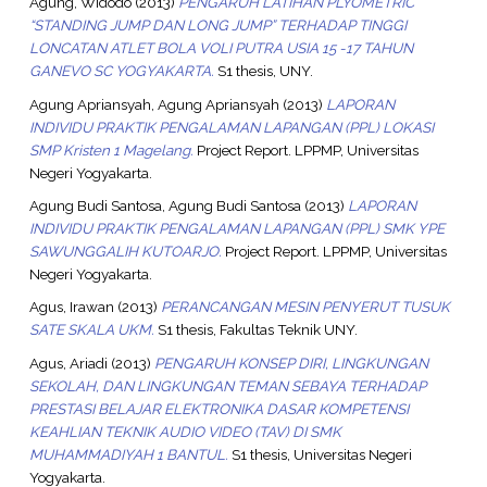
Agung, Widodo
(2013)
PENGARUH LATIHAN PLYOMETRIC
“STANDING JUMP DAN LONG JUMP” TERHADAP TINGGI
LONCATAN ATLET BOLA VOLI PUTRA USIA 15 -17 TAHUN
GANEVO SC YOGYAKARTA.
S1 thesis, UNY.
Agung Apriansyah, Agung Apriansyah
(2013)
LAPORAN
INDIVIDU PRAKTIK PENGALAMAN LAPANGAN (PPL) LOKASI
SMP Kristen 1 Magelang.
Project Report. LPPMP, Universitas
Negeri Yogyakarta.
Agung Budi Santosa, Agung Budi Santosa
(2013)
LAPORAN
INDIVIDU PRAKTIK PENGALAMAN LAPANGAN (PPL) SMK YPE
SAWUNGGALIH KUTOARJO.
Project Report. LPPMP, Universitas
Negeri Yogyakarta.
Agus, Irawan
(2013)
PERANCANGAN MESIN PENYERUT TUSUK
SATE SKALA UKM.
S1 thesis, Fakultas Teknik UNY.
Agus, Ariadi
(2013)
PENGARUH KONSEP DIRI, LINGKUNGAN
SEKOLAH, DAN LINGKUNGAN TEMAN SEBAYA TERHADAP
PRESTASI BELAJAR ELEKTRONIKA DASAR KOMPETENSI
KEAHLIAN TEKNIK AUDIO VIDEO (TAV) DI SMK
MUHAMMADIYAH 1 BANTUL.
S1 thesis, Universitas Negeri
Yogyakarta.