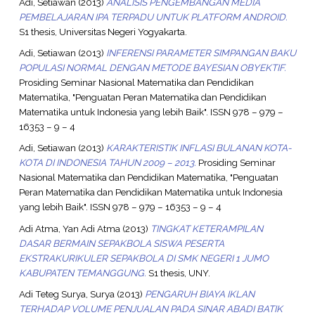
Adi, Setiawan
(2013)
ANALISIS PENGEMBANGAN MEDIA
PEMBELAJARAN IPA TERPADU UNTUK PLATFORM ANDROID.
S1 thesis, Universitas Negeri Yogyakarta.
Adi, Setiawan
(2013)
INFERENSI PARAMETER SIMPANGAN BAKU
POPULASI NORMAL DENGAN METODE BAYESIAN OBYEKTIF.
Prosiding Seminar Nasional Matematika dan Pendidikan
Matematika, "Penguatan Peran Matematika dan Pendidikan
Matematika untuk Indonesia yang lebih Baik". ISSN 978 – 979 –
16353 – 9 – 4
Adi, Setiawan
(2013)
KARAKTERISTIK INFLASI BULANAN KOTA-
KOTA DI INDONESIA TAHUN 2009 – 2013.
Prosiding Seminar
Nasional Matematika dan Pendidikan Matematika, "Penguatan
Peran Matematika dan Pendidikan Matematika untuk Indonesia
yang lebih Baik". ISSN 978 – 979 – 16353 – 9 – 4
Adi Atma, Yan Adi Atma
(2013)
TINGKAT KETERAMPILAN
DASAR BERMAIN SEPAKBOLA SISWA PESERTA
EKSTRAKURIKULER SEPAKBOLA DI SMK NEGERI 1 JUMO
KABUPATEN TEMANGGUNG.
S1 thesis, UNY.
Adi Teteg Surya, Surya
(2013)
PENGARUH BIAYA IKLAN
TERHADAP VOLUME PENJUALAN PADA SINAR ABADI BATIK