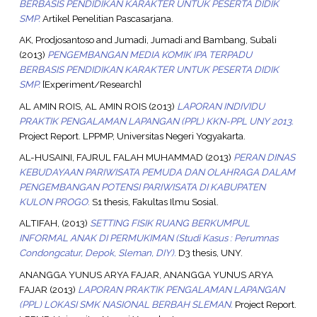
BERBASIS PENDIDIKAN KARAKTER UNTUK PESERTA DIDIK
SMP.
Artikel Penelitian Pascasarjana.
AK, Prodjosantoso
and
Jumadi, Jumadi
and
Bambang, Subali
(2013)
PENGEMBANGAN MEDIA KOMIK IPA TERPADU
BERBASIS PENDIDIKAN KARAKTER UNTUK PESERTA DIDIK
SMP.
[Experiment/Research]
AL AMIN ROIS, AL AMIN ROIS
(2013)
LAPORAN INDIVIDU
PRAKTIK PENGALAMAN LAPANGAN (PPL) KKN-PPL UNY 2013.
Project Report. LPPMP, Universitas Negeri Yogyakarta.
AL-HUSAINI, FAJRUL FALAH MUHAMMAD
(2013)
PERAN DINAS
KEBUDAYAAN PARIWISATA PEMUDA DAN OLAHRAGA DALAM
PENGEMBANGAN POTENSI PARIWISATA DI KABUPATEN
KULON PROGO.
S1 thesis, Fakultas Ilmu Sosial.
ALTIFAH,
(2013)
SETTING FISIK RUANG BERKUMPUL
INFORMAL ANAK DI PERMUKIMAN (Studi Kasus : Perumnas
Condongcatur, Depok, Sleman, DIY).
D3 thesis, UNY.
ANANGGA YUNUS ARYA FAJAR, ANANGGA YUNUS ARYA
FAJAR
(2013)
LAPORAN PRAKTIK PENGALAMAN LAPANGAN
(PPL) LOKASI SMK NASIONAL BERBAH SLEMAN.
Project Report.