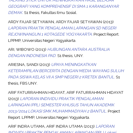
TALKING STICK UNTUK MENINGKATKAN HASIL BELAJAR
GEOGRAFI YANG KOMPREHENSIF DI SMA 1 KARANGANYAR
DEMAK.
S1 thesis, Fakultas Ilmu Sosial.
ARDY FAJAR SETYAWAN, ARDY FAJAR SETYAWAN
(2013)
LAPORAN PRAKTIK PENGALAMAN LAPANGAN SD NEGERI
REJOWINANGUN 1 KOTAGEDE YOGYAKARTA.
Project Report.
LPPMP, Universitas Negeri Yogyakarta.
ARI, WIBOWO
(2013)
HUBUNGAN ANTARA AUSTRALIA
DENGAN INDONESIA PAD.
S1 thesis, UNY.
ARIESNA, SANDI
(2013)
UPAYA MENINGKATKAN
KETERAMPILAN BERCERITA DENGAN MEDIA WAYANG SULUH
PADA SISWA KELAS VII A SMP NEGERI 2 KRETEK BANTUL.
S1
thesis, FBS UNY.
ARIF FATURRAHMAN HIDAYAT, ARIF FATURRAHMAN HIDAYAT
(2013)
LAPORAN IINDIVIDU PRAKTIK PENGALAMAN
LAPANGAN (PPL) SEMESTER KHUSUS TAHUN AKADEMIK
2013/2014 LOKASI SMK MUHAMMADIYAH 2 BANTUL.
Project
Report. LPPMP, Universitas Negeri Yogyakarta.
ARIF INDRA UTAMA, ARIF INDRA UTAMA
(2013)
LAPORAN
INDIVIDU PRAKTIK PENGALAMAN LAPANGAN (PPL) Lokasi