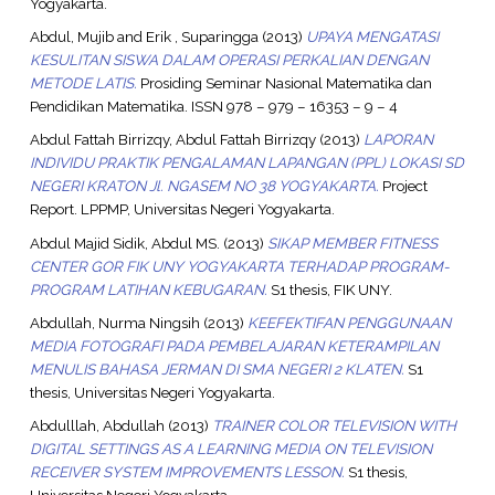
Yogyakarta.
Abdul, Mujib
and
Erik , Suparingga
(2013)
UPAYA MENGATASI
KESULITAN SISWA DALAM OPERASI PERKALIAN DENGAN
METODE LATIS.
Prosiding Seminar Nasional Matematika dan
Pendidikan Matematika. ISSN 978 – 979 – 16353 – 9 – 4
Abdul Fattah Birrizqy, Abdul Fattah Birrizqy
(2013)
LAPORAN
INDIVIDU PRAKTIK PENGALAMAN LAPANGAN (PPL) LOKASI SD
NEGERI KRATON Jl. NGASEM NO 38 YOGYAKARTA.
Project
Report. LPPMP, Universitas Negeri Yogyakarta.
Abdul Majid Sidik, Abdul MS.
(2013)
SIKAP MEMBER FITNESS
CENTER GOR FIK UNY YOGYAKARTA TERHADAP PROGRAM-
PROGRAM LATIHAN KEBUGARAN.
S1 thesis, FIK UNY.
Abdullah, Nurma Ningsih
(2013)
KEEFEKTIFAN PENGGUNAAN
MEDIA FOTOGRAFI PADA PEMBELAJARAN KETERAMPILAN
MENULIS BAHASA JERMAN DI SMA NEGERI 2 KLATEN.
S1
thesis, Universitas Negeri Yogyakarta.
Abdulllah, Abdullah
(2013)
TRAINER COLOR TELEVISION WITH
DIGITAL SETTINGS AS A LEARNING MEDIA ON TELEVISION
RECEIVER SYSTEM IMPROVEMENTS LESSON.
S1 thesis,