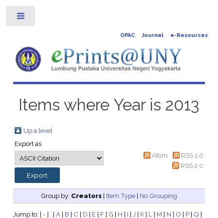
Toggle
OPAC
Journal
e-Resources
Items where Year is 2013
Up a level
Export as
Atom
RSS 1.0
RSS 2.0
Group by:
Creators
|
Item Type
|
No Grouping
Jump to:
|
-
|
.
|
A
|
B
|
C
|
D
|
E
|
F
|
G
|
H
|
I
|
J
|
K
|
L
|
M
|
N
|
O
|
P
|
Q
|