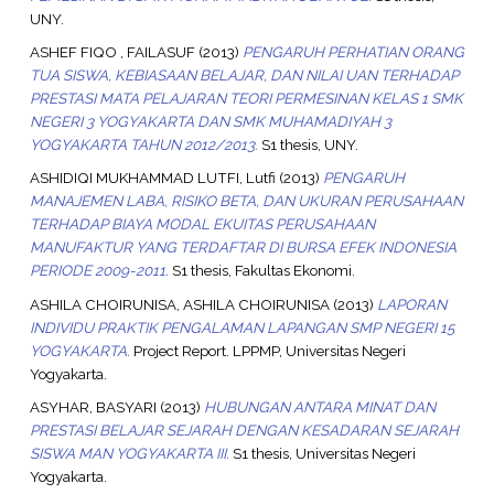
UNY.
ASHEF FIQO , FAILASUF
(2013)
PENGARUH PERHATIAN ORANG
TUA SISWA, KEBIASAAN BELAJAR, DAN NILAI UAN TERHADAP
PRESTASI MATA PELAJARAN TEORI PERMESINAN KELAS 1 SMK
NEGERI 3 YOGYAKARTA DAN SMK MUHAMADIYAH 3
YOGYAKARTA TAHUN 2012/2013.
S1 thesis, UNY.
ASHIDIQI MUKHAMMAD LUTFI, Lutfi
(2013)
PENGARUH
MANAJEMEN LABA, RISIKO BETA, DAN UKURAN PERUSAHAAN
TERHADAP BIAYA MODAL EKUITAS PERUSAHAAN
MANUFAKTUR YANG TERDAFTAR DI BURSA EFEK INDONESIA
PERIODE 2009-2011.
S1 thesis, Fakultas Ekonomi.
ASHILA CHOIRUNISA, ASHILA CHOIRUNISA
(2013)
LAPORAN
INDIVIDU PRAKTIK PENGALAMAN LAPANGAN SMP NEGERI 15
YOGYAKARTA.
Project Report. LPPMP, Universitas Negeri
Yogyakarta.
ASYHAR, BASYARI
(2013)
HUBUNGAN ANTARA MINAT DAN
PRESTASI BELAJAR SEJARAH DENGAN KESADARAN SEJARAH
SISWA MAN YOGYAKARTA III.
S1 thesis, Universitas Negeri
Yogyakarta.