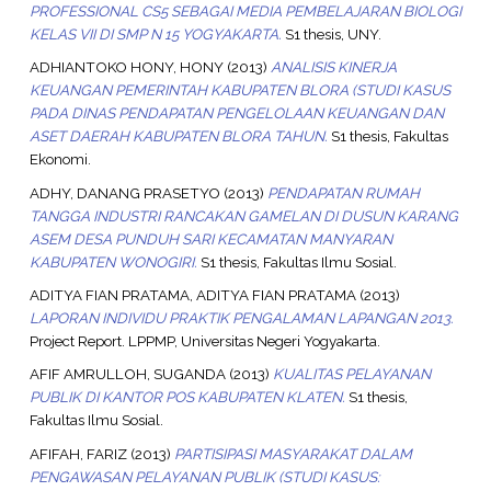
PROFESSIONAL CS5 SEBAGAI MEDIA PEMBELAJARAN BIOLOGI
KELAS VII DI SMP N 15 YOGYAKARTA.
S1 thesis, UNY.
ADHIANTOKO HONY, HONY
(2013)
ANALISIS KINERJA
KEUANGAN PEMERINTAH KABUPATEN BLORA (STUDI KASUS
PADA DINAS PENDAPATAN PENGELOLAAN KEUANGAN DAN
ASET DAERAH KABUPATEN BLORA TAHUN.
S1 thesis, Fakultas
Ekonomi.
ADHY, DANANG PRASETYO
(2013)
PENDAPATAN RUMAH
TANGGA INDUSTRI RANCAKAN GAMELAN DI DUSUN KARANG
ASEM DESA PUNDUH SARI KECAMATAN MANYARAN
KABUPATEN WONOGIRI.
S1 thesis, Fakultas Ilmu Sosial.
ADITYA FIAN PRATAMA, ADITYA FIAN PRATAMA
(2013)
LAPORAN INDIVIDU PRAKTIK PENGALAMAN LAPANGAN 2013.
Project Report. LPPMP, Universitas Negeri Yogyakarta.
AFIF AMRULLOH, SUGANDA
(2013)
KUALITAS PELAYANAN
PUBLIK DI KANTOR POS KABUPATEN KLATEN.
S1 thesis,
Fakultas Ilmu Sosial.
AFIFAH, FARIZ
(2013)
PARTISIPASI MASYARAKAT DALAM
PENGAWASAN PELAYANAN PUBLIK (STUDI KASUS: