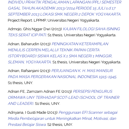
INDIVIDU PRAKTIK PENGALAMAN LAPANGAN (PPL) SEMESTER
GASAL TAHUN AKADEMIK 2013/2014 PERIODE 15 JULI s.d 17
SEPTEMBER 2013 LOKASI SMK NEGERI 2 DEPOK YOGYAKARTA.
Project Report. LPPMP, Universitas Negeri Yogyakarta.
Admojo, Ghis Nggar Dwi
(2013)
KAJIAN FILOLOGI SAHA ISINING
TEKS SERAT ICIP PATI.
S1 thesis, Universitas Negeri Yogyakarta.
Adnan, Baharudin
(2013)
PENINGKATAN KETERAMPILAN
MENULIS CERPEN MELALUI TEKNIK PAPAN CERITA
(STORYBOARD) SISWA KELAS X.1 SMA NEGERI 1 MINGGIR,
SLEMAN, YOGYAKARTA.
S1 thesis, Universitas Negeri Yogyakarta.
Adnan, Rafsanjani
(2013)
PERJUANGAN K. H. MAS MANSUR
PADA MASA PERGERAKAN NASIONAL INDONESIA 1915-1945.
S1 thesis, UNY.
Adnan FE, Zamzam Adnan FE
(2013)
PERSEPSI PENGURUS
ORMAWA UNY TERHADAP SCOT-LEAD (SCHOOL OF TRAINER
AND LEADER).
S1 thesis, UNY.
Adnyana, I Gusti Made
(2013)
Penggunaan EFI Scanner sebagai
Media Pembelajaran untuk Meningkatkan Minat, Motivasi, dan
Prestasi Belajar Siswa.
S2 thesis, UNY.