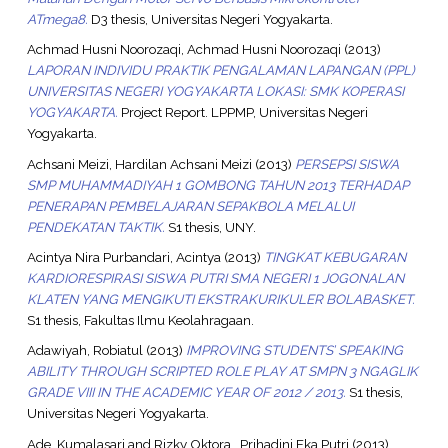
ATmega8.
D3 thesis, Universitas Negeri Yogyakarta.
Achmad Husni Noorozaqi, Achmad Husni Noorozaqi
(2013)
LAPORAN INDIVIDU PRAKTIK PENGALAMAN LAPANGAN (PPL)
UNIVERSITAS NEGERI YOGYAKARTA LOKASI: SMK KOPERASI
YOGYAKARTA.
Project Report. LPPMP, Universitas Negeri
Yogyakarta.
Achsani Meizi, Hardilan Achsani Meizi
(2013)
PERSEPSI SISWA
SMP MUHAMMADIYAH 1 GOMBONG TAHUN 2013 TERHADAP
PENERAPAN PEMBELAJARAN SEPAKBOLA MELALUI
PENDEKATAN TAKTIK.
S1 thesis, UNY.
Acintya Nira Purbandari, Acintya
(2013)
TINGKAT KEBUGARAN
KARDIORESPIRASI SISWA PUTRI SMA NEGERI 1 JOGONALAN
KLATEN YANG MENGIKUTI EKSTRAKURIKULER BOLABASKET.
S1 thesis, Fakultas Ilmu Keolahragaan.
Adawiyah, Robiatul
(2013)
IMPROVING STUDENTS’ SPEAKING
ABILITY THROUGH SCRIPTED ROLE PLAY AT SMPN 3 NGAGLIK
GRADE VIII IN THE ACADEMIC YEAR OF 2012 / 2013.
S1 thesis,
Universitas Negeri Yogyakarta.
Ade, Kumalasari
and
Rizky Oktora , Prihadini Eka Putri
(2013)