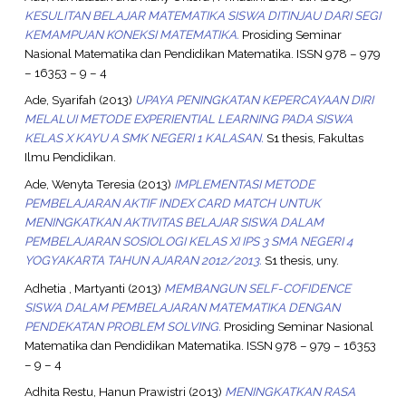
KESULITAN BELAJAR MATEMATIKA SISWA DITINJAU DARI SEGI
KEMAMPUAN KONEKSI MATEMATIKA.
Prosiding Seminar
Nasional Matematika dan Pendidikan Matematika. ISSN 978 – 979
– 16353 – 9 – 4
Ade, Syarifah
(2013)
UPAYA PENINGKATAN KEPERCAYAAN DIRI
MELALUI METODE EXPERIENTIAL LEARNING PADA SISWA
KELAS X KAYU A SMK NEGERI 1 KALASAN.
S1 thesis, Fakultas
Ilmu Pendidikan.
Ade, Wenyta Teresia
(2013)
IMPLEMENTASI METODE
PEMBELAJARAN AKTIF INDEX CARD MATCH UNTUK
MENINGKATKAN AKTIVITAS BELAJAR SISWA DALAM
PEMBELAJARAN SOSIOLOGI KELAS XI IPS 3 SMA NEGERI 4
YOGYAKARTA TAHUN AJARAN 2012/2013.
S1 thesis, uny.
Adhetia , Martyanti
(2013)
MEMBANGUN SELF-COFIDENCE
SISWA DALAM PEMBELAJARAN MATEMATIKA DENGAN
PENDEKATAN PROBLEM SOLVING.
Prosiding Seminar Nasional
Matematika dan Pendidikan Matematika. ISSN 978 – 979 – 16353
– 9 – 4
Adhita Restu, Hanun Prawistri
(2013)
MENINGKATKAN RASA