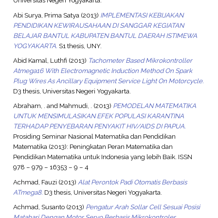
Universitas Negeri Yogyakarta.
Abi Surya, Prima Satya
(2013)
IMPLEMENTASI KEBIJAKAN
PENDIDIKAN KEWIRAUSAHAAN DI SANGGAR KEGIATAN
BELAJAR BANTUL KABUPATEN BANTUL DAERAH ISTIMEWA
YOGYAKARTA.
S1 thesis, UNY.
Abid Kamal, Luthfi
(2013)
Tachometer Based Mikrokontroller
Atmega16 With Electromagnetic Induction Method On Spark
Plug Wires As Ancillary Equipment Service Light On Motorcycle.
D3 thesis, Universitas Negeri Yogyakarta.
Abraham, .
and
Mahmudi, .
(2013)
PEMODELAN MATEMATIKA
UNTUK MENSIMULASIKAN EFEK POPULASI KARANTINA
TERHADAP PENYEBARAN PENYAKIT HIV/AIDS DI PAPUA.
Prosiding Seminar Nasional Matematika dan Pendidikan
Matematika (2013): Peningkatan Peran Matematika dan
Pendidikan Matematika untuk Indonesia yang lebih Baik. ISSN
978 – 979 – 16353 – 9 – 4
Achmad, Fauzi
(2013)
Alat Perontok Padi Otomatis Berbasis
ATmega8.
D3 thesis, Universitas Negeri Yogyakarta.
Achmad, Susanto
(2013)
Pengatur Arah Sollar Cell Sesuai Posisi
Matahari Dengan Motor Servo Berbasis Mikrokontroler