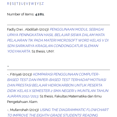
R
|
S
|
T
|
U
|
V
|
W
|
Y
|
Z
Number of items:
4281
.
Fadly Dwi , Abdillah
(2013)
PENGGUNAAN MODUL SEBAGAI
UPAYA PENINGKATAN HASIL BELAJAR SISWA DALAM MATA
PELAJARAN TIK PADA MATERI MICROSOFT WORD KELAS V DI
SDN SARIKARYA KRAGILAN CONDONGCATUR SLEMAN
YOGYAKARTA.
S1 thesis, UNY.
-
-, Fitriyati
(2013)
KOMPARASI PENGGUNAAN COMPUTER-
BASED TEST DAN PAPER-BASED TEST TERHADAP MOTIVASI
DAN PRESTASI BELAJAR HIDROKARBON UNTUK PESERTA
DIDIK KELAS X SEMESTER 2 SMA NEGERI 1 MUNTILAN TAHUN
AJARAN 2012/2013.
S1 thesis, Fakultas Matematika dan Ilmu
Pengetahuan Alam.
-, Mufarrohah
(2013)
USING THE DIAGRAMMATIC FLOWCHART
TO IMPROVE THE EIGHTH GRADE STUDENTS’ READING