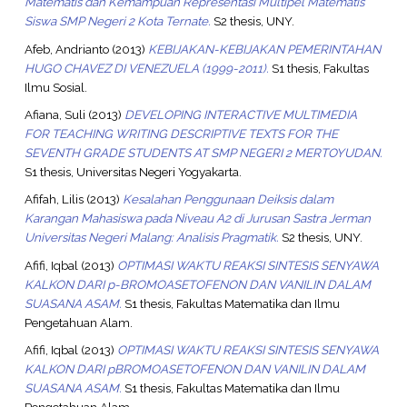
Matematis dan Kemampuan Representasi Multipel Matematis
Siswa SMP Negeri 2 Kota Ternate.
S2 thesis, UNY.
Afeb, Andrianto
(2013)
KEBIJAKAN-KEBIJAKAN PEMERINTAHAN
HUGO CHAVEZ DI VENEZUELA (1999-2011).
S1 thesis, Fakultas
Ilmu Sosial.
Afiana, Suli
(2013)
DEVELOPING INTERACTIVE MULTIMEDIA
FOR TEACHING WRITING DESCRIPTIVE TEXTS FOR THE
SEVENTH GRADE STUDENTS AT SMP NEGERI 2 MERTOYUDAN.
S1 thesis, Universitas Negeri Yogyakarta.
Afifah, Lilis
(2013)
Kesalahan Penggunaan Deiksis dalam
Karangan Mahasiswa pada Niveau A2 di Jurusan Sastra Jerman
Universitas Negeri Malang: Analisis Pragmatik.
S2 thesis, UNY.
Afifi, Iqbal
(2013)
OPTIMASI WAKTU REAKSI SINTESIS SENYAWA
KALKON DARI p-BROMOASETOFENON DAN VANILIN DALAM
SUASANA ASAM.
S1 thesis, Fakultas Matematika dan Ilmu
Pengetahuan Alam.
Afifi, Iqbal
(2013)
OPTIMASI WAKTU REAKSI SINTESIS SENYAWA
KALKON DARI pBROMOASETOFENON DAN VANILIN DALAM
SUASANA ASAM.
S1 thesis, Fakultas Matematika dan Ilmu