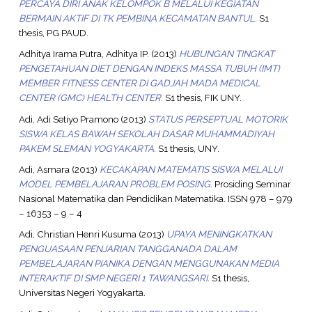
PERCAYA DIRI ANAK KELOMPOK B MELALUI KEGIATAN
BERMAIN AKTIF DI TK PEMBINA KECAMATAN BANTUL.
S1
thesis, PG PAUD.
Adhitya Irama Putra, Adhitya IP.
(2013)
HUBUNGAN TINGKAT
PENGETAHUAN DIET DENGAN INDEKS MASSA TUBUH (IMT)
MEMBER FITNESS CENTER DI GADJAH MADA MEDICAL
CENTER (GMC) HEALTH CENTER.
S1 thesis, FIK UNY.
Adi, Adi Setiyo Pramono
(2013)
STATUS PERSEPTUAL MOTORIK
SISWA KELAS BAWAH SEKOLAH DASAR MUHAMMADIYAH
PAKEM SLEMAN YOGYAKARTA.
S1 thesis, UNY.
Adi, Asmara
(2013)
KECAKAPAN MATEMATIS SISWA MELALUI
MODEL PEMBELAJARAN PROBLEM POSING.
Prosiding Seminar
Nasional Matematika dan Pendidikan Matematika. ISSN 978 – 979
– 16353 – 9 – 4
Adi, Christian Henri Kusuma
(2013)
UPAYA MENINGKATKAN
PENGUASAAN PENJARIAN TANGGANADA DALAM
PEMBELAJARAN PIANIKA DENGAN MENGGUNAKAN MEDIA
INTERAKTIF DI SMP NEGERI 1 TAWANGSARI.
S1 thesis,
Universitas Negeri Yogyakarta.