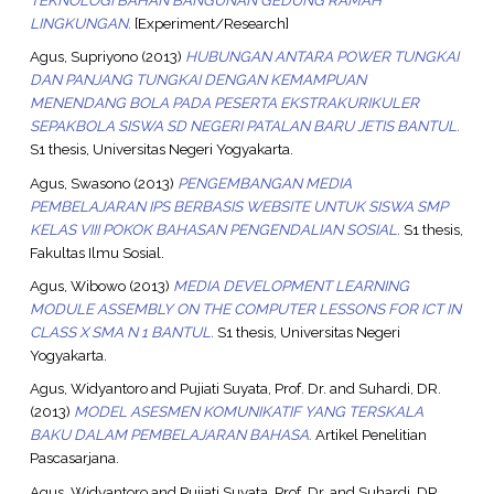
LINGKUNGAN.
[Experiment/Research]
Agus, Supriyono
(2013)
HUBUNGAN ANTARA POWER TUNGKAI
DAN PANJANG TUNGKAI DENGAN KEMAMPUAN
MENENDANG BOLA PADA PESERTA EKSTRAKURIKULER
SEPAKBOLA SISWA SD NEGERI PATALAN BARU JETIS BANTUL.
S1 thesis, Universitas Negeri Yogyakarta.
Agus, Swasono
(2013)
PENGEMBANGAN MEDIA
PEMBELAJARAN IPS BERBASIS WEBSITE UNTUK SISWA SMP
KELAS VIII POKOK BAHASAN PENGENDALIAN SOSIAL.
S1 thesis,
Fakultas Ilmu Sosial.
Agus, Wibowo
(2013)
MEDIA DEVELOPMENT LEARNING
MODULE ASSEMBLY ON THE COMPUTER LESSONS FOR ICT IN
CLASS X SMA N 1 BANTUL.
S1 thesis, Universitas Negeri
Yogyakarta.
Agus, Widyantoro
and
Pujiati Suyata, Prof. Dr.
and
Suhardi, DR.
(2013)
MODEL ASESMEN KOMUNIKATIF YANG TERSKALA
BAKU DALAM PEMBELAJARAN BAHASA.
Artikel Penelitian
Pascasarjana.
Agus, Widyantoro
and
Pujiati Suyata, Prof. Dr.
and
Suhardi, DR.