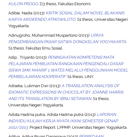
KULON PROGO.
D3 thesis, Fakultas Ekonomi.
Adibie, Nadia
(2013)
KRITIK SOSIAL DALAM NOVEL BLAKANIS
KARYA ARSWENDO ATMOWILOTO.
S1 thesis, Universitas Negeri
Yogyakarta.
Adinugroho, Muhammad Muspartono
(2013)
UPAYA
PENGEMBANGAN PASAR SATWA DONGKELAN YOGYAKARTA.
S1 thesis, Fakultas Ilmu Sosial.
Adip , Triyanto
(2013)
PENINGKATAN KOMPETENSI MATA
PELAJARAN PEMBUATAN RANGKAIAN PENGENDALI DASAR
SISWA SMK MA’ARIF 1 WATES MELALUI PENGGUNAAN MODEL
PEMBELAJARAN KOOPERATIF.
S1 thesis, UNY.
Adisetia, Lukman Dwi
(2013)
A TRANSLATION ANALYSIS OF
IDIOMATIC EXPRESSIONS IN CHOCOLAT BY JOANNE HARRIS
AND ITS TRANSLATION BY IBNU SETIAWAN.
S1 thesis,
Universitas Negeri Yogyakarta.
Adista Hadma putra, Adista Hadma putra
(2013)
LAPORAN
INDIVIDU KULIAH KERJA NYATA (KKN) SEMESTER GENAP
2012/2013.
Project Report. LPPMP, Universitas Negeri Yogyakarta.
Aditya, Aditya Bryan Dananjaya
(2013)
PERBEDAAN