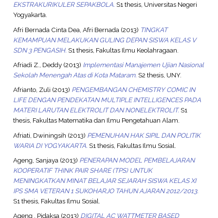
EKSTRAKURIKULER SEPAKBOLA.
S1 thesis, Universitas Negeri
Yogyakarta.
Afri Bernada Cinta Dea, Afri Bernada
(2013)
TINGKAT
KEMAMPUAN MELAKUKAN GULING DEPAN SISWA KELAS V
SDN 3 PENGASIH.
S1 thesis, Fakultas Ilmu Keolahragaan.
Afriadi Z., Deddy
(2013)
Implementasi Manajemen Ujian Nasional
Sekolah Menengah Atas di Kota Mataram.
S2 thesis, UNY.
Afrianto, Zuli
(2013)
PENGEMBANGAN CHEMISTRY COMIC IN
LIFE DENGAN PENDEKATAN MULTIPLE INTELLIGENCES PADA
MATERI LARUTAN ELEKTROLIT DAN NONELEKTROLIT.
S1
thesis, Fakultas Matematika dan Ilmu Pengetahuan Alam.
Afriati, Dwiningsih
(2013)
PEMENUHAN HAK SIPIL DAN POLITIK
WARIA DI YOGYAKARTA.
S1 thesis, Fakultas Ilmu Sosial.
Ageng, Sanjaya
(2013)
PENERAPAN MODEL PEMBELAJARAN
KOOPERATIF THINK PAIR SHARE (TPS) UNTUK
MENINGKATKAN MINAT BELAJAR SEJARAH SISWA KELAS XI
IPS SMA VETERAN 1 SUKOHARJO TAHUN AJARAN 2012/2013.
S1 thesis, Fakultas Ilmu Sosial.
Ageng , Pidaksa
(2013)
DIGITAL AC WATTMETER BASED