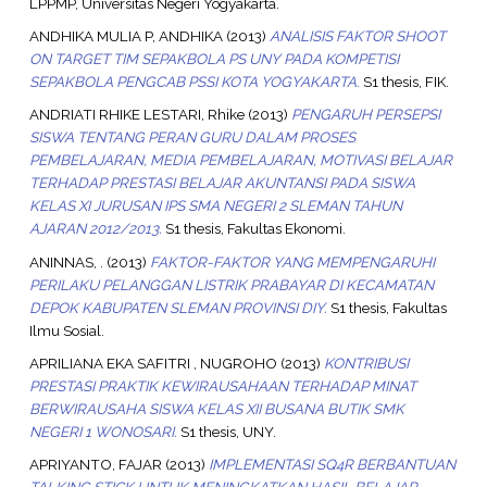
LPPMP, Universitas Negeri Yogyakarta.
ANDHIKA MULIA P, ANDHIKA
(2013)
ANALISIS FAKTOR SHOOT
ON TARGET TIM SEPAKBOLA PS UNY PADA KOMPETISI
SEPAKBOLA PENGCAB PSSI KOTA YOGYAKARTA.
S1 thesis, FIK.
ANDRIATI RHIKE LESTARI, Rhike
(2013)
PENGARUH PERSEPSI
SISWA TENTANG PERAN GURU DALAM PROSES
PEMBELAJARAN, MEDIA PEMBELAJARAN, MOTIVASI BELAJAR
TERHADAP PRESTASI BELAJAR AKUNTANSI PADA SISWA
KELAS XI JURUSAN IPS SMA NEGERI 2 SLEMAN TAHUN
AJARAN 2012/2013.
S1 thesis, Fakultas Ekonomi.
ANINNAS, .
(2013)
FAKTOR-FAKTOR YANG MEMPENGARUHI
PERILAKU PELANGGAN LISTRIK PRABAYAR DI KECAMATAN
DEPOK KABUPATEN SLEMAN PROVINSI DIY.
S1 thesis, Fakultas
Ilmu Sosial.
APRILIANA EKA SAFITRI , NUGROHO
(2013)
KONTRIBUSI
PRESTASI PRAKTIK KEWIRAUSAHAAN TERHADAP MINAT
BERWIRAUSAHA SISWA KELAS XII BUSANA BUTIK SMK
NEGERI 1 WONOSARI.
S1 thesis, UNY.
APRIYANTO, FAJAR
(2013)
IMPLEMENTASI SQ4R BERBANTUAN