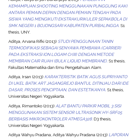
KEMAMPUAN SHOOTING MENGGUNAKAN PUNGGUNG KAKI
ANTARA PEMAIN DEPAN DENGAN PEMAIN TENGAH PADA
SISWA YANG MENGIKUTI EKSTRAKURIKULER SEPAKBOLA DI
SMK NEGERI 1 BOJONGSARI KABUPATEN PURBALINGGA.
S1
thesis, UNY.
Aditya, Arvana Rifki
(2013)
STUDI PENGGUNAAN TANIN
TERMODIFIKASI SEBAGAI SENYAWA PEMBAWA (CARRIER)
PADA EKSTRAKSI ION LOGAM Cr(III) DENGAN METODE
MEMBRAN CAIR RUAH (BULK LIQUID MEMBRANE).
S1 thesis,
Fakultas Matematika dan Ilmu Pengetahuan Alam.
Aditya, Irsan
(2013)
KARAKTERISTIK BATIK AGUS SUPRIYANTO
DI UKEL BATIK ART JAGANGREJO BANTUL DITINJAU DARI IDE
DASAR, PROSES PENCIPTAAN, DAN ESTETIKANYA.
S1 thesis,
Universitas Negeri Yogyakarta.
Aditya, Rimantoko
(2013)
ALAT BANTU PARKIR MOBIL 3 SISI
MENGGUNAKAN SISTEM SENSOR ULTRASONIK HY-SRF05
BERBASIS MIKROKONTROLER ATMEGA328.
D3 thesis,
Universitas Negeri Yogyakarta.
Aditya Wahyu Pradana, Aditya Wahyu Pradana
(2013)
LAPORAN