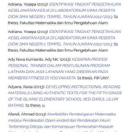
Adriana, Yosepa
(2013)
IDENTIFIKASI TINGKAT PENGETAHUAN
KESELAMATAN KERJA DI LABORATORIUM KIMIA PESERTA
DIDIK SMA NEGERI 1 TEMPEL TAHUN AJARAN 2012/2013.
S1
thesis, Fakultas Matematika dan Ilmu Pengetahuan Alam.
Adriana, Yosepa
(2013)
IDENTIFIKASI TINGKAT PENGETAHUAN
KESELAMATAN KERJA DI LABORATORIUM KIMIA PESERTA
DIDIK SMA NEGERI 1 TEMPEL TAHUN AJARAN 2012/2013.
S1
thesis, Fakultas Matematika dan Ilmu Pengetahuan Alam.
Ady Nova Kurnianto, Ady NK.
(2013)
KESIAPAN PROFESI
PERSONAL TRAINER DALAM PENYUSUNAN PROGRAM
LATIHAN DAN JASA LAYANAN YANG DIBERIKAN PADA
MEMBERS FITNESS DI YOGYAKARTA.
S1 thesis, FIK UNY.
Adyana, Raisa
(2013)
DEVELOPING INSTRUCTIONAL READING
MATERIALS USING AUTHENTIC TEXTS FOR THE FIFTH GRADE
OF THE ISLAMIC ELEMENTARY SCHOOL (IES) DARUL ULUM
BATANG.
S1 thesis, u.
Afandi, Ahmad
(2013)
Keefektifan Pembelajaran Matematika
melalui Pendekatan Open-ended dan Pendekatan Inkuiri
Terbimbing Ditinjau dari Kemampuan Pemecahan Masalah