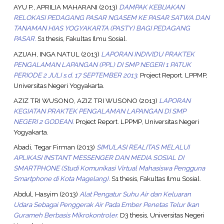
AYU P., APRILIA MAHARANI
(2013)
DAMPAK KEBIJAKAN
RELOKASI PEDAGANG PASAR NGASEM KE PASAR SATWA DAN
TANAMAN HIAS YOGYAKARTA (PASTY) BAGI PEDAGANG
PASAR.
S1 thesis, Fakultas Ilmu Sosial.
AZIJAH, INGA NATUL
(2013)
LAPORAN INDIVIDU PRAKTEK
PENGALAMAN LAPANGAN (PPL) DI SMP NEGERI 1 PATUK
PERIODE 2 JULI s.d. 17 SEPTEMBER 2013.
Project Report. LPPMP,
Universitas Negeri Yogyakarta.
AZIZ TRI WUSONO, AZIZ TRI WUSONO
(2013)
LAPORAN
KEGIATAN PRAKTEK PENGALAMAN LAPANGAN DI SMP
NEGERI 2 GODEAN.
Project Report. LPPMP, Universitas Negeri
Yogyakarta.
Abadi, Tegar Firman
(2013)
SIMULASI REALITAS MELALUI
APLIKASI INSTANT MESSENGER DAN MEDIA SOSIAL DI
SMARTPHONE (Studi Komunikasi Virtual Mahasiswa Pengguna
Smartphone di Kota Magelang).
S1 thesis, Fakultas Ilmu Sosial.
Abdul, Hasyim
(2013)
Alat Pengatur Suhu Air dan Keluaran
Udara Sebagai Penggerak Air Pada Ember Penetas Telur Ikan
Gurameh Berbasis Mikrokontroler.
D3 thesis, Universitas Negeri