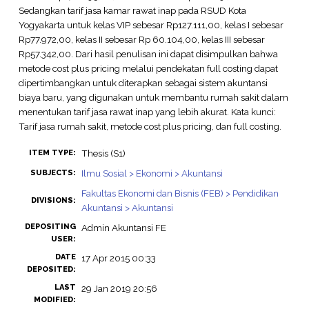
Sedangkan tarif jasa kamar rawat inap pada RSUD Kota
Yogyakarta untuk kelas VIP sebesar Rp127.111,00, kelas I sebesar
Rp77.972,00, kelas II sebesar Rp 60.104,00, kelas III sebesar
Rp57.342,00. Dari hasil penulisan ini dapat disimpulkan bahwa
metode cost plus pricing melalui pendekatan full costing dapat
dipertimbangkan untuk diterapkan sebagai sistem akuntansi
biaya baru, yang digunakan untuk membantu rumah sakit dalam
menentukan tarif jasa rawat inap yang lebih akurat. Kata kunci:
Tarif jasa rumah sakit, metode cost plus pricing, dan full costing.
Thesis (S1)
ITEM TYPE:
Ilmu Sosial > Ekonomi > Akuntansi
SUBJECTS:
Fakultas Ekonomi dan Bisnis (FEB) > Pendidikan
DIVISIONS:
Akuntansi > Akuntansi
DEPOSITING
Admin Akuntansi FE
USER:
DATE
17 Apr 2015 00:33
DEPOSITED:
LAST
29 Jan 2019 20:56
MODIFIED: