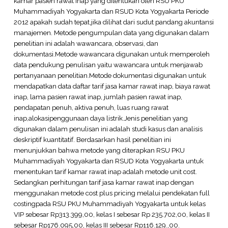
kamar pasien rawat inap yang ditentukan oleh RSU PKU
Muhammadiyah Yogyakarta dan RSUD Kota Yogyakarta Periode
2012 apakah sudah tepat,jika dilihat dari sudut pandang akuntansi
manajemen. Metode pengumpulan data yang digunakan dalam
penelitian ini adalah wawancara, observasi, dan
dokumentasi.Metode wawancara digunakan untuk memperoleh
data pendukung penulisan yaitu wawancara untuk menjawab
pertanyanaan penelitian.Metode dokumentasi digunakan untuk
mendapatkan data daftar tarif jasa kamar rawat inap, biaya rawat
inap, lama pasien rawat inap, jumlah pasien rawat inap,
pendapatan penuh, aktiva penuh, luas ruang rawat
inap,alokasipenggunaan daya listrik.Jenis penelitian yang
digunakan dalam penulisan ini adalah studi kasus dan analisis
deskriptif kuantitatif. Berdasarkan hasil penelitian ini
menunjukkan bahwa metode yang diterapkan RSU PKU
Muhammadiyah Yogyakarta dan RSUD Kota Yogyakarta untuk
menentukan tarif kamar rawat inap adalah metode unit cost.
Sedangkan perhitungan tarif jasa kamar rawat inap dengan
menggunakan metode cost plus pricing melalui pendekatan full
costingpada RSU PKU Muhammadiyah Yogyakarta untuk kelas
VIP sebesar Rp313.399,00, kelas I sebesar Rp 235.702,00, kelas II
sebesar Rp176.095,00, kelas III sebesar Rp116.129.,00.