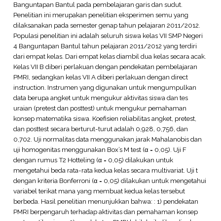
Banguntapan Bantul pada pembelajaran garis dan sudut.
Penelitian ini merupakan penelitian eksperimen semu yang
dilaksanakan pada semester genap tahun pelajaran 2011/2012.
Populasi penelitian ini adalah seluruh siswa kelas VII SMP Negeri
4 Banguntapan Bantul tahun pelajaran 2011/2012 yang terdiri
dari empat kelas. Dari empat kelas diambil dua kelas secara acak.
Kelas VII B diberi perlakuan dengan pendekatan pembelajaran
PMRI, sedangkan kelas VII A diberi perlakuan dengan direct
instruction. Instrumen yang digunakan untuk mengumpulkan
data berupa angket untuk mengukur aktivitas siswa dan tes
uraian (pretest dan posttest) untuk mengukur pemahaman
konsep matematika siswa. Koefisien reliabilitas angket, pretest,
dan posttest secara berturut-turut adalah 0,928, 0,756, dan
0,702. Uji normalitas data menggunakan jarak Mahalanobis dan
uji homogenitas menggunakan Box’s M test (α = 0,05). Uji F
dengan rumus T2 Hotteling (α = 0,05) dilakukan untuk
mengetahui beda rata-rata kedua kelas secara multivariat. Uji t
dengan kriteria Bonferroni (α = 0,05) dilakukan untuk mengetahui
variabel terikat mana yang membuat kedua kelas tersebut
berbeda. Hasil penelitian menunjukkan bahwa: : 1) pendekatan
PMRI berpengaruh terhadap aktivitas dan pemahaman konsep