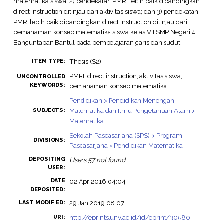
matematika siswa; 2) pendekatan PMRI lebih baik dibandingkan
direct instruction ditinjau dari aktivitas siswa; dan 3) pendekatan
PMRI lebih baik dibandingkan direct instruction ditinjau dari
pemahaman konsep matematika siswa kelas VII SMP Negeri 4
Banguntapan Bantul pada pembelajaran garis dan sudut.
Thesis (S2)
ITEM TYPE:
PMRI, direct instruction, aktivitas siswa,
UNCONTROLLED
KEYWORDS:
pemahaman konsep matematika
Pendidikan > Pendidikan Menengah
Matematika dan Ilmu Pengetahuan Alam >
SUBJECTS:
Matematika
Sekolah Pascasarjana (SPS) > Program
DIVISIONS:
Pascasarjana > Pendidikan Matematika
DEPOSITING
Users 57 not found.
USER:
DATE
02 Apr 2016 04:04
DEPOSITED:
29 Jan 2019 08:07
LAST MODIFIED:
http://eprints.uny.ac.id/id/eprint/30580
URI: