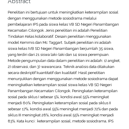
Abstract
Penelitian ini bertujuan untuk meningkatkan keterampilan sosial
dengan menggunakan metode sosiodrama melalui
pembelajaran IPS pada siswa kelas VB SD Negeri Panambangan
Kecamatan Cilongok. Jenis penelitian ini adalah Penelitian
Tindakan Kelas kolaboratif. Desain penelitian menggunakan
model Kemmis dan Mc Taggart. Subjek penelitian ini adalah
siswa kelas IVB SD Negeri Panambangan berjumlah 35 siswa,
yang terdiri dari 21 siswa laki-laki dan 14 siswa perempuan.
Metode pengumpulan data dalam penelitian ini adalah: 1) angket,
2) observasi, dan 3) wawancara. Teknik analisis data dilakukan
secara deskriptif kuantitatif dan kualitatif. Hasil penelitian
menunjukkan dengan menggunakan metode sosiodrama dapat
meningkatkan keterampilan sosial siswa kelas VB SD Negeri
Panambangan Kecamatan Cilongok. Peningkatan keterampilan
sosial pada siklus I sebesar 5%, kondisi awal 55% meningkat
menjadi 60%. Peningkatan keterampilan sosial pada siklus II
sebesar 17%, kondisi awal 55% meningkat menjadi 72% dan pada
siklus III meningkat 28%, kondisi awal 55% meningkat menjadi
83%. Kata kunci : keterampilan sosial, metode sosiodrama, IPS