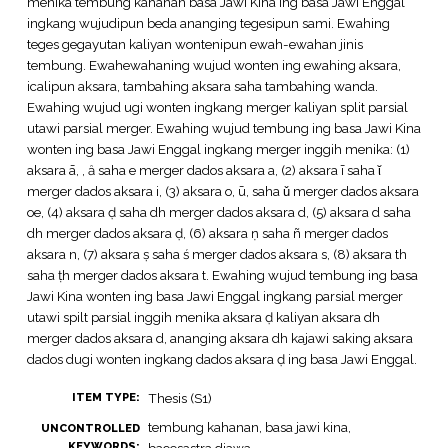
menika tembung kahanan basa Jawi Kina ing basa Jawi Enggal
ingkang wujudipun beda ananging tegesipun sami. Ewahing
teges gegayutan kaliyan wontenipun ewah-ewahan jinis
tembung. Ewahewahaning wujud wonten ing ewahing aksara,
icalipun aksara, tambahing aksara saha tambahing wanda.
Ewahing wujud ugi wonten ingkang merger kaliyan split parsial
utawi parsial merger. Ewahing wujud tembung ing basa Jawi Kina
wonten ing basa Jawi Enggal ingkang merger inggih menika: (1)
aksara ā, ӑ, ȃ saha e merger dados aksara a, (2) aksara ī saha ῐ
merger dados aksara i, (3) aksara o, ū, saha ǔ merger dados aksara
oe, (4) aksara ḍ saha dh merger dados aksara d, (5) aksara d saha
dh merger dados aksara ḍ, (6) aksara ṇ saha ñ merger dados
aksara n, (7) aksara ṣ saha ś merger dados aksara s, (8) aksara th
saha ṭh merger dados aksara t. Ewahing wujud tembung ing basa
Jawi Kina wonten ing basa Jawi Enggal ingkang parsial merger
utawi spilt parsial inggih menika aksara ḍ kaliyan aksara dh
merger dados aksara d, ananging aksara dh kajawi saking aksara
dados dugi wonten ingkang dados aksara ḍ ing basa Jawi Enggal.
Thesis (S1)
ITEM TYPE:
tembung kahanan, basa jawi kina,
UNCONTROLLED
KEYWORDS: