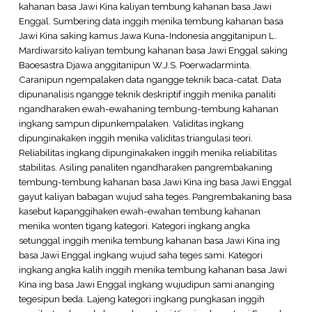
kahanan basa Jawi Kina kaliyan tembung kahanan basa Jawi
Enggal. Sumbering data inggih menika tembung kahanan basa
Jawi Kina saking kamus Jawa Kuna-Indonesia anggitanipun L.
Mardiwarsito kaliyan tembung kahanan basa Jawi Enggal saking
Baoesastra Djawa anggitanipun W.J.S. Poerwadarminta.
Caranipun ngempalaken data ngangge teknik baca-catat. Data
dipunanalisis ngangge teknik deskriptif inggih menika panaliti
ngandharaken ewah-ewahaning tembung-tembung kahanan
ingkang sampun dipunkempalaken. Validitas ingkang
dipunginakaken inggih menika validitas triangulasi teori.
Reliabilitas ingkang dipunginakaken inggih menika reliabilitas
stabilitas. Asiling panaliten ngandharaken pangrembakaning
tembung-tembung kahanan basa Jawi Kina ing basa Jawi Enggal
gayut kaliyan babagan wujud saha teges. Pangrembakaning basa
kasebut kapanggihaken ewah-ewahan tembung kahanan
menika wonten tigang kategori. Kategori ingkang angka
setunggal inggih menika tembung kahanan basa Jawi Kina ing
basa Jawi Enggal ingkang wujud saha teges sami. Kategori
ingkang angka kalih inggih menika tembung kahanan basa Jawi
Kina ing basa Jawi Enggal ingkang wujudipun sami ananging
tegesipun beda. Lajeng kategori ingkang pungkasan inggih