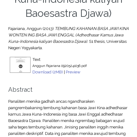
Baoesastra Djawa)
Fajariana, Anggun
(2013)
TEMBUNG KAHANAN BASA JAWI KINA
WONTEN ING BASA JAWI ENGGAL (Adhedhasar Kamus Jawa
Kuna-Indonesia kaliyan Baoesastra Djawa).
S1 thesis, Universitas
Negeri Yogyakarta.
Text
Anggun Fajariana 09205241036.pdf
Download (2MB)
|
Preview
Abstract
Panaliten menika gadhah ancas ngandharaken
pangrembakaning tembung kahanan basa Jawi Kina adhedhasar
kamus Jawa Kuna-Indonesia ing basa Jawi Enggal adhedhasar
Baoesastra Djawa. Panaliten menika ngrembag babagan wujud
saha teges tembung kahanan. Jinising panaliten inggih menika
panaliten deskriptif. Data ing panaliten menika awujud tembung