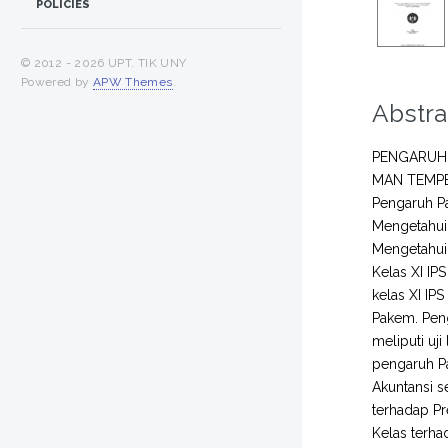
POLICIES
© 2012 -
2026 UPT. TIK UNY
Powered by
APW Themes
.
Abstra
PENGARUH 
MAN TEMPEL
Pengaruh Pa
Mengetahui 
Mengetahui 
Kelas XI IP
kelas XI IP
Pakem. Pen
meliputi uji
pengaruh Pa
Akuntansi s
terhadap Pre
Kelas terha