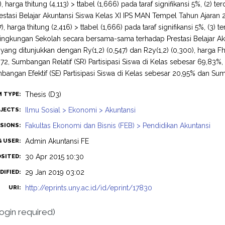
), harga thitung (4,113) > ttabel (1,666) pada taraf signifikansi 5%, (2)
estasi Belajar Akuntansi Siswa Kelas XI IPS MAN Tempel Tahun Ajaran
), harga thitung (2,416) > ttabel (1,666) pada taraf signifikansi 5%, (3) 
ingkungan Sekolah secara bersama-sama terhadap Prestasi Belajar Ak
ang ditunjukkan dengan Ry(1,2) (0,547) dan R2y(1,2) (0,300), harga Fhit
72, Sumbangan Relatif (SR) Partisipasi Siswa di Kelas sebesar 69,83
bangan Efektif (SE) Partisipasi Siswa di Kelas sebesar 20,95% dan Su
Thesis (D3)
M TYPE:
Ilmu Sosial > Ekonomi > Akuntansi
JECTS:
Fakultas Ekonomi dan Bisnis (FEB) > Pendidikan Akuntansi
ISIONS:
Admin Akuntansi FE
G USER:
30 Apr 2015 10:30
OSITED:
29 Jan 2019 03:02
DIFIED:
http://eprints.uny.ac.id/id/eprint/17830
URI:
login required)