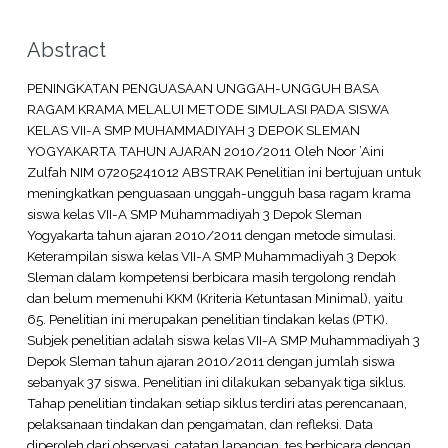
Abstract
PENINGKATAN PENGUASAAN UNGGAH-UNGGUH BASA
RAGAM KRAMA MELALUI METODE SIMULASI PADA SISWA
KELAS VII-A SMP MUHAMMADIYAH 3 DEPOK SLEMAN
YOGYAKARTA TAHUN AJARAN 2010/2011 Oleh Noor ’Aini
Zulfah NIM 07205241012 ABSTRAK Penelitian ini bertujuan untuk
meningkatkan penguasaan unggah-ungguh basa ragam krama
siswa kelas VII-A SMP Muhammadiyah 3 Depok Sleman
Yogyakarta tahun ajaran 2010/2011 dengan metode simulasi.
Keterampilan siswa kelas VII-A SMP Muhammadiyah 3 Depok
Sleman dalam kompetensi berbicara masih tergolong rendah
dan belum memenuhi KKM (Kriteria Ketuntasan Minimal), yaitu
65. Penelitian ini merupakan penelitian tindakan kelas (PTK).
Subjek penelitian adalah siswa kelas VII-A SMP Muhammadiyah 3
Depok Sleman tahun ajaran 2010/2011 dengan jumlah siswa
sebanyak 37 siswa. Penelitian ini dilakukan sebanyak tiga siklus.
Tahap penelitian tindakan setiap siklus terdiri atas perencanaan,
pelaksanaan tindakan dan pengamatan, dan refleksi. Data
diperoleh dari observasi, catatan lapangan, tes berbicara dengan