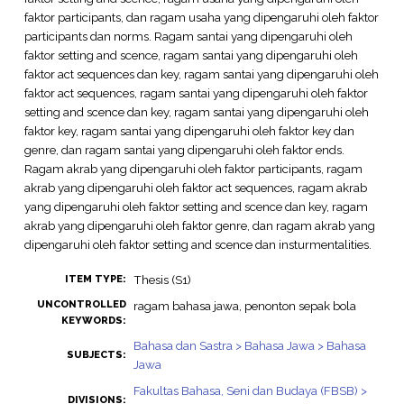
faktor participants, dan ragam usaha yang dipengaruhi oleh faktor
participants dan norms. Ragam santai yang dipengaruhi oleh
faktor setting and scence, ragam santai yang dipengaruhi oleh
faktor act sequences dan key, ragam santai yang dipengaruhi oleh
faktor act sequences, ragam santai yang dipengaruhi oleh faktor
setting and scence dan key, ragam santai yang dipengaruhi oleh
faktor key, ragam santai yang dipengaruhi oleh faktor key dan
genre, dan ragam santai yang dipengaruhi oleh faktor ends.
Ragam akrab yang dipengaruhi oleh faktor participants, ragam
akrab yang dipengaruhi oleh faktor act sequences, ragam akrab
yang dipengaruhi oleh faktor setting and scence dan key, ragam
akrab yang dipengaruhi oleh faktor genre, dan ragam akrab yang
dipengaruhi oleh faktor setting and scence dan insturmentalities.
Thesis (S1)
ITEM TYPE:
UNCONTROLLED
ragam bahasa jawa, penonton sepak bola
KEYWORDS:
Bahasa dan Sastra > Bahasa Jawa > Bahasa
SUBJECTS:
Jawa
Fakultas Bahasa, Seni dan Budaya (FBSB) >
DIVISIONS: