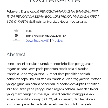
Febriyan, Ergha
(2013)
PENGGUNAAN RAGAM BAHASA JAWA
PADA PENONTON SEPAK BOLA DI STADION MANDALA KRIDA
YOGYAKARTA.
S1 thesis, Universitas Negeri Yogyakarta.
Text
Ergha Febriyan 08205244033.PDF
Download (1MB)
|
Preview
Abstract
Penelitian ini bertujuan untuk mendeskripsikan penggunaan
ragam bahasa Jawa pada penonton sepak bola di stadion
Mandala Krida Yogyakarta. Sumber data penelitian adalah
penonton sepak bola di stadion Mandala Krida Yogyakarta. Metode
yang digunakan dalam penelitian ini adalah deskriptif. Penelitian
ini difokuskan pada penggunaan ragam bahasa Jawa dan faktor
yang mempengaruhinya saja. Data diperoleh menggunakan
simak bebas libat cakap (SBLC), teknik rekam, dan teknik catat.
Instrumen penelitian adalah peneliti sendiri untuk mengetahui