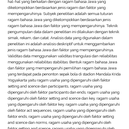
hal-hal yang berkaitan dengan ragam bahasa Jawa yang
dikelompokkan berdasarkan jenis ragam dan faktor yang
mempengaruhinya. Subyek penelitian adalah semua tuturan
ragam bahasa Jawa yang dikelompokkan berdasarkan jenis
ragam bahasa Jawa dan faktor yang mempengaruhinya. Teknik
pengumpulan data dalam penelitian ini dilakukan dengan teknik
simak, rekam, dan catat. Analisis data yang digunakan dalam
penelitian ini adalah analisis deskriptif untuk menggambarkan
jenis ragam bahasa Jawa dan faktor yang mempengaruhinya.
Validitas data menggunakan validitas triangulasi dan reliabilitas
menggunakan reliabilitas stabilitas. Bentuk ragam bahasa Jawa
dan faktor yang mempengaruhi pemilihan ragam bahasa Jawa
yang terdapat pada penonton sepak bola di stadion Mandala Krida
Yogyakarta yaitu ragam usaha yang dipengaruhi oleh faktor
setting and scence dan participants, ragam usaha yang
dipengaruhi oleh faktor participants dan ends, ragam usaha yang
dipengaruhi oleh faktor setting and scence dan key, ragam usaha
yang dipengaruhi oleh faktor key, ragam usaha yang dipengaruhi
oleh faktor act sequences, ragam usaha yang dipengaruhi oleh
faktor ends, ragam usaha yang dipengaruhi oleh faktor setting
and scence dan norms, ragam usaha yang dipengaruhi oleh
faktor setting and scence, ragam usaha yang dipengaruhi oleh