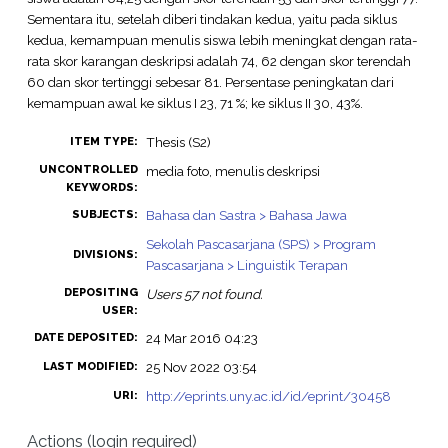
Sementara itu, setelah diberi tindakan kedua, yaitu pada siklus
kedua, kemampuan menulis siswa lebih meningkat dengan rata-
rata skor karangan deskripsi adalah 74, 62 dengan skor terendah
60 dan skor tertinggi sebesar 81. Persentase peningkatan dari
kemampuan awal ke siklus I 23, 71 %; ke siklus II 30, 43%.
Thesis (S2)
ITEM TYPE:
UNCONTROLLED
media foto, menulis deskripsi
KEYWORDS:
Bahasa dan Sastra > Bahasa Jawa
SUBJECTS:
Sekolah Pascasarjana (SPS) > Program
DIVISIONS:
Pascasarjana > Linguistik Terapan
DEPOSITING
Users 57 not found.
USER:
24 Mar 2016 04:23
DATE DEPOSITED:
25 Nov 2022 03:54
LAST MODIFIED:
http://eprints.uny.ac.id/id/eprint/30458
URI:
Actions (login required)