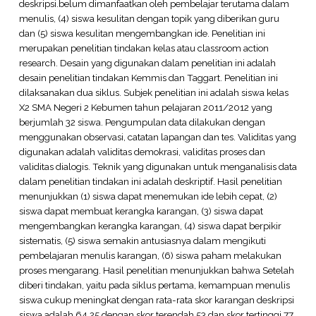
deskripsi.belum dimanfaatkan oleh pembelajar terutama dalam
menulis, (4) siswa kesulitan dengan topik yang diberikan guru
dan (5) siswa kesulitan mengembangkan ide. Penelitian ini
merupakan penelitian tindakan kelas atau classroom action
research. Desain yang digunakan dalam penelitian ini adalah
desain penelitian tindakan Kemmis dan Taggart. Penelitian ini
dilaksanakan dua siklus. Subjek penelitian ini adalah siswa kelas
X2 SMA Negeri 2 Kebumen tahun pelajaran 2011/2012 yang
berjumlah 32 siswa. Pengumpulan data dilakukan dengan
menggunakan observasi, catatan lapangan dan tes. Validitas yang
digunakan adalah validitas demokrasi, validitas proses dan
validitas dialogis. Teknik yang digunakan untuk menganalisis data
dalam penelitian tindakan ini adalah deskriptif. Hasil penelitian
menunjukkan (1) siswa dapat menemukan ide lebih cepat, (2)
siswa dapat membuat kerangka karangan, (3) siswa dapat
mengembangkan kerangka karangan, (4) siswa dapat berpikir
sistematis, (5) siswa semakin antusiasnya dalam mengikuti
pembelajaran menulis karangan, (6) siswa paham melakukan
proses mengarang. Hasil penelitian menunjukkan bahwa Setelah
diberi tindakan, yaitu pada siklus pertama, kemampuan menulis
siswa cukup meningkat dengan rata-rata skor karangan deskripsi
siswa adalah 64,25 dengan skor terendah 53 dan skor tertinggi 77.