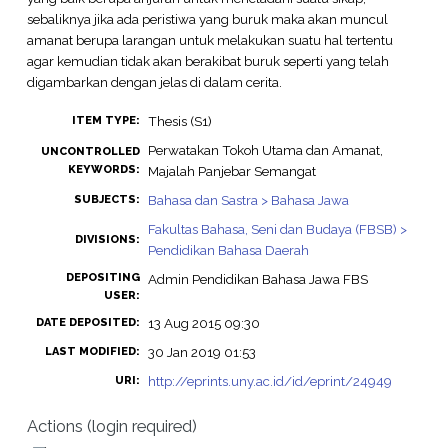
sebaliknya jika ada peristiwa yang buruk maka akan muncul
amanat berupa larangan untuk melakukan suatu hal tertentu
agar kemudian tidak akan berakibat buruk seperti yang telah
digambarkan dengan jelas di dalam cerita.
Thesis (S1)
ITEM TYPE:
Perwatakan Tokoh Utama dan Amanat,
UNCONTROLLED
KEYWORDS:
Majalah Panjebar Semangat
Bahasa dan Sastra > Bahasa Jawa
SUBJECTS:
Fakultas Bahasa, Seni dan Budaya (FBSB) >
DIVISIONS:
Pendidikan Bahasa Daerah
DEPOSITING
Admin Pendidikan Bahasa Jawa FBS
USER:
13 Aug 2015 09:30
DATE DEPOSITED:
30 Jan 2019 01:53
LAST MODIFIED:
http://eprints.uny.ac.id/id/eprint/24949
URI:
Actions (login required)