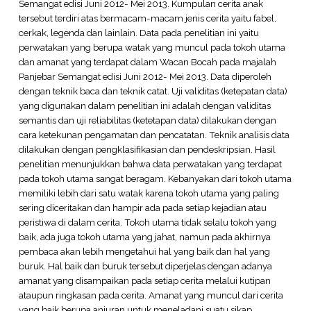
Semangat edisi Juni 2012- Mei 2013. Kumpulan cerita anak
tersebut terdiri atas bermacam-macam jenis cerita yaitu fabel,
cerkak, legenda dan lainlain. Data pada penelitian ini yaitu
perwatakan yang berupa watak yang muncul pada tokoh utama
dan amanat yang terdapat dalam Wacan Bocah pada majalah
Panjebar Semangat edisi Juni 2012- Mei 2013. Data diperoleh
dengan teknik baca dan teknik catat. Uji validitas (ketepatan data)
yang digunakan dalam penelitian ini adalah dengan validitas
semantis dan uji reliabilitas (ketetapan data) dilakukan dengan
cara ketekunan pengamatan dan pencatatan. Teknik analisis data
dilakukan dengan pengklasifikasian dan pendeskripsian. Hasil
penelitian menunjukkan bahwa data perwatakan yang terdapat
pada tokoh utama sangat beragam. Kebanyakan dari tokoh utama
memiliki lebih dari satu watak karena tokoh utama yang paling
sering diceritakan dan hampir ada pada setiap kejadian atau
peristiwa di dalam cerita. Tokoh utama tidak selalu tokoh yang
baik, ada juga tokoh utama yang jahat, namun pada akhirnya
pembaca akan lebih mengetahui hal yang baik dan hal yang
buruk. Hal baik dan buruk tersebut diperjelas dengan adanya
amanat yang disampaikan pada setiap cerita melalui kutipan
ataupun ringkasan pada cerita. Amanat yang muncul dari cerita
yang baik berupa anjuran untuk meneladani suatu sikap,