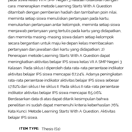
cara: menerapkan metode Learning Starts With A Question
ditambah dengan pemberian hadiah dan tambahan poin nilai,
meminta setiap siswa menuliskan pertanyaan pada kartu,
menukarkan pertanyaan antar kelompok, meminta setiap siswa
menjawab pertanyaan yang tertulis pada kartu yang didapatkan,
dan meminta masing-masing siswa dalam setiap kelompok
secara bergantian untuk maju ke depan kelas membacakan
pertanyaan dan jawaban dari kartu yang didapatkan; 2)
Penerapan metode Learning Starts With A Question dapat
meningkatkan aktivitas belajar IPS siswa kelas VII A SMP Negeri 3
Kalasan. Pada siklus I diperoleh data rata-rata persentase indikator
aktivitas belajar IPS siswa mencapai 67,24%. Adanya peningkatan
rata-rata persentase indikator aktivitas belajar IPS siswa sebesar
17,82% dari siklus I ke siklus II. Pada siklus II rata-rata persentase
indikator aktivitas belajar IPS siswa mencapai 85,06%.
Berdasarkan data di atas dapat ditarik kesimpulan bahwa
penelitian ini sudah dapat memenuhi kriteria keberhasilan 76%.
Kata Kunci: Metode Learning Starts With A Question, Aktivitas
belajar IPS siswa.
Thesis (S1)
ITEM TYPE: