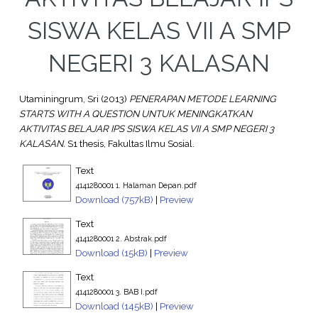
SISWA KELAS VII A SMP
NEGERI 3 KALASAN
Utaminingrum, Sri
(2013)
PENERAPAN METODE LEARNING
STARTS WITH A QUESTION UNTUK MENINGKATKAN
AKTIVITAS BELAJAR IPS SISWA KELAS VII A SMP NEGERI 3
KALASAN.
S1 thesis, Fakultas Ilmu Sosial.
Text
4141280001 1. Halaman Depan.pdf
Download (757kB)
|
Preview
Text
4141280001 2. Abstrak.pdf
Download (15kB)
|
Preview
Text
4141280001 3. BAB I.pdf
Download (145kB)
|
Preview