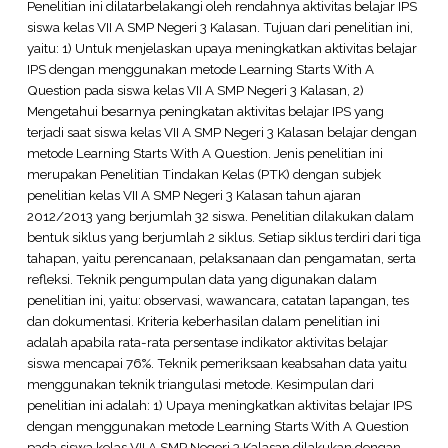
Penelitian ini dilatarbelakangi oleh rendahnya aktivitas belajar IPS
siswa kelas VII A SMP Negeri 3 Kalasan. Tujuan dari penelitian ini,
yaitu: 1) Untuk menjelaskan upaya meningkatkan aktivitas belajar
IPS dengan menggunakan metode Learning Starts With A
Question pada siswa kelas VII A SMP Negeri 3 Kalasan, 2)
Mengetahui besarnya peningkatan aktivitas belajar IPS yang
terjadi saat siswa kelas VII A SMP Negeri 3 Kalasan belajar dengan
metode Learning Starts With A Question. Jenis penelitian ini
merupakan Penelitian Tindakan Kelas (PTK) dengan subjek
penelitian kelas VII A SMP Negeri 3 Kalasan tahun ajaran
2012/2013 yang berjumlah 32 siswa. Penelitian dilakukan dalam
bentuk siklus yang berjumlah 2 siklus. Setiap siklus terdiri dari tiga
tahapan, yaitu perencanaan, pelaksanaan dan pengamatan, serta
refleksi. Teknik pengumpulan data yang digunakan dalam
penelitian ini, yaitu: observasi, wawancara, catatan lapangan, tes
dan dokumentasi. Kriteria keberhasilan dalam penelitian ini
adalah apabila rata-rata persentase indikator aktivitas belajar
siswa mencapai 76%. Teknik pemeriksaan keabsahan data yaitu
menggunakan teknik triangulasi metode. Kesimpulan dari
penelitian ini adalah: 1) Upaya meningkatkan aktivitas belajar IPS
dengan menggunakan metode Learning Starts With A Question
pada siswa kelas VII A SMP Negeri 3 Kalasan dilakukan dengan