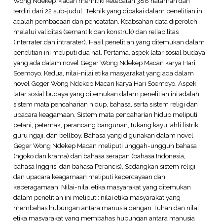
Wong Ndekep Macan memiliki ketebalan 388 halaman dan
terdiri dari 22 sub-judul. Teknik yang dipakai dalam penelitian ini
adalah pembacaan dan pencatatan. Keabsahan data diperoleh
melalui validitas (semantik dan konstruk) dan reliabilitas
(interrater dan intrarater). Hasil penelitian yang ditemukan dalam
penelitian ini meliputi dua hal. Pertama, aspek latar sosial budaya
yang ada dalam novel Geger Wong Ndekep Macan karya Hari
Soemoyo. Kedua, nilai-nilai etika masyarakat yang ada dalam
novel Geger Wong Ndekep Macan karya Hari Soemoyo. Aspek
latar sosial budaya yang ditemukan dalam penelitian ini adalah
sistem mata pencaharian hidup, bahasa, serta sistem religi dan
upacara keagamaan. Sistem mata pencaharian hidup meliputi
petani, peternak, perancang bangunan, tukang kayu, ahli listrik,
guru ngaji, dan bellboy. Bahasa yang digunakan dalam novel
Geger Wong Ndekep Macan meliputi unggah-ungguh bahasa
(ngoko dan krama) dan bahasa serapan (bahasa Indonesia,
bahasa Inggris, dan bahasa Perancis). Sedangkan sistem religi
dan upacara keagamaan meliputi kepercayaan dan
keberagamaan. Nilai-nilai etika masyarakat yang ditemukan
dalam penelitian ini meliputi: nilai etika masyarakat yang
membahas hubungan antara manusia dengan Tuhan dan nilai
etika masyarakat yang membahas hubungan antara manusia