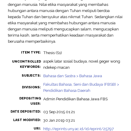
dengan manusia. Nilai etika masyarakat yang membahas
hubungan antara manusia dengan Tuhan meliputi berdoa
kepada Tuhan dan bersyukur atas nikmat Tuhan. Sedangkan nilai
etika masyarakat yang membahas hubungan antara manusia
dengan manusia meliputi mengucapkan salam, mengucapkan
terima kasih, serta memperhatikan keadaan masyarakat dan
berusaha memperbaikinya.
Thesis (S1)
ITEM TYPE:
aspek latar sosial budaya, novel geger wong
UNCONTROLLED
KEYWORDS:
ndekep macan
Bahasa dan Sastra > Bahasa Jawa
SUBJECTS:
Fakultas Bahasa, Seni dan Budaya (FBSB) >
DIVISIONS:
Pendidikan Bahasa Daerah
DEPOSITING
Admin Pendidikan Bahasa Jawa FBS
USER:
03 Sep 2015 01:21
DATE DEPOSITED:
30 Jan 2019 03:21
LAST MODIFIED:
http://eprints.uny.ac.id/id/eprint/25797
URI: