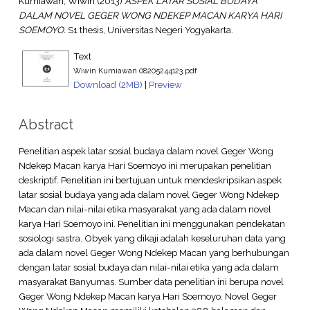
Kurniawan, Wiwin
(2013)
ASPEK LATAR SOSIAL BUDAYA
DALAM NOVEL GEGER WONG NDEKEP MACAN KARYA HARI
SOEMOYO.
S1 thesis, Universitas Negeri Yogyakarta.
Text
Wiwin Kurniawan 08205244123.pdf
Download (2MB)
|
Preview
Abstract
Penelitian aspek latar sosial budaya dalam novel Geger Wong
Ndekep Macan karya Hari Soemoyo ini merupakan penelitian
deskriptif. Penelitian ini bertujuan untuk mendeskripsikan aspek
latar sosial budaya yang ada dalam novel Geger Wong Ndekep
Macan dan nilai-nilai etika masyarakat yang ada dalam novel
karya Hari Soemoyo ini. Penelitian ini menggunakan pendekatan
sosiologi sastra. Obyek yang dikaji adalah keseluruhan data yang
ada dalam novel Geger Wong Ndekep Macan yang berhubungan
dengan latar sosial budaya dan nilai-nilai etika yang ada dalam
masyarakat Banyumas. Sumber data penelitian ini berupa novel
Geger Wong Ndekep Macan karya Hari Soemoyo. Novel Geger