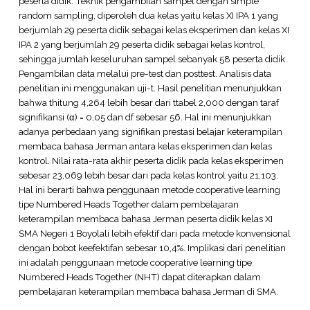
peserta didik. Teknik pengambilan sampel dengan simple
random sampling, diperoleh dua kelas yaitu kelas XI IPA 1 yang
berjumlah 29 peserta didik sebagai kelas eksperimen dan kelas XI
IPA 2 yang berjumlah 29 peserta didik sebagai kelas kontrol,
sehingga jumlah keseluruhan sampel sebanyak 58 peserta didik.
Pengambilan data melalui pre-test dan posttest. Analisis data
penelitian ini menggunakan uji-t. Hasil penelitian menunjukkan
bahwa thitung 4,264 lebih besar dari ttabel 2,000 dengan taraf
signifikansi (α) = 0,05 dan df sebesar 56. Hal ini menunjukkan
adanya perbedaan yang signifikan prestasi belajar keterampilan
membaca bahasa Jerman antara kelas eksperimen dan kelas
kontrol. Nilai rata-rata akhir peserta didik pada kelas eksperimen
sebesar 23,069 lebih besar dari pada kelas kontrol yaitu 21,103.
Hal ini berarti bahwa penggunaan metode cooperative learning
tipe Numbered Heads Together dalam pembelajaran
keterampilan membaca bahasa Jerman peserta didik kelas XI
SMA Negeri 1 Boyolali lebih efektif dari pada metode konvensional
dengan bobot keefektifan sebesar 10,4%. Implikasi dari penelitian
ini adalah penggunaan metode cooperative learning tipe
Numbered Heads Together (NHT) dapat diterapkan dalam
pembelajaran keterampilan membaca bahasa Jerman di SMA.