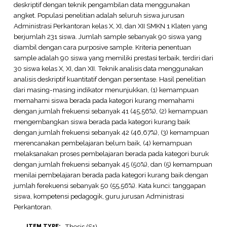
deskriptif dengan teknik pengambilan data menggunakan
angket. Populasi penelitian adalah seluruh siswa jurusan
Administrasi Perkantoran kelas X, XI, dan XII SMKN 1 Klaten yang
berjumlah 231 siswa. Jumlah sample sebanyak 90 siswa yang
diambil dengan cara purposive sample. Kriteria penentuan
sample adalah 90 siswa yang memiliki prestasi terbaik, terdiri dari
30 siswa kelas X, XI, dan XII. Teknik analisis data menggunakan
analisis deskriptif kuantitatif dengan persentase. Hasil penelitian
dari masing-masing indikator menunjukkan, (1) kemampuan
memahami siswa berada pada kategori kurang memahami
dengan jumlah frekuensi sebanyak 41 (45,56%), (2) kemampuan
mengembangkan siswa berada pada kategori kurang baik
dengan jumlah frekuensi sebanyak 42 (46,67%), (3) kemampuan
merencanakan pembelajaran belum baik, (4) kemampuan
melaksanakan proses pembelajaran berada pada kategori buruk
dengan jumlah frekuensi sebanyak 45 (50%), dan (5) kemampuan
menilai pembelajaran berada pada kategori kurang baik dengan
jumlah ferekuensi sebanyak 50 (55,56%). Kata kunci: tanggapan
siswa, kompetensi pedagogik, guru jurusan Administrasi
Perkantoran.
Thesis (S1)
ITEM TYPE: