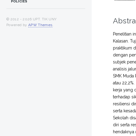
POLICIES
Abstra
© 2012 -
2026 UPT. TIK UNY
Powered by
APW Themes
.
Penelitian 
Kalasan. Tu
praktikum d
dengan pend
subjek pene
analisis jal
SMK Muda Pa
atau 22,2%.
kerja yang 
terhadap sik
resiliensi 
serta kesada
Sekolah dis
diri serta 
hendaknya m