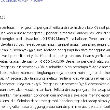
Download (97kB)
|
Preview
ct
ini bertujuan mengetahui pengaruh efikasi diri terhadap sikap K3 saat 
juan kedua untuk mengetahui pengaruh mediasi variabel resiliensi diri
i bengkel pada siswa kelas XII SMK Muda Patria Kalasan. Penelitian ini
ekatan survei. Teknik pengambilan sampel adalah sampling jenuh, y
litian ini sebanyak 59 siswa. Metode pengumpulan data menggunakan 
ur. Hasil penelitian ini yaitu: (1) terdapat pengaruh positif dan signifikan
tria Kalasan dengan p = 0,000 (p<0,05). Besarnya pengaruh atau sumba
 Pengaruh lain sebesar 77,8% disebabkan oleh beberapa faktor, dianta
diberlakukan, keamanan lingkungan kerja, kepemimpinan guru, dan kesa
ap K3 secara tidak langsung melalui resiliensi diri. Pengaruh efikasi d
diri sebesar 0,129 atau 12,9%. Pengaruh lain sebesar 87,1% disebabkan
ran siswa akan keselamatan kerja. Efikasi diri berpengaruh terhadap sik
arankan memberikan dorongan dan motivasi siswa agar meningkatkan si
resiliensi diri. Sekolah dapat mengambil tindakan tegas terhadap sis
eningkatkan rasa tanggung jawab dan disiplin menaati peraturan serta