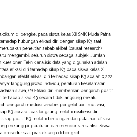
praktikum di bengkel pada siswa kelas XII SMK Muda Patria
 terhadap hubungan efikasi diri dengan sikap K3 saat
 merupakan penelitian sebab akibat (causal research)
aitu mengambil seluruh siswa sebagai subjek. Jumlah
kuesioner. Teknik analisis data yang digunakan adalah
 antara efikasi diri terhadap sikap K3 pada siswa kelas XII
ngan efektif efikasi diri terhadap sikap K3 adalah 0,222
ranya: tanggung jawab individu, peraturan keselamatan
daran siswa, (2) Efikasi diri memberikan pengaruh positif
iri terhadap sikap K3 secara tidak langsung melalui
 oleh pengaruh mediasi variabel pengetahuan, motivasi,
ap K3 secara tidak langsung melalui resiliensi diri.
kap positif K3 melalui bimbingan dan pelatihan efikasi
wa yang melanggar peraturan dan memberikan sanksi. Siswa
 prosedur saat praktek kerja di bengkel.