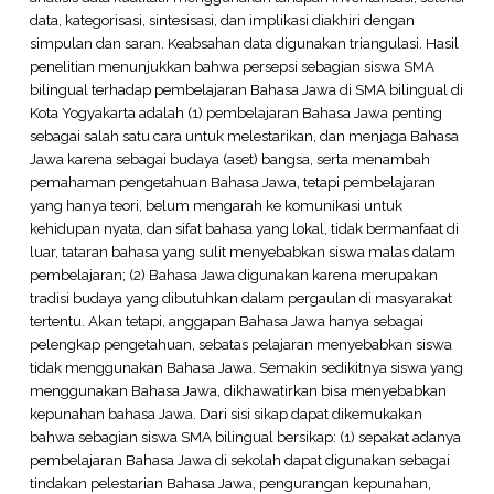
data, kategorisasi, sintesisasi, dan implikasi diakhiri dengan
simpulan dan saran. Keabsahan data digunakan triangulasi. Hasil
penelitian menunjukkan bahwa persepsi sebagian siswa SMA
bilingual terhadap pembelajaran Bahasa Jawa di SMA bilingual di
Kota Yogyakarta adalah (1) pembelajaran Bahasa Jawa penting
sebagai salah satu cara untuk melestarikan, dan menjaga Bahasa
Jawa karena sebagai budaya (aset) bangsa, serta menambah
pemahaman pengetahuan Bahasa Jawa, tetapi pembelajaran
yang hanya teori, belum mengarah ke komunikasi untuk
kehidupan nyata, dan sifat bahasa yang lokal, tidak bermanfaat di
luar, tataran bahasa yang sulit menyebabkan siswa malas dalam
pembelajaran; (2) Bahasa Jawa digunakan karena merupakan
tradisi budaya yang dibutuhkan dalam pergaulan di masyarakat
tertentu. Akan tetapi, anggapan Bahasa Jawa hanya sebagai
pelengkap pengetahuan, sebatas pelajaran menyebabkan siswa
tidak menggunakan Bahasa Jawa. Semakin sedikitnya siswa yang
menggunakan Bahasa Jawa, dikhawatirkan bisa menyebabkan
kepunahan bahasa Jawa. Dari sisi sikap dapat dikemukakan
bahwa sebagian siswa SMA bilingual bersikap: (1) sepakat adanya
pembelajaran Bahasa Jawa di sekolah dapat digunakan sebagai
tindakan pelestarian Bahasa Jawa, pengurangan kepunahan,