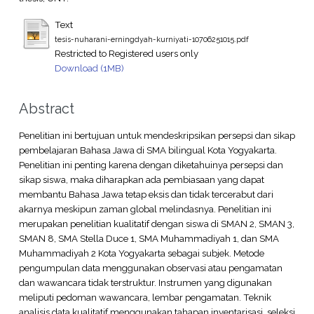
Text
tesis-nuharani-erningdyah-kurniyati-10706251015.pdf
Restricted to Registered users only
Download (1MB)
Abstract
Penelitian ini bertujuan untuk mendeskripsikan persepsi dan sikap
pembelajaran Bahasa Jawa di SMA bilingual Kota Yogyakarta.
Penelitian ini penting karena dengan diketahuinya persepsi dan
sikap siswa, maka diharapkan ada pembiasaan yang dapat
membantu Bahasa Jawa tetap eksis dan tidak tercerabut dari
akarnya meskipun zaman global melindasnya. Penelitian ini
merupakan penelitian kualitatif dengan siswa di SMAN 2, SMAN 3,
SMAN 8, SMA Stella Duce 1, SMA Muhammadiyah 1, dan SMA
Muhammadiyah 2 Kota Yogyakarta sebagai subjek. Metode
pengumpulan data menggunakan observasi atau pengamatan
dan wawancara tidak terstruktur. Instrumen yang digunakan
meliputi pedoman wawancara, lembar pengamatan. Teknik
analisis data kualitatif menggunakan tahapan inventarisasi, seleksi