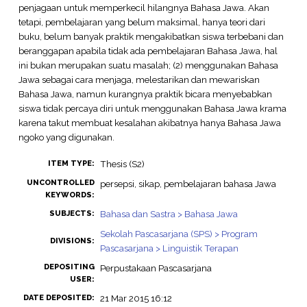
penjagaan untuk memperkecil hilangnya Bahasa Jawa. Akan
tetapi, pembelajaran yang belum maksimal, hanya teori dari
buku, belum banyak praktik mengakibatkan siswa terbebani dan
beranggapan apabila tidak ada pembelajaran Bahasa Jawa, hal
ini bukan merupakan suatu masalah; (2) menggunakan Bahasa
Jawa sebagai cara menjaga, melestarikan dan mewariskan
Bahasa Jawa, namun kurangnya praktik bicara menyebabkan
siswa tidak percaya diri untuk menggunakan Bahasa Jawa krama
karena takut membuat kesalahan akibatnya hanya Bahasa Jawa
ngoko yang digunakan.
Thesis (S2)
ITEM TYPE:
UNCONTROLLED
persepsi, sikap, pembelajaran bahasa Jawa
KEYWORDS:
Bahasa dan Sastra > Bahasa Jawa
SUBJECTS:
Sekolah Pascasarjana (SPS) > Program
DIVISIONS:
Pascasarjana > Linguistik Terapan
DEPOSITING
Perpustakaan Pascasarjana
USER:
21 Mar 2015 16:12
DATE DEPOSITED: