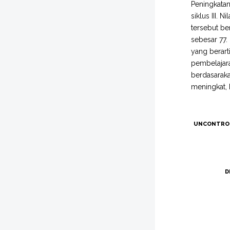
Peningkatan
siklus III. 
tersebut ber
sebesar 77. 
yang berart
pembelajar
berdasarak
meningkat, 
UNCONTRO
D