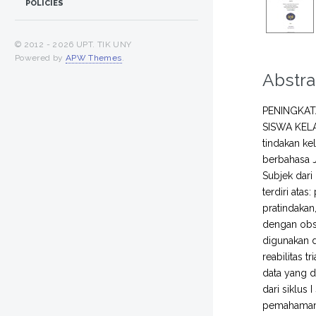
POLICIES
© 2012 -
2026 UPT. TIK UNY
Powered by
APW Themes
.
Abstra
PENINGKAT
SISWA KELA
tindakan ke
berbahasa J
Subjek dari 
terdiri atas
pratindakan
dengan obse
digunakan da
reabilitas t
data yang d
dari siklus
pemahaman 