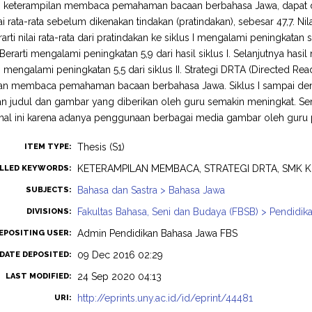
 keterampilan membaca pemahaman bacaan berbahasa Jawa, dapat dilihat 
Nilai rata-rata sebelum dikenakan tindakan (pratindakan), sebesar 47,7. Nil
arti nilai rata-rata dari pratindakan ke siklus I mengalami peningkatan s
Berarti mengalami peningkatan 5,9 dari hasil siklus I. Selanjutnya hasil n
i mengalami peningkatan 5,5 dari siklus II. Strategi DRTA (Directed Re
an membaca pemahaman bacaan berbahasa Jawa. Siklus I sampai denga
an judul dan gambar yang diberikan oleh guru semakin meningkat. 
hal ini karena adanya penggunaan berbagai media gambar oleh guru 
Thesis (S1)
ITEM TYPE:
KETERAMPILAN MEMBACA, STRATEGI DRTA, SMK K
LLED KEYWORDS:
Bahasa dan Sastra > Bahasa Jawa
SUBJECTS:
Fakultas Bahasa, Seni dan Budaya (FBSB) > Pendidik
DIVISIONS:
Admin Pendidikan Bahasa Jawa FBS
EPOSITING USER:
09 Dec 2016 02:29
DATE DEPOSITED:
24 Sep 2020 04:13
LAST MODIFIED:
http://eprints.uny.ac.id/id/eprint/44481
URI: