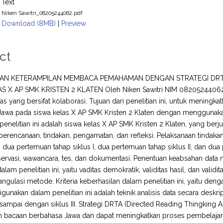
Text
Niken Sawitri_08205244062.pdf
Download (8MB)
|
Preview
ct
AN KETERAMPILAN MEMBACA PEMAHAMAN DENGAN STRATEGI DRTA 
S X AP SMK KRISTEN 2 KLATEN Oleh Niken Sawitri NIM 08205244062 A
las yang bersifat kolaborasi. Tujuan dari penelitian ini, untuk men
awa pada siswa kelas X AP SMK Kristen 2 Klaten dengan menggunakan 
penelitian ini adalah siswa kelas X AP SMK Kristen 2 Klaten, yang berju
: perencanaan, tindakan, pengamatan, dan refleksi. Pelaksanaan tindakan
, dua pertemuan tahap siklus I, dua pertemuan tahap siklus II, dan dua
rvasi, wawancara, tes, dan dokumentasi. Penentuan keabsahan data me
lam penelitian ini, yaitu vaditas demokratik, validitas hasil, dan vali
riangulasi metode. Kriteria keberhasilan dalam penelitian ini, yaitu den
igunakan dalam penelitian ini adalah teknik analisis data secara deskri
 I sampai dengan siklus III. Strategi DRTA (Directed Reading Thingkin
bacaan berbahasa Jawa dan dapat meningkatkan proses pembelaj