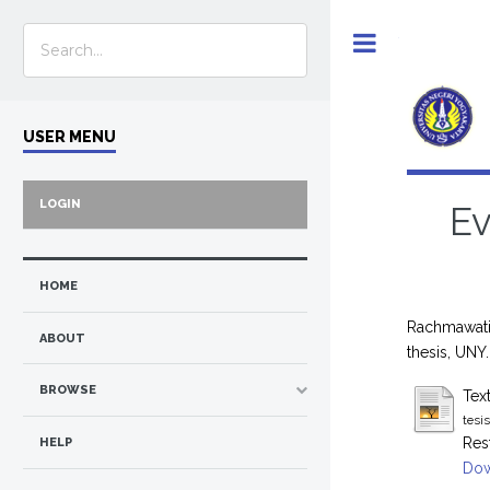
Toggle
USER MENU
LOGIN
Ev
HOME
Rachmawatie
ABOUT
thesis, UNY.
BROWSE
Tex
tesi
Res
HELP
Dow