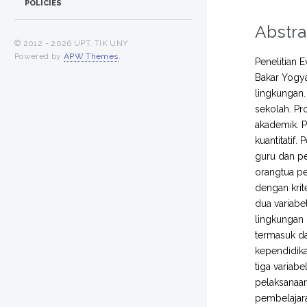
POLICIES
Abstra
© 2012 -
2026 UPT. TIK UNY
Powered by
APW Themes
.
Penelitian 
Bakar Yogya
lingkungan.
sekolah. Pr
akademik. P
kuantitatif
guru dan pe
orangtua pes
dengan krit
dua variabe
lingkungan 
termasuk da
kependidika
tiga variab
pelaksanaan
pembelajara