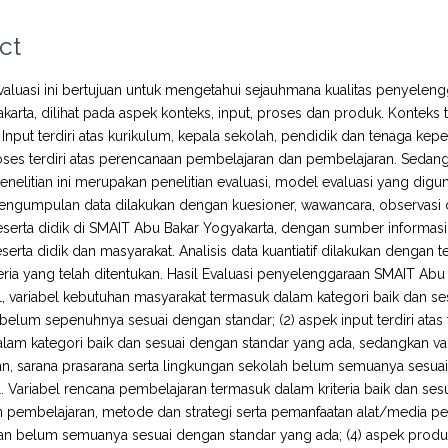
ct
Evaluasi ini bertujuan untuk mengetahui sejauhmana kualitas penyel
karta, dilihat pada aspek konteks, input, proses dan produk. Konteks
 Input terdiri atas kurikulum, kepala sekolah, pendidik dan tenaga kepe
oses terdiri atas perencanaan pembelajaran dan pembelajaran. Sedan
enelitian ini merupakan penelitian evaluasi, model evaluasi yang di
. Pengumpulan data dilakukan dengan kuesioner, wawancara, observasi 
serta didik di SMAIT Abu Bakar Yogyakarta, dengan sumber informasi ter
erta didik dan masyarakat. Analisis data kuantiatif dilakukan dengan te
eria yang telah ditentukan. Hasil Evaluasi penyelenggaraan SMAIT Abu B
l, variabel kebutuhan masyarakat termasuk dalam kategori baik dan s
belum sepenuhnya sesuai dengan standar; (2) aspek input terdiri atas 
lam kategori baik dan sesuai dengan standar yang ada, sedangkan varia
n, sarana prasarana serta lingkungan sekolah belum semuanya sesuai 
el. Variabel rencana pembelajaran termasuk dalam kriteria baik dan 
 pembelajaran, metode dan strategi serta pemanfaatan alat/media p
n belum semuanya sesuai dengan standar yang ada; (4) aspek produk te