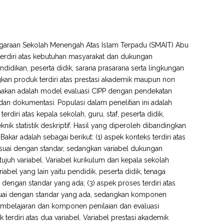
enggaraan Sekolah Menengah Atas Islam Terpadu (SMAIT) Abu
 terdiri atas kebutuhan masyarakat dan dukungan
ndidikan, peserta didik, sarana prasarana serta lingkungan
gkan produk terdiri atas prestasi akademik maupun non
gunakan adalah model evaluasi CIPP dengan pendekatan
dan dokumentasi. Populasi dalam penelitian ini adalah
diri atas kepala sekolah, guru, staf, peserta didik,
knik statistik deskriptif. Hasil yang diperoleh dibandingkan
akar adalah sebagai berikut: (1) aspek konteks terdiri atas
esuai dengan standar, sedangkan variabel dukungan
tujuh variabel. Variabel kurikulum dan kepala sekolah
bel yang lain yaitu pendidik, peserta didik, tenaga
dengan standar yang ada; (3) aspek proses terdiri atas
sesuai dengan standar yang ada, sedangkan komponen
embelajaran dan komponen penilaian dan evaluasi
rdiri atas dua variabel. Variabel prestasi akademik