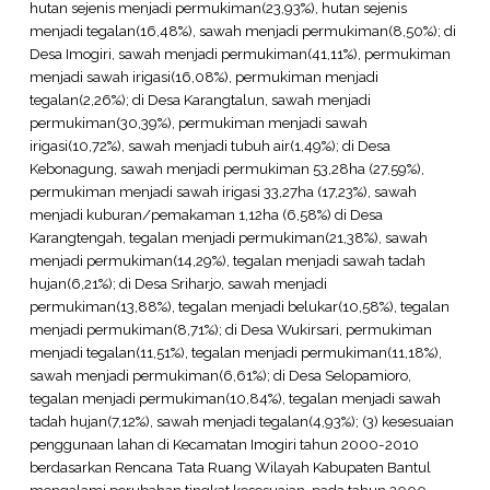
hutan sejenis menjadi permukiman(23,93%), hutan sejenis
menjadi tegalan(16,48%), sawah menjadi permukiman(8,50%); di
Desa Imogiri, sawah menjadi permukiman(41,11%), permukiman
menjadi sawah irigasi(16,08%), permukiman menjadi
tegalan(2,26%); di Desa Karangtalun, sawah menjadi
permukiman(30,39%), permukiman menjadi sawah
irigasi(10,72%), sawah menjadi tubuh air(1,49%); di Desa
Kebonagung, sawah menjadi permukiman 53,28ha (27,59%),
permukiman menjadi sawah irigasi 33,27ha (17,23%), sawah
menjadi kuburan/pemakaman 1,12ha (6,58%) di Desa
Karangtengah, tegalan menjadi permukiman(21,38%), sawah
menjadi permukiman(14,29%), tegalan menjadi sawah tadah
hujan(6,21%); di Desa Sriharjo, sawah menjadi
permukiman(13,88%), tegalan menjadi belukar(10,58%), tegalan
menjadi permukiman(8,71%); di Desa Wukirsari, permukiman
menjadi tegalan(11,51%), tegalan menjadi permukiman(11,18%),
sawah menjadi permukiman(6,61%); di Desa Selopamioro,
tegalan menjadi permukiman(10,84%), tegalan menjadi sawah
tadah hujan(7,12%), sawah menjadi tegalan(4,93%); (3) kesesuaian
penggunaan lahan di Kecamatan Imogiri tahun 2000-2010
berdasarkan Rencana Tata Ruang Wilayah Kabupaten Bantul
mengalami perubahan tingkat kesesuaian, pada tahun 2000