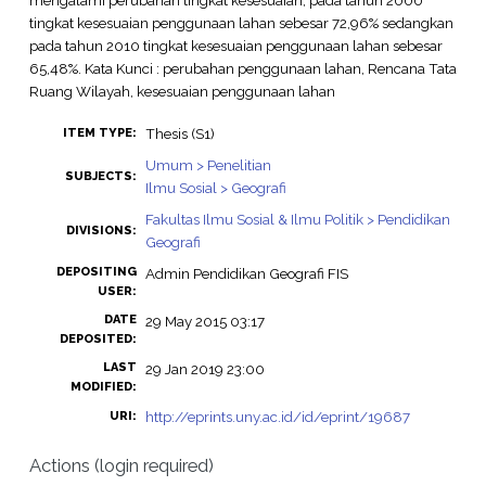
tingkat kesesuaian penggunaan lahan sebesar 72,96% sedangkan
pada tahun 2010 tingkat kesesuaian penggunaan lahan sebesar
65,48%. Kata Kunci : perubahan penggunaan lahan, Rencana Tata
Ruang Wilayah, kesesuaian penggunaan lahan
Thesis (S1)
ITEM TYPE:
Umum > Penelitian
SUBJECTS:
Ilmu Sosial > Geografi
Fakultas Ilmu Sosial & Ilmu Politik > Pendidikan
DIVISIONS:
Geografi
DEPOSITING
Admin Pendidikan Geografi FIS
USER:
DATE
29 May 2015 03:17
DEPOSITED:
LAST
29 Jan 2019 23:00
MODIFIED:
http://eprints.uny.ac.id/id/eprint/19687
URI:
Actions (login required)