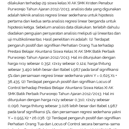
dilakukan terhadap 29 siswa kelas XI AK SMK Kristen Penabur
Purworejo Tahun Ajaran 2012/2013, analisis data yang digunakan
adalah teknik analisis regresi linear sederhana untuk hipotesis
pertama dan kedua serta analisis regresi linear berganda untuk
hipotesis ketiga. Sebelum analisis data dilakukan, terlebih dahulu
diadakan pengujian persyaratan analisis meliputi uji linearitas dan
uji multikolinearitas. Hasil penelitian ini adalah: (1) Terdapat
pengaruh positif dan signifikan Perhatian Orang Tua terhadap
Prestasi Belajar Akuntansi Siswa Kelas XI AK SMK Batik Perbaik
Purworejo Tahun Ajaran 2012/2013. Hal ini ditunjukan dengan
harga rx1y sebesar 0,352; r2x1y sebesar 0,124; harga thitung
sebesar 3,490 lebih besar dari ttabel 1,987 pada taraf signifikansi
5% dan persamaan regresi linear sederhana yakni Y = 0,625 X1 +
38,435. (2) Terdapat pengaruh positif dan signifikan Locus of
Control terhadap Prestasi Belajar Akuntansi Siswa Kelas XI AK
SMK Batik Perbaik Purworejo Tahun Ajaran 2012/2013. Hal ini
ditunjukan dengan harga rx2y sebesar 0,310; r2x2y sebesar
0,096; harga thitung sebesar 3,028 lebih besar dari ttabel 1,987
pada taraf signifikansi 5%, dan persamaan regresi sederhana yakni
Y = 0,955 X2 + 26,038. (3) Terdapat pengaruh positif dan signifikan
Perhatian Orang Tua dan Locus of Control secara bersama-sama