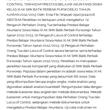
CONTROL TERHADAP PRESTASI BELAJAR AKUNTANSI SISWA
KELAS XI AK SMK BATIK PERBAIK PURWOREJO TAHUN
AJARAN 2012/2013 Oleh: Erisa Fitri Wijayati 09403244006
ABSTRAK Penelitian ini bertujuan untuk mengetahui: (1)
Pengaruh Perhatian Orang Tua terhadap Prestasi Belajar
Akuntansi Siswa Kelas XI AK SMK Batik Perbaik Purworejo Tahun
Ajaran 2012/2013, (2) Pengaruh Locus of Control terhadap
Prestasi Belajar Akuntansi Siswa Kelas XI AK SMK Batik Perbaik
Purworejo Tahun Ajaran 2012/2013, (3) Pengaruh Perhatian
Orang Tua dan Locus of Control secara bersama-sama terhadap
Prestasi Belajar Akuntansi Siswa Kelas XI AK SMK Batik Perbaik
Purworejo Tahun Ajaran 2012/2013. Penelitian ini merupakan
penelitian kausal komparatif yang dilakukan di SMK Batik Perbaik
Purworejo. Populasi dalam penelitian ini adalah siswa kelas XI AK
SMK Batik Perbaik Purworejo yang berjumlah 88 siswa. Data
yang dikumpulkan berupa angka-angka, maka analisis yang
digunakan adalah analisis kuantitatif. Pengumpulan data dengan
metode kuesioner atau angket dan metode dokumentasi. Metode
kuesioner untuk mengumpulkan data Perhatian Orang Tua dan
Locus of Control, sedangkan metode dokumentasi untuk
mengetahui Prestasi Belajar Akuntansi. Uji coba instrumen ini