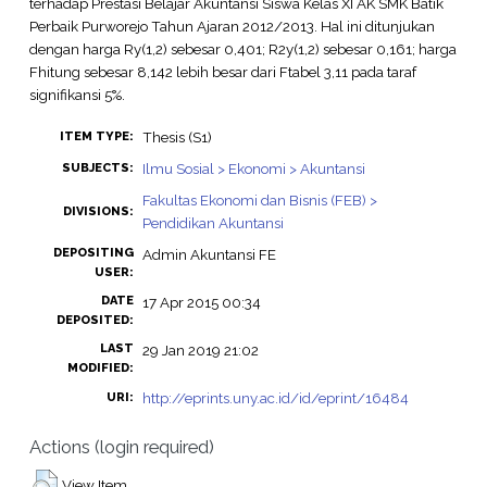
terhadap Prestasi Belajar Akuntansi Siswa Kelas XI AK SMK Batik
Perbaik Purworejo Tahun Ajaran 2012/2013. Hal ini ditunjukan
dengan harga Ry(1,2) sebesar 0,401; R2y(1,2) sebesar 0,161; harga
Fhitung sebesar 8,142 lebih besar dari Ftabel 3,11 pada taraf
signifikansi 5%.
Thesis (S1)
ITEM TYPE:
Ilmu Sosial > Ekonomi > Akuntansi
SUBJECTS:
Fakultas Ekonomi dan Bisnis (FEB) >
DIVISIONS:
Pendidikan Akuntansi
DEPOSITING
Admin Akuntansi FE
USER:
DATE
17 Apr 2015 00:34
DEPOSITED:
LAST
29 Jan 2019 21:02
MODIFIED:
http://eprints.uny.ac.id/id/eprint/16484
URI:
Actions (login required)
View Item