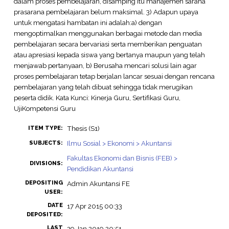
dalam proses pembelajaran, disamping itu manajemen sarana
prasarana pembelajaran belum maksimal. 3) Adapun upaya
untuk mengatasi hambatan ini adalah:a) dengan
mengoptimalkan menggunakan berbagai metode dan media
pembelajaran secara bervariasi serta memberikan penguatan
atau apresiasi kepada siswa yang bertanya maupun yang telah
menjawab pertanyaan, b) Berusaha mencari solusi lain agar
proses pembelajaran tetap berjalan lancar sesuai dengan rencana
pembelajaran yang telah dibuat sehingga tidak merugikan
peserta didik. Kata Kunci: Kinerja Guru, Sertifikasi Guru,
UjiKompetensi Guru
Thesis (S1)
ITEM TYPE:
Ilmu Sosial > Ekonomi > Akuntansi
SUBJECTS:
Fakultas Ekonomi dan Bisnis (FEB) >
DIVISIONS:
Pendidikan Akuntansi
DEPOSITING
Admin Akuntansi FE
USER:
DATE
17 Apr 2015 00:33
DEPOSITED:
LAST
29 Jan 2019 20:51