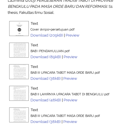
Lazmihfa
(2013)
PERGESERAN TRADISI TABOT DI PROVINSI
BENGKULU PADA MASA ORDE BARU DAN REFORMASI.
S1
thesis, Fakultas Ilmu Sosial.
Text
Cover skripsi+persetujuan.pdf
Download (209kB)
|
Preview
Text
BAB I PENDAHULUAN.pdf
Download (89kB)
|
Preview
Text
BAB III UPACARA TABOT MASA ORDE BARU.pdf
Download (38kB)
|
Preview
Text
BAB II LAHIRNYA UPACARA TABOT DI BENGKULU.pdf
Download (48kB)
|
Preview
Text
BAB III UPACARA TABOT MASA ORDE BARU.pdf
Download (38kB)
|
Preview