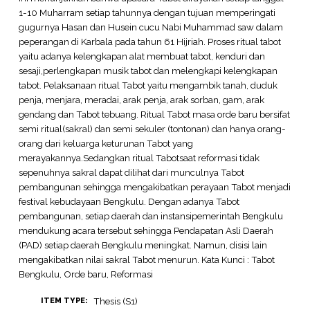
1-10 Muharram setiap tahunnya dengan tujuan memperingati
gugurnya Hasan dan Husein cucu Nabi Muhammad saw dalam
peperangan di Karbala pada tahun 61 Hijriah. Proses ritual tabot
yaitu adanya kelengkapan alat membuat tabot, kenduri dan
sesaji,perlengkapan musik tabot dan melengkapi kelengkapan
tabot. Pelaksanaan ritual Tabot yaitu mengambik tanah, duduk
penja, menjara, meradai, arak penja, arak sorban, gam, arak
gendang dan Tabot tebuang. Ritual Tabot masa orde baru bersifat
semi ritual(sakral) dan semi sekuler (tontonan) dan hanya orang-
orang dari keluarga keturunan Tabot yang
merayakannya.Sedangkan ritual Tabotsaat reformasi tidak
sepenuhnya sakral dapat dilihat dari munculnya Tabot
pembangunan sehingga mengakibatkan perayaan Tabot menjadi
festival kebudayaan Bengkulu. Dengan adanya Tabot
pembangunan, setiap daerah dan instansipemerintah Bengkulu
mendukung acara tersebut sehingga Pendapatan Asli Daerah
(PAD) setiap daerah Bengkulu meningkat. Namun, disisi lain
mengakibatkan nilai sakral Tabot menurun. Kata Kunci : Tabot
Bengkulu, Orde baru, Reformasi
Thesis (S1)
ITEM TYPE: