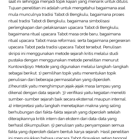
saat ini sehingga menjadi topik kajian yang menarik untuk ditulis.
Tujuan penelitian ini adalah untuk mengetahui bagaimana asal
mula munculnya tradisi Tabot di Bengkulu, bagaimana proses
ritual tradisi Tabot di Bengkulu, bagaimana simbolisasi
perlengkapan dan pelaksanaan upacara Tabot di Bengkulu,
bagaimana ritual upacara Tabot masa orde baru, bagaimana
ritual upacara Tabot masa reformasi, serta bagaimana pergeseran
upacara Tabot pada tradisi upacara Tabot tersebut. Penulisan
skripsi ini menggunakan metode sejarah kritis melalui studi
pustaka dengan menggunakan metode penelitian menurut
Kuntowidjoyo. Metode yang digunakan melalui langkah-langkah
sebagai berikut. 1) pemilihan topik yaitu menentukan topik
penulisan dari beberapa permasalahan yang diperoleh.
2)heuristik yaitu menghimpun jejak-jejak masa lampau yang
dikenal dengan data sejarah. 3) verifikasi yaitu kegiatan meneliti
sumber-sumber sejarah baik secara eksternal maupun internal.
4) interpretasi yaitu langkah menetapkan makna yang saling
berhubungan dari fakta-fakta sejarah yang diperoleh setelah
diterapkannya kritik intern dan ekstern dari data-data yang
berhasil dikumpulkan. 5) penulisan yaitu penyampaian semua
fakta yang diperoleh dalam bentuk karya sejarah. Hasil penelitian
ini menunjukkan bahwa upacara Tabot dirayakan setiap tanggal