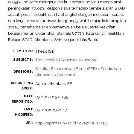
20,59%. Indikator mengerjakan kuis secara individu mengalami
peningkatan 76,02%. Respon siswa terhadap pembelajaran STAD
adalah positif, terbukti dari hasil angket dengan indikator interaksi
dan kerja sama antar siswa, tanggung jawab belajar, keterampilan
sosial, pemahaman dan kemampuan belajar, serta keaktifan
belajar menunjukkan skor rata-rata 87,72%. Kata kunci : Keaktifan
Belajar, STAD, Akuntansi, SMA Negeri 1 Jetis Bantul
Thesis (S1)
ITEM TYPE:
Ilmu Sosial > Ekonomi > Akuntansi
SUBJECTS:
Fakultas Ekonomi dan Bisnis (FEB) > Pendidikan
DIVISIONS:
Akuntansi > Akuntansi
DEPOSITING
Admin Akuntansi FE
USER:
DATE
29 Apr 2015 00:39
DEPOSITED:
LAST
29 Jan 2019 21:47
MODIFIED:
http://eprints.uny.ac.id/id/eprint/17693
URI: