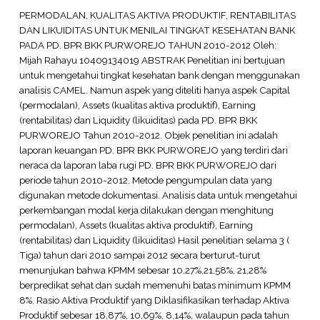
PERMODALAN, KUALITAS AKTIVA PRODUKTIF, RENTABILITAS
DAN LIKUIDITAS UNTUK MENILAI TINGKAT KESEHATAN BANK
PADA PD. BPR BKK PURWOREJO TAHUN 2010-2012 Oleh:
Mijah Rahayu 10409134019 ABSTRAK Penelitian ini bertujuan
untuk mengetahui tingkat kesehatan bank dengan menggunakan
analisis CAMEL. Namun aspek yang diteliti hanya aspek Capital
(permodalan), Assets (kualitas aktiva produktif), Earning
(rentabilitas) dan Liquidity (likuiditas) pada PD. BPR BKK
PURWOREJO Tahun 2010-2012. Objek penelitian ini adalah
laporan keuangan PD. BPR BKK PURWOREJO yang terdiri dari
neraca da laporan laba rugi PD. BPR BKK PURWOREJO dari
periode tahun 2010-2012. Metode pengumpulan data yang
digunakan metode dokumentasi. Analisis data untuk mengetahui
perkembangan modal kerja dilakukan dengan menghitung
permodalan), Assets (kualitas aktiva produktif), Earning
(rentabilitas) dan Liquidity (likuiditas) Hasil penelitian selama 3 (
Tiga) tahun dari 2010 sampai 2012 secara berturut-turut
menunjukan bahwa KPMM sebesar 10,27%,21,58%, 21,28%
berpredikat sehat dan sudah memenuhi batas minimum KPMM
8%. Rasio Aktiva Produktif yang Diklasifikasikan terhadap Aktiva
Produktif sebesar 18,87%, 10,69%, 8,14%, walaupun pada tahun