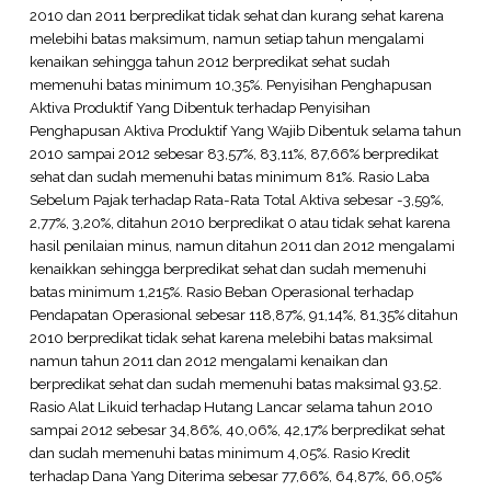
2010 dan 2011 berpredikat tidak sehat dan kurang sehat karena
melebihi batas maksimum, namun setiap tahun mengalami
kenaikan sehingga tahun 2012 berpredikat sehat sudah
memenuhi batas minimum 10,35%. Penyisihan Penghapusan
Aktiva Produktif Yang Dibentuk terhadap Penyisihan
Penghapusan Aktiva Produktif Yang Wajib Dibentuk selama tahun
2010 sampai 2012 sebesar 83,57%, 83,11%, 87,66% berpredikat
sehat dan sudah memenuhi batas minimum 81%. Rasio Laba
Sebelum Pajak terhadap Rata-Rata Total Aktiva sebesar -3,59%,
2,77%, 3,20%, ditahun 2010 berpredikat 0 atau tidak sehat karena
hasil penilaian minus, namun ditahun 2011 dan 2012 mengalami
kenaikkan sehingga berpredikat sehat dan sudah memenuhi
batas minimum 1,215%. Rasio Beban Operasional terhadap
Pendapatan Operasional sebesar 118,87%, 91,14%, 81,35% ditahun
2010 berpredikat tidak sehat karena melebihi batas maksimal
namun tahun 2011 dan 2012 mengalami kenaikan dan
berpredikat sehat dan sudah memenuhi batas maksimal 93,52.
Rasio Alat Likuid terhadap Hutang Lancar selama tahun 2010
sampai 2012 sebesar 34,86%, 40,06%, 42,17% berpredikat sehat
dan sudah memenuhi batas minimum 4,05%. Rasio Kredit
terhadap Dana Yang Diterima sebesar 77,66%, 64,87%, 66,05%