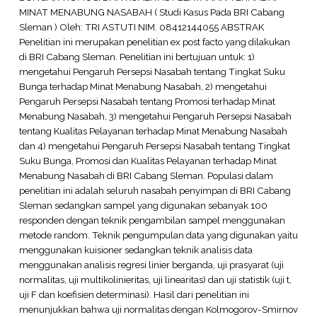
MINAT MENABUNG NASABAH ( Studi Kasus Pada BRI Cabang
Sleman ) Oleh: TRI ASTUTI NIM. 08412144055 ABSTRAK
Penelitian ini merupakan penelitian ex post facto yang dilakukan
di BRI Cabang Sleman. Penelitian ini bertujuan untuk: 1)
mengetahui Pengaruh Persepsi Nasabah tentang Tingkat Suku
Bunga terhadap Minat Menabung Nasabah, 2) mengetahui
Pengaruh Persepsi Nasabah tentang Promosi terhadap Minat
Menabung Nasabah, 3) mengetahui Pengaruh Persepsi Nasabah
tentang Kualitas Pelayanan terhadap Minat Menabung Nasabah
dan 4) mengetahui Pengaruh Persepsi Nasabah tentang Tingkat
Suku Bunga, Promosi dan Kualitas Pelayanan terhadap Minat
Menabung Nasabah di BRI Cabang Sleman. Populasi dalam
penelitian ini adalah seluruh nasabah penyimpan di BRI Cabang
Sleman sedangkan sampel yang digunakan sebanyak 100
responden dengan teknik pengambilan sampel menggunakan
metode random. Teknik pengumpulan data yang digunakan yaitu
menggunakan kuisioner sedangkan teknik analisis data
menggunakan analisis regresi linier berganda, uji prasyarat (uji
normalitas, uji multikolinieritas, uji linearitas) dan uji statistik (uji t,
uji F dan koefisien determinasi). Hasil dari penelitian ini
menunjukkan bahwa uji normalitas dengan Kolmogorov-Smirnov