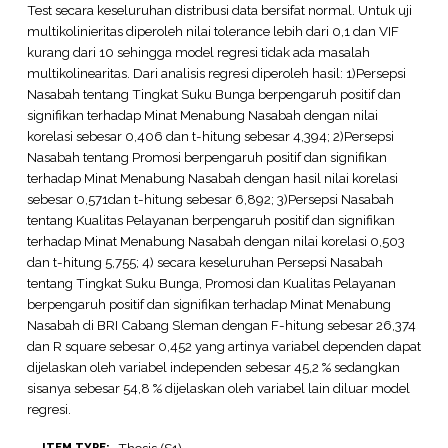
Test secara keseluruhan distribusi data bersifat normal. Untuk uji
multikolinieritas diperoleh nilai tolerance lebih dari 0,1 dan VIF
kurang dari 10 sehingga model regresi tidak ada masalah
multikolinearitas. Dari analisis regresi diperoleh hasil: 1)Persepsi
Nasabah tentang Tingkat Suku Bunga berpengaruh positif dan
signifikan terhadap Minat Menabung Nasabah dengan nilai
korelasi sebesar 0,406 dan t-hitung sebesar 4,394; 2)Persepsi
Nasabah tentang Promosi berpengaruh positif dan signifikan
terhadap Minat Menabung Nasabah dengan hasil nilai korelasi
sebesar 0,571dan t-hitung sebesar 6,892; 3)Persepsi Nasabah
tentang Kualitas Pelayanan berpengaruh positif dan signifikan
terhadap Minat Menabung Nasabah dengan nilai korelasi 0,503
dan t-hitung 5,755; 4) secara keseluruhan Persepsi Nasabah
tentang Tingkat Suku Bunga, Promosi dan Kualitas Pelayanan
berpengaruh positif dan signifikan terhadap Minat Menabung
Nasabah di BRI Cabang Sleman dengan F-hitung sebesar 26,374
dan R square sebesar 0,452 yang artinya variabel dependen dapat
dijelaskan oleh variabel independen sebesar 45,2 % sedangkan
sisanya sebesar 54,8 % dijelaskan oleh variabel lain diluar model
regresi.
ITEM TYPE: