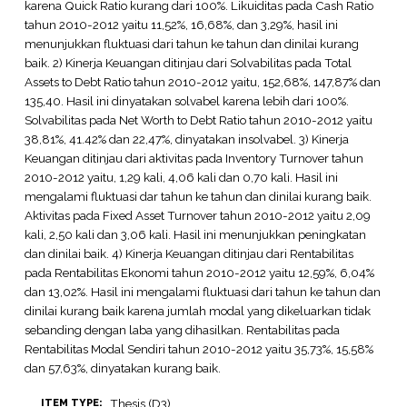
karena Quick Ratio kurang dari 100%. Likuiditas pada Cash Ratio
tahun 2010-2012 yaitu 11,52%, 16,68%, dan 3,29%, hasil ini
menunjukkan fluktuasi dari tahun ke tahun dan dinilai kurang
baik. 2) Kinerja Keuangan ditinjau dari Solvabilitas pada Total
Assets to Debt Ratio tahun 2010-2012 yaitu, 152,68%, 147,87% dan
135,40. Hasil ini dinyatakan solvabel karena lebih dari 100%.
Solvabilitas pada Net Worth to Debt Ratio tahun 2010-2012 yaitu
38,81%, 41.42% dan 22,47%, dinyatakan insolvabel. 3) Kinerja
Keuangan ditinjau dari aktivitas pada Inventory Turnover tahun
2010-2012 yaitu, 1,29 kali, 4,06 kali dan 0,70 kali. Hasil ini
mengalami fluktuasi dar tahun ke tahun dan dinilai kurang baik.
Aktivitas pada Fixed Asset Turnover tahun 2010-2012 yaitu 2,09
kali, 2,50 kali dan 3,06 kali. Hasil ini menunjukkan peningkatan
dan dinilai baik. 4) Kinerja Keuangan ditinjau dari Rentabilitas
pada Rentabilitas Ekonomi tahun 2010-2012 yaitu 12,59%, 6,04%
dan 13,02%. Hasil ini mengalami fluktuasi dari tahun ke tahun dan
dinilai kurang baik karena jumlah modal yang dikeluarkan tidak
sebanding dengan laba yang dihasilkan. Rentabilitas pada
Rentabilitas Modal Sendiri tahun 2010-2012 yaitu 35,73%, 15,58%
dan 57,63%, dinyatakan kurang baik.
Thesis (D3)
ITEM TYPE: