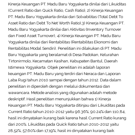
Kinerja Keuangan PT. Madu Baru Yogyakarta dinilai dari Likuiditas
(Current Ratio dan Quick Ratio, Cash Ratio), 2) Kinerja Keuangan
PT. Madu Baru Yogyakarta dinilai dari Solvabilitas (Total Debt To
Asset Ratio dan Debt To Net Worth Ratio),3) Kinerja Keuangan PT.
Madu Baru Yogyakarta dinilai dari Aktivitas (Inventory Turnover
dan Fixed Asset Turnover), 4) Kinerja Keuangan PT. Madu Baru
Yogyakarta dinilai dari Rentabilitas (Rentabilitas Ekonomi dan
Rentabilitas Modal Sendiri). Penelitian ini dilakukan di PT. Madu
Baru Yogyakarta yang beralamat di Desa Padokan, Kelurahan
Tirtonirmolo, Kecamatan Kasihan, Kabupaten Bantul, Daerah
Istimewa Yogyakarta. Objek penelitian ini adalah laporan
keuangan PT. Madu Baru yang terdiri dari Neraca dan Laporan
Laba Rugi tahun 2010 sampai dengan tahun 2012. Data dalam
penelitian in diperoleh dengan melalui dokumentasi dan
wawancara. Metode analisis yang digunakan adalah metode
deskriptif. Hasil penelitian menunjukkan bahwa 1) Kinerja
Keuangan PT. Madu Baru Yogyakarta ditinjau dari Likuiditas pada
Current Ratio tahun 2010-2012 yaitu 96.36%, 90.24% dan 110,84,
hasil ini dinyatakan kurang baik karena hasil Current Ratio kurang
dari 200%. Likuiditas pada Quick Ratio tahun 2010-2012 yaitu
28,52%, 57,60% dan 17,19%, hasil ini dinyatakan kurang baik