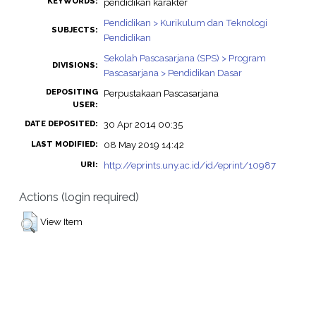
KEYWORDS:
pendidikan karakter
Pendidikan > Kurikulum dan Teknologi
SUBJECTS:
Pendidikan
Sekolah Pascasarjana (SPS) > Program
DIVISIONS:
Pascasarjana > Pendidikan Dasar
DEPOSITING
Perpustakaan Pascasarjana
USER:
30 Apr 2014 00:35
DATE DEPOSITED:
08 May 2019 14:42
LAST MODIFIED:
http://eprints.uny.ac.id/id/eprint/10987
URI:
Actions (login required)
View Item