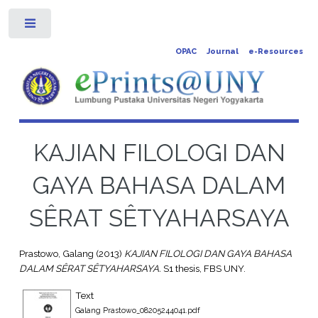
Toggle
OPAC
Journal
e-Resources
KAJIAN FILOLOGI DAN
GAYA BAHASA DALAM
SÊRAT SÊTYAHARSAYA
Prastowo, Galang
(2013)
KAJIAN FILOLOGI DAN GAYA BAHASA
DALAM SÊRAT SÊTYAHARSAYA.
S1 thesis, FBS UNY.
Text
Galang Prastowo_08205244041.pdf