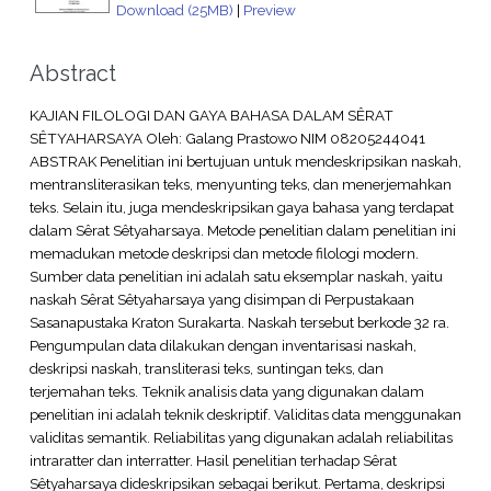
Download (25MB)
|
Preview
Abstract
KAJIAN FILOLOGI DAN GAYA BAHASA DALAM SÊRAT
SÊTYAHARSAYA Oleh: Galang Prastowo NIM 08205244041
ABSTRAK Penelitian ini bertujuan untuk mendeskripsikan naskah,
mentransliterasikan teks, menyunting teks, dan menerjemahkan
teks. Selain itu, juga mendeskripsikan gaya bahasa yang terdapat
dalam Sêrat Sêtyaharsaya. Metode penelitian dalam penelitian ini
memadukan metode deskripsi dan metode filologi modern.
Sumber data penelitian ini adalah satu eksemplar naskah, yaitu
naskah Sêrat Sêtyaharsaya yang disimpan di Perpustakaan
Sasanapustaka Kraton Surakarta. Naskah tersebut berkode 32 ra.
Pengumpulan data dilakukan dengan inventarisasi naskah,
deskripsi naskah, transliterasi teks, suntingan teks, dan
terjemahan teks. Teknik analisis data yang digunakan dalam
penelitian ini adalah teknik deskriptif. Validitas data menggunakan
validitas semantik. Reliabilitas yang digunakan adalah reliabilitas
intraratter dan interratter. Hasil penelitian terhadap Sêrat
Sêtyaharsaya dideskripsikan sebagai berikut. Pertama, deskripsi