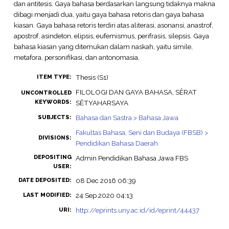
dan antitesis. Gaya bahasa berdasarkan langsung tidaknya makna
dibagi menjadi dua, yaitu gaya bahasa retoris dan gaya bahasa
kiasan. Gaya bahasa retoris terdiri atas aliterasi, asonansi, anastrof,
apostrof, asindeton, elipsis, eufemismus, perifrasis, silepsis. Gaya
bahasa kiasan yang ditemukan dalam naskah, yaitu simile,
metafora, personifikasi, dan antonomasia.
Thesis (S1)
ITEM TYPE:
FILOLOGI DAN GAYA BAHASA, SÊRAT
UNCONTROLLED
KEYWORDS:
SÊTYAHARSAYA
Bahasa dan Sastra > Bahasa Jawa
SUBJECTS:
Fakultas Bahasa, Seni dan Budaya (FBSB) >
DIVISIONS:
Pendidikan Bahasa Daerah
DEPOSITING
Admin Pendidikan Bahasa Jawa FBS
USER:
08 Dec 2016 06:39
DATE DEPOSITED:
24 Sep 2020 04:13
LAST MODIFIED:
http://eprints.uny.ac.id/id/eprint/44437
URI: