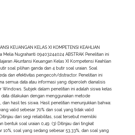
TANSI KEUANGAN KELAS XI KOMPETENSI KEAHLIAN
elia Nugrahanti 09403244024 ABSTRAK Penelitian ini
Pelajaran Akuntansi Keuangan Kelas XI Kompetensi Keahlian
ir soal pilihan ganda dan 4 butir soal uraian. Soal
beda dan efektivitas pengecoh/distractor. Penelitian ini
a semua data atau informasi yang diperoleh dianalisis
r Windows. Subjek dalam penelitian ini adalah siswa kelas
an data dilakukan dengan menggunakan metode
, dan hasil tes siswa. Hasil penelitian menunjukkan bahwa:
l yang valid sebesar 70% dan soal yang tidak valid
njau dari segi reliabilitas, soal tersebut memiliki
bentuk soal uraian 0,49. (3) Ditinjau dari tingkat
ar 10%, soal yang sedang sebesar 53,33%, dan soal yang