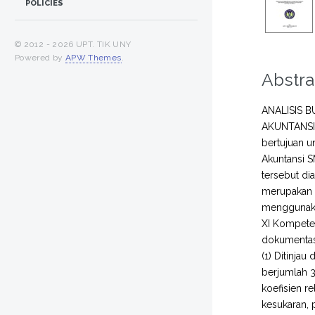
POLICIES
© 2012 -
2026 UPT. TIK UNY
Powered by
APW Themes
.
Abstra
ANALISIS 
AKUNTANSI 
bertujuan u
Akuntansi S
tersebut dia
merupakan p
menggunakan
XI Kompete
dokumentasi
(1) Ditinja
berjumlah 30
koefisien re
kesukaran, 