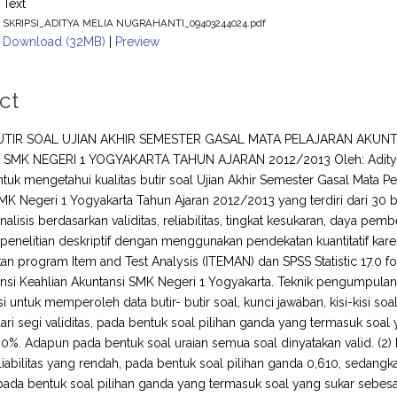
Text
SKRIPSI_ADITYA MELIA NUGRAHANTI_09403244024.pdf
Download (32MB)
|
Preview
ct
BUTIR SOAL UJIAN AKHIR SEMESTER GASAL MATA PELAJARAN AKUN
SMK NEGERI 1 YOGYAKARTA TAHUN AJARAN 2012/2013 Oleh: Aditya M
ntuk mengetahui kualitas butir soal Ujian Akhir Semester Gasal Mata 
MK Negeri 1 Yogyakarta Tahun Ajaran 2012/2013 yang terdiri dari 30 but
nalisis berdasarkan validitas, reliabilitas, tingkat kesukaran, daya pem
enelitian deskriptif dengan menggunakan pendekatan kuantitatif karen
 program Item and Test Analysis (ITEMAN) dan SPSS Statistic 17.0 fo
nsi Keahlian Akuntansi SMK Negeri 1 Yogyakarta. Teknik pengumpul
 untuk memperoleh data butir- butir soal, kunci jawaban, kisi-kisi soal
u dari segi validitas, pada bentuk soal pilihan ganda yang termasuk soa
%. Adapun pada bentuk soal uraian semua soal dinyatakan valid. (2) Diti
liabilitas yang rendah, pada bentuk soal pilihan ganda 0,610, sedangkan 
pada bentuk soal pilihan ganda yang termasuk soal yang sukar sebes