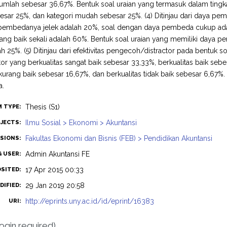
mlah sebesar 36,67%. Bentuk soal uraian yang termasuk dalam tingka
sar 25%, dan kategori mudah sebesar 25%. (4) Ditinjau dari daya pe
pembedanya jelek adalah 20%, soal dengan daya pembeda cukup ada
ng baik sekali adalah 60%. Bentuk soal uraian yang memiliki daya 
h 25%. (5) Ditinjau dari efektivitas pengecoh/distractor pada bentuk
ctor yang berkualitas sangat baik sebesar 33,33%, berkualitas baik seb
 kurang baik sebesar 16,67%, dan berkualitas tidak baik sebesar 6,67%.
a.
Thesis (S1)
M TYPE:
Ilmu Sosial > Ekonomi > Akuntansi
JECTS:
Fakultas Ekonomi dan Bisnis (FEB) > Pendidikan Akuntansi
ISIONS:
Admin Akuntansi FE
G USER:
17 Apr 2015 00:33
OSITED:
29 Jan 2019 20:58
DIFIED:
http://eprints.uny.ac.id/id/eprint/16383
URI:
login required)