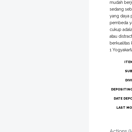
mudah berju
sedang sebe
yang daya 
pembeda ya
cukup adala
atau distra
berkualitas
1 Yogyakart
ITE
SUB
DIV
DEPOSITIN
DATE DEP
LAST MO
Actions (