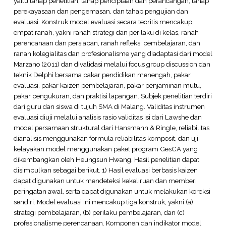
yaitu tahap penelitian, tahap penciptaan dan perancangan, tahap
perekayasaan dan pengemasan, dan tahap pengujian dan
evaluasi. Konstruk model evaluasi secara teoritis mencakup
empat ranah, yakni ranah strategi dan perilaku di kelas, ranah
perencanaan dan persiapan, ranah refleksi pembelajaran, dan
ranah kolegialitas dan profesionalisme yang diadaptasi dari model
Marzano (2011) dan divalidasi melalui focus group discussion dan
teknik Delphi bersama pakar pendidikan menengah, pakar
evaluasi, pakar kaizen pembelajaran, pakar penjaminan mutu,
pakar pengukuran, dan praktisi lapangan. Subjek penelitian terdiri
dari guru dan siswa di tujuh SMA di Malang. Validitas instrumen
evaluasi diuji melalui analisis rasio validitas isi dari Lawshe dan
model persamaan struktural dari Hansmann & Ringle, reliabilitas
dianalisis menggunakan formula reliabilitas komposit, dan uji
kelayakan model menggunakan paket program GesCA yang
dikembangkan oleh Heungsun Hwang. Hasil penelitian dapat
disimpulkan sebagai berikut. 1) Hasil evaluasi berbasis kaizen
dapat digunakan untuk mendeteksi kekeliruan dan memberi
peringatan awal, serta dapat digunakan untuk melakukan koreksi
sendiri. Model evaluasi ini mencakup tiga konstruk, yakni (a)
strategi pembelajaran, (b) perilaku pembelajaran, dan (c)
profesionalisme perencanaan. Komponen dan indikator model