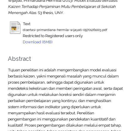
Wijayati, Primardiana Hermilia
(2013)
Model Evaluasi Berbasis
Kaizen Terhadap Penjaminan Mutu Pembelajaran di Sekolah
Menengah Atas.
S3 thesis, UNY.
Text
disertasi-primardiana-hermila-wijayati-09701261003.pdf
Restricted to Registered users only
Download (8MB)
Abstract
Tujuan penelitian ini adalah mengembangkan model evaluasi
berbasis kaizen, yakni mengenali masalah yang muncul dalam
proses pembelajaran, sehingga dapat digunakan untuk
mendeteksi kekeliruan dan memberi peringatan awal, serta dapat
digunakan untuk melakukan koreksi sendiri dalam menjamin
perbaikan pembelajaran yang kontinyu, dan menghasilkan
sistem informasi dan indikator yang diperlukan untuk
menyampaikan hasil evaluasi tersebut. Penelitian
pengembangan ini menggunakan pendekatan kuantitatif dan
kualitatif. Proses pengembangan dilakukan melalui empat tahap,