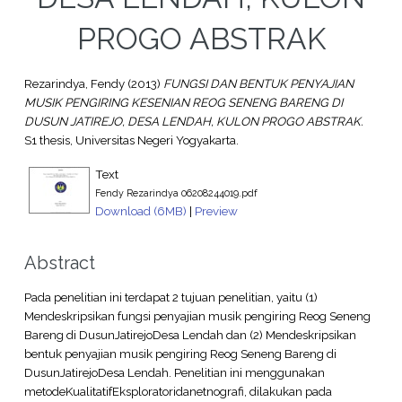
PROGO ABSTRAK
Rezarindya, Fendy
(2013)
FUNGSI DAN BENTUK PENYAJIAN
MUSIK PENGIRING KESENIAN REOG SENENG BARENG DI
DUSUN JATIREJO, DESA LENDAH, KULON PROGO ABSTRAK.
S1 thesis, Universitas Negeri Yogyakarta.
Text
Fendy Rezarindya 06208244019.pdf
Download (6MB)
|
Preview
Abstract
Pada penelitian ini terdapat 2 tujuan penelitian, yaitu (1)
Mendeskripsikan fungsi penyajian musik pengiring Reog Seneng
Bareng di DusunJatirejoDesa Lendah dan (2) Mendeskripsikan
bentuk penyajian musik pengiring Reog Seneng Bareng di
DusunJatirejoDesa Lendah. Penelitian ini menggunakan
metodeKualitatifEksploratoridanetnografi, dilakukan pada