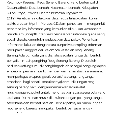
Kelompok Kesenian Reog Seneng Bareng, yang bertempat di
DusunJatirejo, Desa Lendah, Kecamatan Lendah, Kabupaten
Kulon Progo, Provinsi Daerah Istimewa Yogyakarta
(D.I.Y).Penelitian ini dilakukan dalam dua tahap dalam kurun
waktu 2 bulan (April – Mei 2013).Dalam penelitian ini mengambil
beberapa key informant yang kemudian dilakukan wawancara
mendalam (indepth interview) berdasarkan interview guide yang
sudah disediakanuntukmendapatkan data pokok. Penentuan
informan dilakukan dengan cara purposive sampling. Informan
merupakan anggota dari kelompok kesenian reog Seneng
Bareng.Ada pun data yang dianalisis adalah fungsi dan bentuk
penyajian musik pengiring Reog Seneng Bareng. Diperoleh
hasilbahwafungsi musik pengiringadalah sebagai pengungkapan
emosional pemain musik, memberikan irama, ilustrasi suasana,
mempertegas ekspresi gerak penari/ wayang, rangsangan
emosional bagi penari.Bentukpenyajianmusik iringan reog
seneng bareng yaitu denganmemainkansemua alat
musikdengan dipukul untuk menghasilkan suarasesuaipola yang
telahada. Permainan musik dilakukan dengan pola yang sangat
sederhana dan bersifat hafalan. Bentuk penyajian musik iringan
reog seneng bareng merupakan bentuk penyajian musik