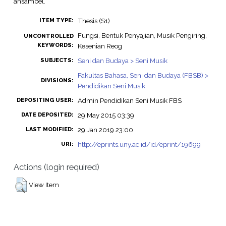
ansambel.
Thesis (S1)
ITEM TYPE:
Fungsi, Bentuk Penyajian, Musik Pengiring,
UNCONTROLLED
KEYWORDS:
Kesenian Reog
Seni dan Budaya > Seni Musik
SUBJECTS:
Fakultas Bahasa, Seni dan Budaya (FBSB) >
DIVISIONS:
Pendidikan Seni Musik
Admin Pendidikan Seni Musik FBS
DEPOSITING USER:
29 May 2015 03:39
DATE DEPOSITED:
29 Jan 2019 23:00
LAST MODIFIED:
http://eprints.uny.ac.id/id/eprint/19699
URI:
Actions (login required)
View Item