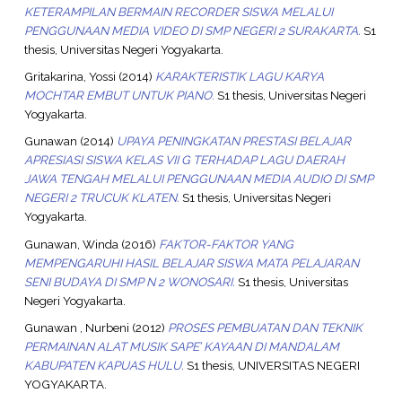
KETERAMPILAN BERMAIN RECORDER SISWA MELALUI
PENGGUNAAN MEDIA VIDEO DI SMP NEGERI 2 SURAKARTA.
S1
thesis, Universitas Negeri Yogyakarta.
Gritakarina, Yossi
(2014)
KARAKTERISTIK LAGU KARYA
MOCHTAR EMBUT UNTUK PIANO.
S1 thesis, Universitas Negeri
Yogyakarta.
Gunawan
(2014)
UPAYA PENINGKATAN PRESTASI BELAJAR
APRESIASI SISWA KELAS VII G TERHADAP LAGU DAERAH
JAWA TENGAH MELALUI PENGGUNAAN MEDIA AUDIO DI SMP
NEGERI 2 TRUCUK KLATEN.
S1 thesis, Universitas Negeri
Yogyakarta.
Gunawan, Winda
(2016)
FAKTOR-FAKTOR YANG
MEMPENGARUHI HASIL BELAJAR SISWA MATA PELAJARAN
SENI BUDAYA DI SMP N 2 WONOSARI.
S1 thesis, Universitas
Negeri Yogyakarta.
Gunawan , Nurbeni
(2012)
PROSES PEMBUATAN DAN TEKNIK
PERMAINAN ALAT MUSIK SAPE’ KAYAAN DI MANDALAM
KABUPATEN KAPUAS HULU.
S1 thesis, UNIVERSITAS NEGERI
YOGYAKARTA.