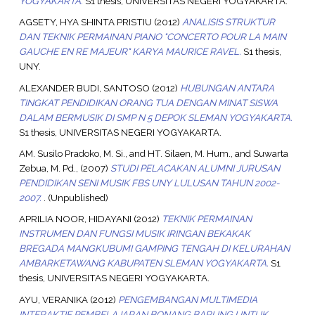
YOGYAKARTA.
S1 thesis, UNIVERSITAS NEGERI YOGYAKARTA.
AGSETY, HYA SHINTA PRISTIU
(2012)
ANALISIS STRUKTUR
DAN TEKNIK PERMAINAN PIANO "CONCERTO POUR LA MAIN
GAUCHE EN RE MAJEUR" KARYA MAURICE RAVEL.
S1 thesis,
UNY.
ALEXANDER BUDI, SANTOSO
(2012)
HUBUNGAN ANTARA
TINGKAT PENDIDIKAN ORANG TUA DENGAN MINAT SISWA
DALAM BERMUSIK DI SMP N 5 DEPOK SLEMAN YOGYAKARTA.
S1 thesis, UNIVERSITAS NEGERI YOGYAKARTA.
AM. Susilo Pradoko, M. Si.,
and
HT. Silaen, M. Hum.,
and
Suwarta
Zebua, M. Pd.,
(2007)
STUDI PELACAKAN ALUMNI JURUSAN
PENDIDIKAN SENI MUSIK FBS UNY LULUSAN TAHUN 2002-
2007.
. (Unpublished)
APRILIA NOOR, HIDAYANI
(2012)
TEKNIK PERMAINAN
INSTRUMEN DAN FUNGSI MUSIK IRINGAN BEKAKAK
BREGADA MANGKUBUMI GAMPING TENGAH DI KELURAHAN
AMBARKETAWANG KABUPATEN SLEMAN YOGYAKARTA.
S1
thesis, UNIVERSITAS NEGERI YOGYAKARTA.
AYU, VERANIKA
(2012)
PENGEMBANGAN MULTIMEDIA
INTERAKTIF PEMBELAJARAN BONANG BARUNG UNTUK