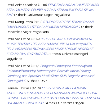
Dewi, Anita Oktariana
(2016)
PENGEMBANGAN GAME EDUKASI
SEBAGAI MEDIA PEMBELAJARAN SENI MUSIK PADA SISWA
SMP.
S1 thesis, Universitas Negeri Yogyakarta.
Dewi, Iwang Prana
(2012)
STUDI DESKRIPTIF TEKNIK DASAR
DAN FUNGSI FLUTE DALAM MUSIK KERONCONG.
S1 thesis,
Universitas Negeri Yogyakarta.
Dewi, Vivi Ervina
(2014)
PERSEPSI GURU PENDIDIKAN SENI
MUSIK TENTANG PELAKSANAAN KURIKULUM 2013 MATA
PELAJARAN SENI BUDAYA (SENI MUSIK) DI SMP NEGERI SE-
KOTAMADYA YOGYAKARTA.
S1 thesis, Universitas Negeri
Yogyakarta.
Dewi, Vivi Ervina
(2017)
Pengaruh Penerapan Pembelajaran
Kolaboratif terhadap Keterampilan Bermain Musik Rinding
Gumbeng dan Apresiasi Musik Siswa SMK Negeri 2 Wonosari
Gunungkidul.
S2 thesis, UNY.
Dianasa, Thomas
(2016)
EFEKTIVITAS PEMBELAJARAN
ANGKLUNG DENGAN MEDIA PENANDAAN WARNA (COLOUR
SIGNING) BAGI SISWA BERKEBUTUHAN KHUSUS DI SD NEGERI
BULAKAN 1 SUKOHARJO.
S1 thesis, Universitas Negeri