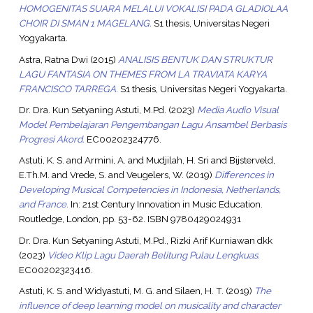
HOMOGENITAS SUARA MELALUI VOKALISI PADA GLADIOLAA
CHOIR DI SMAN 1 MAGELANG.
S1 thesis, Universitas Negeri
Yogyakarta.
Astra, Ratna Dwi
(2015)
ANALISIS BENTUK DAN STRUKTUR
LAGU FANTASIA ON THEMES FROM LA TRAVIATA KARYA
FRANCISCO TARREGA.
S1 thesis, Universitas Negeri Yogyakarta.
Dr. Dra. Kun Setyaning Astuti, M.Pd. (2023)
Media Audio Visual
Model Pembelajaran Pengembangan Lagu Ansambel Berbasis
Progresi Akord.
EC00202324776.
Astuti, K. S.
and
Armini, A.
and
Mudjilah, H. Sri
and
Bijsterveld,
E.Th.M.
and
Vrede, S.
and
Veugelers, W.
(2019)
Differences in
Developing Musical Competencies in Indonesia, Netherlands,
and France.
In: 21st Century Innovation in Music Education.
Routledge, London, pp. 53-62. ISBN 9780429024931
Dr. Dra. Kun Setyaning Astuti, M.Pd., Rizki Arif Kurniawan dkk
(2023)
Video Klip Lagu Daerah Belitung Pulau Lengkuas.
EC00202323416.
Astuti, K. S.
and
Widyastuti, M. G.
and
Silaen, H. T.
(2019)
The
influence of deep learning model on musicality and character