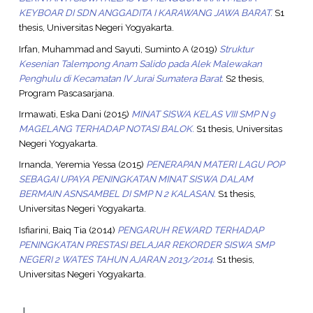
KEYBOAR DI SDN ANGGADITA I KARAWANG JAWA BARAT.
S1
thesis, Universitas Negeri Yogyakarta.
Irfan, Muhammad
and
Sayuti, Suminto A
(2019)
Struktur
Kesenian Talempong Anam Salido pada Alek Malewakan
Penghulu di Kecamatan IV Jurai Sumatera Barat.
S2 thesis,
Program Pascasarjana.
Irmawati, Eska Dani
(2015)
MINAT SISWA KELAS VIII SMP N 9
MAGELANG TERHADAP NOTASI BALOK.
S1 thesis, Universitas
Negeri Yogyakarta.
Irnanda, Yeremia Yessa
(2015)
PENERAPAN MATERI LAGU POP
SEBAGAI UPAYA PENINGKATAN MINAT SISWA DALAM
BERMAIN ASNSAMBEL DI SMP N 2 KALASAN.
S1 thesis,
Universitas Negeri Yogyakarta.
Isfiarini, Baiq Tia
(2014)
PENGARUH REWARD TERHADAP
PENINGKATAN PRESTASI BELAJAR REKORDER SISWA SMP
NEGERI 2 WATES TAHUN AJARAN 2013/2014.
S1 thesis,
Universitas Negeri Yogyakarta.
J