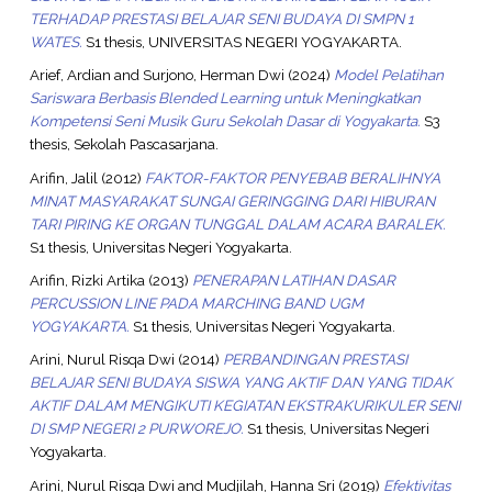
TERHADAP PRESTASI BELAJAR SENI BUDAYA DI SMPN 1
WATES.
S1 thesis, UNIVERSITAS NEGERI YOGYAKARTA.
Arief, Ardian
and
Surjono, Herman Dwi
(2024)
Model Pelatihan
Sariswara Berbasis Blended Learning untuk Meningkatkan
Kompetensi Seni Musik Guru Sekolah Dasar di Yogyakarta.
S3
thesis, Sekolah Pascasarjana.
Arifin, Jalil
(2012)
FAKTOR-FAKTOR PENYEBAB BERALIHNYA
MINAT MASYARAKAT SUNGAI GERINGGING DARI HIBURAN
TARI PIRING KE ORGAN TUNGGAL DALAM ACARA BARALEK.
S1 thesis, Universitas Negeri Yogyakarta.
Arifin, Rizki Artika
(2013)
PENERAPAN LATIHAN DASAR
PERCUSSION LINE PADA MARCHING BAND UGM
YOGYAKARTA.
S1 thesis, Universitas Negeri Yogyakarta.
Arini, Nurul Risqa Dwi
(2014)
PERBANDINGAN PRESTASI
BELAJAR SENI BUDAYA SISWA YANG AKTIF DAN YANG TIDAK
AKTIF DALAM MENGIKUTI KEGIATAN EKSTRAKURIKULER SENI
DI SMP NEGERI 2 PURWOREJO.
S1 thesis, Universitas Negeri
Yogyakarta.
Arini, Nurul Risqa Dwi
and
Mudjilah, Hanna Sri
(2019)
Efektivitas