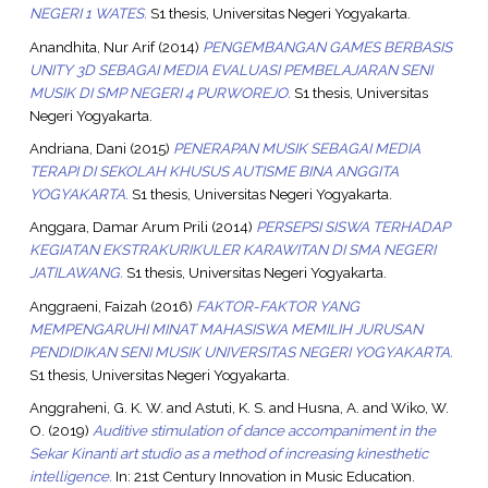
NEGERI 1 WATES.
S1 thesis, Universitas Negeri Yogyakarta.
Anandhita, Nur Arif
(2014)
PENGEMBANGAN GAMES BERBASIS
UNITY 3D SEBAGAI MEDIA EVALUASI PEMBELAJARAN SENI
MUSIK DI SMP NEGERI 4 PURWOREJO.
S1 thesis, Universitas
Negeri Yogyakarta.
Andriana, Dani
(2015)
PENERAPAN MUSIK SEBAGAI MEDIA
TERAPI DI SEKOLAH KHUSUS AUTISME BINA ANGGITA
YOGYAKARTA.
S1 thesis, Universitas Negeri Yogyakarta.
Anggara, Damar Arum Prili
(2014)
PERSEPSI SISWA TERHADAP
KEGIATAN EKSTRAKURIKULER KARAWITAN DI SMA NEGERI
JATILAWANG.
S1 thesis, Universitas Negeri Yogyakarta.
Anggraeni, Faizah
(2016)
FAKTOR-FAKTOR YANG
MEMPENGARUHI MINAT MAHASISWA MEMILIH JURUSAN
PENDIDIKAN SENI MUSIK UNIVERSITAS NEGERI YOGYAKARTA.
S1 thesis, Universitas Negeri Yogyakarta.
Anggraheni, G. K. W.
and
Astuti, K. S.
and
Husna, A.
and
Wiko, W.
O.
(2019)
Auditive stimulation of dance accompaniment in the
Sekar Kinanti art studio as a method of increasing kinesthetic
intelligence.
In: 21st Century Innovation in Music Education.