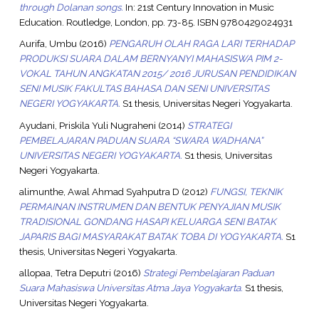
through Dolanan songs.
In: 21st Century Innovation in Music
Education. Routledge, London, pp. 73-85. ISBN 9780429024931
Aurifa, Umbu
(2016)
PENGARUH OLAH RAGA LARI TERHADAP
PRODUKSI SUARA DALAM BERNYANYI MAHASISWA PIM 2-
VOKAL TAHUN ANGKATAN 2015/ 2016 JURUSAN PENDIDIKAN
SENI MUSIK FAKULTAS BAHASA DAN SENI UNIVERSITAS
NEGERI YOGYAKARTA.
S1 thesis, Universitas Negeri Yogyakarta.
Ayudani, Priskila Yuli Nugraheni
(2014)
STRATEGI
PEMBELAJARAN PADUAN SUARA “SWARA WADHANA”
UNIVERSITAS NEGERI YOGYAKARTA.
S1 thesis, Universitas
Negeri Yogyakarta.
alimunthe, Awal Ahmad Syahputra D
(2012)
FUNGSI, TEKNIK
PERMAINAN INSTRUMEN DAN BENTUK PENYAJIAN MUSIK
TRADISIONAL GONDANG HASAPI KELUARGA SENI BATAK
JAPARIS BAGI MASYARAKAT BATAK TOBA DI YOGYAKARTA.
S1
thesis, Universitas Negeri Yogyakarta.
allopaa, Tetra Deputri
(2016)
Strategi Pembelajaran Paduan
Suara Mahasiswa Universitas Atma Jaya Yogyakarta.
S1 thesis,
Universitas Negeri Yogyakarta.