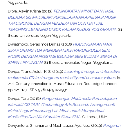
Yogyakarta.
Ditya, Aswin Krisna
(2013)
PENINGKATAN MINAT DAN HASIL
BELAJAR SISWA DALAM PEMBELAJARAN APRESIASI MUSIK
TRADISIONAL DENGAN PENDEKATAN CONTEXTUAL
TEACHING LEARNING DI SDK KALAM KUDUS YOGYAKARTA.
S1
thesis, Universitas Negeri Yogyakarta.
Dwiatmoko, Gerasimos Dimas
(2015)
HUBUNGAN ANTARA
SIKAP ORANG TUA MENGENAI EKSTRAKURIKULER SENI
MUSIK DENGAN PRESTASI BELAJAR SENI BUDAYA SISWA DI
SMPN 1 PIYUNGAN.
S1 thesis, Universitas Negeri Yogyakarta.
Dwipa, T.
and
Astuti, K. S.
(2019)
Learning through an interactive
multimedia CD to strengthen musicality and character values.
In:
21st Century Innovation in Music Education. Routledge, London,
pp. 121-127. ISBN 9780429024931
Dwipa, Tara
(2018)
Pengembangan Multimedia Pembelajaran
Interaktif CD TARA (Technology Arts Research Arrangement)
Materi Lagu Mensahang Lah Mirah untuk Memperkuat
Musikalitas Dan Nilai Karakter Siswa SMA.
S2 thesis, UNY.
Dwiyantoro, Ginanjar
and
Machfauzia, Ayu Niza
(2019)
Pengaruh