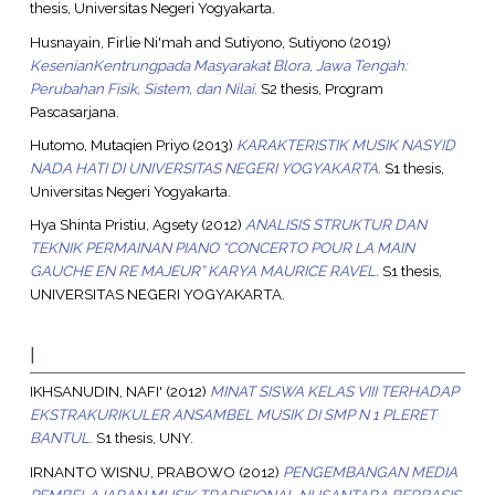
thesis, Universitas Negeri Yogyakarta.
Husnayain, Firlie Ni'mah
and
Sutiyono, Sutiyono
(2019)
KesenianKentrungpada Masyarakat Blora, Jawa Tengah:
Perubahan Fisik, Sistem, dan Nilai.
S2 thesis, Program
Pascasarjana.
Hutomo, Mutaqien Priyo
(2013)
KARAKTERISTIK MUSIK NASYID
NADA HATI DI UNIVERSITAS NEGERI YOGYAKARTA.
S1 thesis,
Universitas Negeri Yogyakarta.
Hya Shinta Pristiu, Agsety
(2012)
ANALISIS STRUKTUR DAN
TEKNIK PERMAINAN PIANO “CONCERTO POUR LA MAIN
GAUCHE EN RE MAJEUR” KARYA MAURICE RAVEL.
S1 thesis,
UNIVERSITAS NEGERI YOGYAKARTA.
I
IKHSANUDIN, NAFI'
(2012)
MINAT SISWA KELAS VIII TERHADAP
EKSTRAKURIKULER ANSAMBEL MUSIK DI SMP N 1 PLERET
BANTUL.
S1 thesis, UNY.
IRNANTO WISNU, PRABOWO
(2012)
PENGEMBANGAN MEDIA
PEMBELAJARAN MUSIK TRADISIONAL NUSANTARA BERBASIS