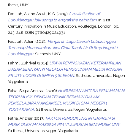
thesis, UNY.
Fadlilah, A.
and
Astuti, K. S.
(2019)
A revitalization of
Lubuklinggau folk songs to engraft the patriotism.
In: 21st
Century Innovation in Music Education. Routledge, London, pp.
243-248. ISBN 9780429024931
Fadlilah, Alfian
(2019)
Pengaruh Lagu Daerah Lubuklinggau
Terhadap Menanamkan Jiwa Cinta Tanah Air Di Smp Negeri 1
Lubuklinggau.
S2 thesis, UNY.
Fahmi, Zuhriyal
(2014)
UPAYA PENINGKATAN KETERAMPILAN
DASAR BERNYANYI MELALUI PENGGUNAAN MEDIA IRINGAN
FRUITY LOOPS DI SMP N 5 SLEMAN.
S1 thesis, Universitas Negeri
Yogyakarta.
Falwi, Setpa Annisaa
(2016)
HUBUNGAN ANTARA PEMAHAMAN
TEORI MUSIK DENGAN TEKNIK BERMAIN DALAM
PEMBELAJARAN ANSAMBEL MUSIK DI SMA NEGERI 1
YOGYAKARTA.
S1 thesis, Universitas Negeri Yogyakarta.
Fatria, Anzhar
(2013)
FAKTOR PENDUKUNG INTERPRETASI
MUSK OLEH MAHASISWA PIM VI JURUSAN SENI MUSIK UNY.
S1 thesis, Universitas Negeri Yogyakarta.