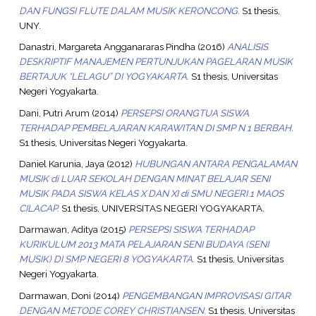
DAN FUNGSI FLUTE DALAM MUSIK KERONCONG.
S1 thesis,
UNY.
Danastri, Margareta Angganararas Pindha
(2016)
ANALISIS
DESKRIPTIF MANAJEMEN PERTUNJUKAN PAGELARAN MUSIK
BERTAJUK “LELAGU” DI YOGYAKARTA.
S1 thesis, Universitas
Negeri Yogyakarta.
Dani, Putri Arum
(2014)
PERSEPSI ORANGTUA SISWA
TERHADAP PEMBELAJARAN KARAWITAN DI SMP N 1 BERBAH.
S1 thesis, Universitas Negeri Yogyakarta.
Daniel Karunia, Jaya
(2012)
HUBUNGAN ANTARA PENGALAMAN
MUSIK di LUAR SEKOLAH DENGAN MINAT BELAJAR SENI
MUSIK PADA SISWA KELAS X DAN XI di SMU NEGERI 1 MAOS
CILACAP.
S1 thesis, UNIVERSITAS NEGERI YOGYAKARTA.
Darmawan, Aditya
(2015)
PERSEPSI SISWA TERHADAP
KURIKULUM 2013 MATA PELAJARAN SENI BUDAYA (SENI
MUSIK) DI SMP NEGERI 8 YOGYAKARTA.
S1 thesis, Universitas
Negeri Yogyakarta.
Darmawan, Doni
(2014)
PENGEMBANGAN IMPROVISASI GITAR
DENGAN METODE COREY CHRISTIANSEN.
S1 thesis, Universitas