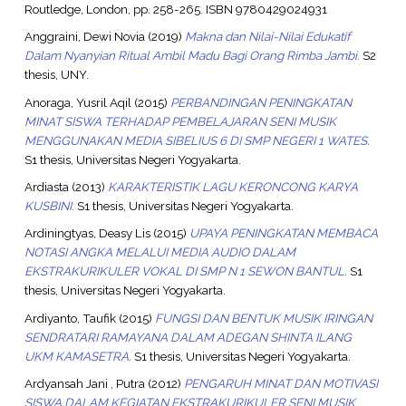
Routledge, London, pp. 258-265. ISBN 9780429024931
Anggraini, Dewi Novia
(2019)
Makna dan Nilai-Nilai Edukatif
Dalam Nyanyian Ritual Ambil Madu Bagi Orang Rimba Jambi.
S2
thesis, UNY.
Anoraga, Yusril Aqil
(2015)
PERBANDINGAN PENINGKATAN
MINAT SISWA TERHADAP PEMBELAJARAN SENI MUSIK
MENGGUNAKAN MEDIA SIBELIUS 6 DI SMP NEGERI 1 WATES.
S1 thesis, Universitas Negeri Yogyakarta.
Ardiasta
(2013)
KARAKTERISTIK LAGU KERONCONG KARYA
KUSBINI.
S1 thesis, Universitas Negeri Yogyakarta.
Ardiningtyas, Deasy Lis
(2015)
UPAYA PENINGKATAN MEMBACA
NOTASI ANGKA MELALUI MEDIA AUDIO DALAM
EKSTRAKURIKULER VOKAL DI SMP N 1 SEWON BANTUL.
S1
thesis, Universitas Negeri Yogyakarta.
Ardiyanto, Taufik
(2015)
FUNGSI DAN BENTUK MUSIK IRINGAN
SENDRATARI RAMAYANA DALAM ADEGAN SHINTA ILANG
UKM KAMASETRA.
S1 thesis, Universitas Negeri Yogyakarta.
Ardyansah Jani , Putra
(2012)
PENGARUH MINAT DAN MOTIVASI
SISWA DALAM KEGIATAN EKSTRAKURIKULER SENI MUSIK