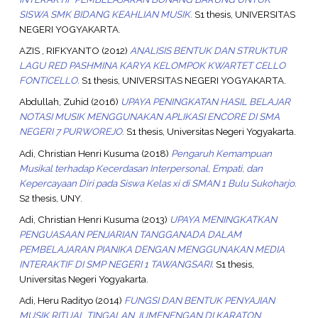
SISWA SMK BIDANG KEAHLIAN MUSIK.
S1 thesis, UNIVERSITAS
NEGERI YOGYAKARTA.
AZIS , RIFKYANTO
(2012)
ANALISIS BENTUK DAN STRUKTUR
LAGU RED PASHMINA KARYA KELOMPOK KWARTET CELLO
FONTICELLO.
S1 thesis, UNIVERSITAS NEGERI YOGYAKARTA.
Abdullah, Zuhid
(2016)
UPAYA PENINGKATAN HASIL BELAJAR
NOTASI MUSIK MENGGUNAKAN APLIKASI ENCORE DI SMA
NEGERI 7 PURWOREJO.
S1 thesis, Universitas Negeri Yogyakarta.
Adi, Christian Henri Kusuma
(2018)
Pengaruh Kemampuan
Musikal terhadap Kecerdasan Interpersonal, Empati, dan
Kepercayaan Diri pada Siswa Kelas xi di SMAN 1 Bulu Sukoharjo.
S2 thesis, UNY.
Adi, Christian Henri Kusuma
(2013)
UPAYA MENINGKATKAN
PENGUASAAN PENJARIAN TANGGANADA DALAM
PEMBELAJARAN PIANIKA DENGAN MENGGUNAKAN MEDIA
INTERAKTIF DI SMP NEGERI 1 TAWANGSARI.
S1 thesis,
Universitas Negeri Yogyakarta.
Adi, Heru Radityo
(2014)
FUNGSI DAN BENTUK PENYAJIAN
MUSIK RITUAL TINGALAN JUMENENGAN DI KARATON