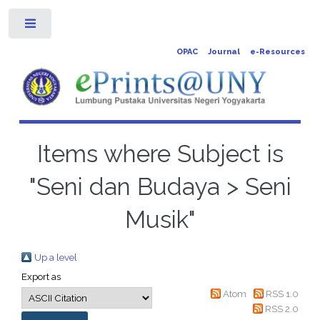
Toggle
OPAC
Journal
e-Resources
Items where Subject is
"Seni dan Budaya > Seni
Musik"
Up a level
Export as
Atom
RSS 1.0
RSS 2.0