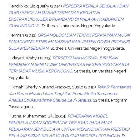
Hendrixko, Sidiq Jefry
(2014)
PERSEPSI KEPALA SEKOLAH DAN
GURU SEKOLAH DASAR TERHADAP KEGIATAN
EKSTRAKURIKULER DRUMBAND DI WILAYAH KABUPATEN
GUNUNGKIDUL.
S1 thesis, Universitas Negeri Yogyakarta.
Herman
(2012)
ORGANOLOGI DAN TEKNIK PERMAINAN MUSIK
PAKACAPING ETNIS MAKASSAR KABUPATEN GOWA PROPINSI
SULAWESI SELATAN.
S1 thesis, Universitas Negeri Yogyakarta.
Hidayati, Wahyu
(2013)
PERSEPSI MAHASISWA JURUSAN
PENDIDIKAN SENI MUSIK UNIVERSITAS NEGERI YOGYAKARTA
TERHADAP MUSIK KERONCONG.
S1 thesis, Universitas Negeri
Yogyakarta.
Hikmah, Sherly Nur
and
Pradoko, Susilo
(2019)
Teknik Permainan
dan Peran Musik dalam Tingkilan Penta Etnika Samarinda:
Analisis Strukturalisme Claude Levi-Strauss.
S2 thesis, Program
Pascasarjana.
Hudha, Muhammad Bill
(2014)
PENERAPAN MODEL
PEMBELAJARAN KOOPERATIF TIPE STAD PADA MATA
PELAJARAN SENI BUDAYA UNTUK MENINGKATKAN PRESTASI
BELAJAR SISWA KELAS VII B DI SMP NEGERI 1 PIYUNGAN.
S1