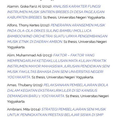
Alamin, Giska Fariz Al
(2012)
ANALISIS KARAKTER FUNGSI
INSTRUMEN MUSIK SINTREN BREBES DI DESA PAGEJUGAN
KABUPATEN BREBES.
S1 thesis, Universitas Negeri Yogyakarta.
Alfons, Thony Kertes
(2012)
PENERAPAN ARANSEMEN MUSIK
PADA OLA-OLA ORKES SULING BAMBU (MOLLUCA
BAMBOOWIND ORCHETRA) SUATU UPAYA PENGEMBANGAN
MUSIK ETNIK DI DAERAH AMBON.
S1 thesis, Universitas Negeri
Yogyakarta.
Alim, Muhammad Adi
(2013)
FAKTOR – FAKTOR YANG
MEMPENGARUHI KETIDAKLULUSAN MATA KULIAH PRAKTIK
INSTRUMEN MAYOR MAHASISWA JURUSAN PENDIDIKAN SENI
MUSIK FAKULTAS BAHASA DAN SENI UNVERSITAS NEGERI
YOGYAKARTA.
S1 thesis, Universitas Negeri Yogyakarta.
Amas, Thubany
(2015)
PELAKSANAAN PEMBELAJARAN BIOLA
DALAM KEGIATAN EKSTRAKURIKULER DI SD KANISIUS
DEMANGAN BARU 1 YOGYAKARTA.
S1 thesis, Universitas Negeri
Yogyakarta.
Ambriani, Mita
(2014)
STRATEGI PEMBELAJARAN SENI MUSIK
UNTUK PENINGKATKAN PRESTASI BELAJAR SISWA DI SMP