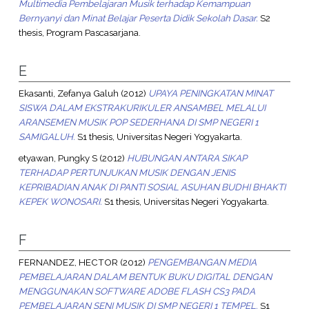
Multimedia Pembelajaran Musik terhadap Kemampuan
Bernyanyi dan Minat Belajar Peserta Didik Sekolah Dasar.
S2
thesis, Program Pascasarjana.
E
Ekasanti, Zefanya Galuh
(2012)
UPAYA PENINGKATAN MINAT
SISWA DALAM EKSTRAKURIKULER ANSAMBEL MELALUI
ARANSEMEN MUSIK POP SEDERHANA DI SMP NEGERI 1
SAMIGALUH.
S1 thesis, Universitas Negeri Yogyakarta.
etyawan, Pungky S
(2012)
HUBUNGAN ANTARA SIKAP
TERHADAP PERTUNJUKAN MUSIK DENGAN JENIS
KEPRIBADIAN ANAK DI PANTI SOSIAL ASUHAN BUDHI BHAKTI
KEPEK WONOSARI.
S1 thesis, Universitas Negeri Yogyakarta.
F
FERNANDEZ, HECTOR
(2012)
PENGEMBANGAN MEDIA
PEMBELAJARAN DALAM BENTUK BUKU DIGITAL DENGAN
MENGGUNAKAN SOFTWARE ADOBE FLASH CS3 PADA
PEMBELAJARAN SENI MUSIK DI SMP NEGERI 1 TEMPEL.
S1