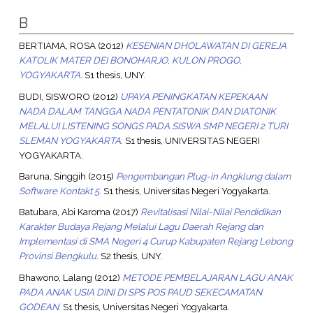
B
BERTIAMA, ROSA
(2012)
KESENIAN DHOLAWATAN DI GEREJA
KATOLIK MATER DEI BONOHARJO, KULON PROGO,
YOGYAKARTA.
S1 thesis, UNY.
BUDI, SISWORO
(2012)
UPAYA PENINGKATAN KEPEKAAN
NADA DALAM TANGGA NADA PENTATONIK DAN DIATONIK
MELALUI LISTENING SONGS PADA SISWA SMP NEGERI 2 TURI
SLEMAN YOGYAKARTA.
S1 thesis, UNIVERSITAS NEGERI
YOGYAKARTA.
Baruna, Singgih
(2015)
Pengembangan Plug-in Angklung dalam
Software Kontakt 5.
S1 thesis, Universitas Negeri Yogyakarta.
Batubara, Abi Karoma
(2017)
Revitalisasi Nilai-Nilai Pendidikan
Karakter Budaya Rejang Melalui Lagu Daerah Rejang dan
Implementasi di SMA Negeri 4 Curup Kabupaten Rejang Lebong
Provinsi Bengkulu.
S2 thesis, UNY.
Bhawono, Lalang
(2012)
METODE PEMBELAJARAN LAGU ANAK
PADA ANAK USIA DINI DI SPS POS PAUD SEKECAMATAN
GODEAN.
S1 thesis, Universitas Negeri Yogyakarta.