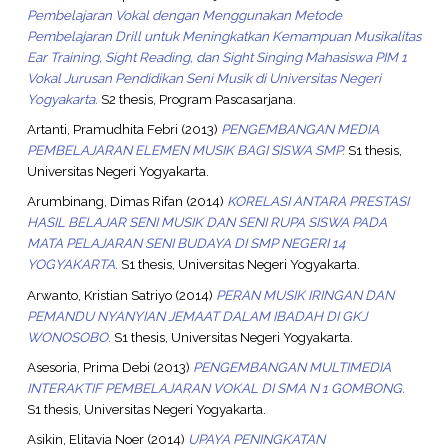
Pembelajaran Vokal dengan Menggunakan Metode
Pembelajaran Drill untuk Meningkatkan Kemampuan Musikalitas
Ear Training, Sight Reading, dan Sight Singing Mahasiswa PIM 1
Vokal Jurusan Pendidikan Seni Musik di Universitas Negeri
Yogyakarta.
S2 thesis, Program Pascasarjana.
Artanti, Pramudhita Febri
(2013)
PENGEMBANGAN MEDIA
PEMBELAJARAN ELEMEN MUSIK BAGI SISWA SMP.
S1 thesis,
Universitas Negeri Yogyakarta.
Arumbinang, Dimas Rifan
(2014)
KORELASI ANTARA PRESTASI
HASIL BELAJAR SENI MUSIK DAN SENI RUPA SISWA PADA
MATA PELAJARAN SENI BUDAYA DI SMP NEGERI 14
YOGYAKARTA.
S1 thesis, Universitas Negeri Yogyakarta.
Arwanto, Kristian Satriyo
(2014)
PERAN MUSIK IRINGAN DAN
PEMANDU NYANYIAN JEMAAT DALAM IBADAH DI GKJ
WONOSOBO.
S1 thesis, Universitas Negeri Yogyakarta.
Asesoria, Prima Debi
(2013)
PENGEMBANGAN MULTIMEDIA
INTERAKTIF PEMBELAJARAN VOKAL DI SMA N 1 GOMBONG.
S1 thesis, Universitas Negeri Yogyakarta.
Asikin, Elitavia Noer
(2014)
UPAYA PENINGKATAN