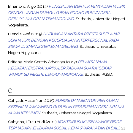
Binantoro, Argo
(2014)
FUNGSI DAN BENTUK PENYAJIAN MUSIK
CENGKLUNGAN DI PAGUYUBAN PODHO RUKUN DESA
GEBLOG KALORAN TEMANGGUNG.
S1 thesis, Universitas Negeri
Yogyakarta.
Blendis, Anfi
(2015)
HUBUNGAN ANTARA PRESTASI BELAJAR
SENI MUSIK DENGAN KECERDASAN INTERPERSONAL PADA
SISWA DI SMP NEGERI 10 MAGELANG.
S1 thesis, Universitas
Negeri Yogyakarta.
Brittany, Maria Goretty Adventya
(2017)
PELAKSANAAN
KEGIATAN EKSTRAKURIKULER PADUAN SUARA “SEKAR
WANGI” SD NEGERI LEMPUYANGWANGI.
S1 thesis, PGSD.
C
Cahyadi, Hasbi Nur
(2015)
FUNGSI DAN BENTUK PENYAJIAN
KESENIAN JAMJANENG DI DUSUN PEDURENAN DESA KRAKAL
ALIAN KEBUMEN.
S1 thesis, Universitas Negeri Yogyakarta.
Cahyana, I Putu Yudi
(2012)
KONTRIBUSI MUSIK NANOE BIROE
TERHADAP KEHIDUPAN SOSIAL KEMASYARAKATAN DI BALI.
S1