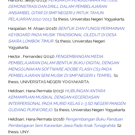
Hartono, Setiyo
(2013)
PENGARUH PENGGUNAAN METODE
DEMONSTRASI DAN DRILL DALAM PEMBELAJARAN
ANSAMBEL GITAR DI SMP NEGERI 2 PATUK TAHUN
PELAJARAN 2012/2013.
S1 thesis, Universitas Negeri Yogyakarta.
Haspalian, M. Ahsan
(2016)
BENTUK DAN FUNGSI PERMAINAN
KEYBOARD PADA MUSIK TRADISIONAL CILEDUT DI DESA
SAKRA LOMBOK TIMUR.
S1 thesis, Universitas Negeri
Yogyakarta.
Hector , Fernandez
(2012)
PENGEMBANGAN MEDIA
PEMBELAJARAN DALAM BENTUK BUKU DIGITAL DENGAN
MENGGUNAKAN SOFTWARE ADOBE FLASH CS3 PADA
PEMBELAJARAN SENI MUSIK DI SMP NEGERI 1 TEMPEL.
S1
thesis, UNIVERSITAS NEGERI YOGYAKARTA.
Heldisari, Hana Permata
(2013)
HUBUNGAN ANTARA
KEMAMPUAN MUSIKAL DENGAN KECERDASAN
INTERPERSONAL PADA MURID KELAS 1-3 SD NEGERI PANGEN
GUDANG PURWOREJO.
S1 thesis, Universitas Negeri Yogyakarta.
Heldisari, Hana Permata
(2018)
Pengembangan Buku Panduan
Pembelajaran Seni Karawitan Jawa Pada Anak Tunagrahita.
S2
thesis, UNY.