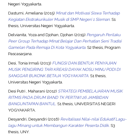
Negeri Yogyakarta.
Dastumi, Ameliana
(2015)
Minat dan Motivasi Siswa Terhadap
Kegiatan Ekstrakurikuler Musik di SMP Negeri 1 Sleman.
S1
thesis, Universitas Negeri Yogyakarta.
Delvianita, Yoza
and
Djohan, Djohan
(2019)
Pengaruh Perilaku
Peer Group Terhadap Minat Belajar Dan Perhatian Seni Tradisi
Gamelan Pada Remaja Di Kota Yogyakarta.
S2 thesis, Program
Pascasarjana.
Desi, Tonia Irmali
(2013)
FUNGSI DAN BENTUK PENYAJIAN
MUSIK PENGIRING TARI KREASI DAYAK NOSU MINU PODI DI
SANGGAR BUKONK BETAJA YOGYAKARTA.
S1 thesis,
Universitas Negeri Yogyakarta.
Desi Putri , Maharani
(2012)
STRATEGI PEMBELAJARAN MUSIK
RITMIS PADA DRUM BAND TK PERTIWI 26 JAMBIDAN
BANGUNTAPAN BANTUL.
S1 thesis, UNIVERSITAS NEGERI
YOGYAKARTA.
Desyandri, Desyandri
(2016)
Revitalisasi Nilai-nilai Edukatif Lagu-
lagu Minang untuk Membangun Karakter Peserta Didik.
S3
thesis, UNY.