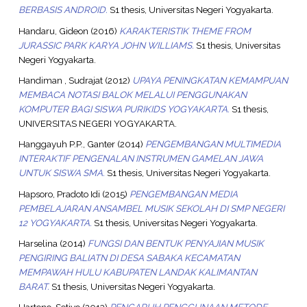
BERBASIS ANDROID.
S1 thesis, Universitas Negeri Yogyakarta.
Handaru, Gideon
(2016)
KARAKTERISTIK THEME FROM
JURASSIC PARK KARYA JOHN WILLIAMS.
S1 thesis, Universitas
Negeri Yogyakarta.
Handiman , Sudrajat
(2012)
UPAYA PENINGKATAN KEMAMPUAN
MEMBACA NOTASI BALOK MELALUI PENGGUNAKAN
KOMPUTER BAGI SISWA PURIKIDS YOGYAKARTA.
S1 thesis,
UNIVERSITAS NEGERI YOGYAKARTA.
Hanggayuh P.P., Ganter
(2014)
PENGEMBANGAN MULTIMEDIA
INTERAKTIF PENGENALAN INSTRUMEN GAMELAN JAWA
UNTUK SISWA SMA.
S1 thesis, Universitas Negeri Yogyakarta.
Hapsoro, Pradoto Idi
(2015)
PENGEMBANGAN MEDIA
PEMBELAJARAN ANSAMBEL MUSIK SEKOLAH DI SMP NEGERI
12 YOGYAKARTA.
S1 thesis, Universitas Negeri Yogyakarta.
Harselina
(2014)
FUNGSI DAN BENTUK PENYAJIAN MUSIK
PENGIRING BALIATN DI DESA SABAKA KECAMATAN
MEMPAWAH HULU KABUPATEN LANDAK KALIMANTAN
BARAT.
S1 thesis, Universitas Negeri Yogyakarta.