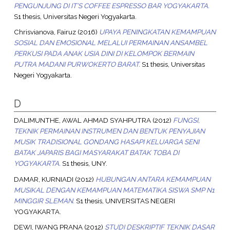
PENGUNJUNG DI IT’S COFFEE ESPRESSO BAR YOGYAKARTA.
S1 thesis, Universitas Negeri Yogyakarta.
Chrisvianova, Fairuz
(2016)
UPAYA PENINGKATAN KEMAMPUAN
SOSIAL DAN EMOSIONAL MELALUI PERMAINAN ANSAMBEL
PERKUSI PADA ANAK USIA DINI DI KELOMPOK BERMAIN
PUTRA MADANI PURWOKERTO BARAT.
S1 thesis, Universitas
Negeri Yogyakarta.
D
DALIMUNTHE, AWAL AHMAD SYAHPUTRA
(2012)
FUNGSI,
TEKNIK PERMAINAN INSTRUMEN DAN BENTUK PENYAJIAN
MUSIK TRADISIONAL GONDANG HASAPI KELUARGA SENI
BATAK JAPARIS BAGI MASYARAKAT BATAK TOBA DI
YOGYAKARTA.
S1 thesis, UNY.
DAMAR, KURNIADI
(2012)
HUBUNGAN ANTARA KEMAMPUAN
MUSIKAL DENGAN KEMAMPUAN MATEMATIKA SISWA SMP N1
MINGGIR SLEMAN.
S1 thesis, UNIVERSITAS NEGERI
YOGYAKARTA.
DEWI, IWANG PRANA
(2012)
STUDI DESKRIPTIF TEKNIK DASAR