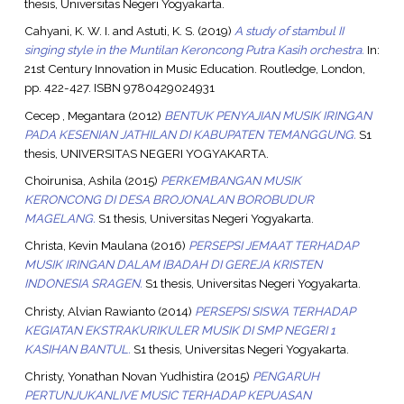
thesis, Universitas Negeri Yogyakarta.
Cahyani, K. W. I.
and
Astuti, K. S.
(2019)
A study of stambul II
singing style in the Muntilan Keroncong Putra Kasih orchestra.
In:
21st Century Innovation in Music Education. Routledge, London,
pp. 422-427. ISBN 9780429024931
Cecep , Megantara
(2012)
BENTUK PENYAJIAN MUSIK IRINGAN
PADA KESENIAN JATHILAN DI KABUPATEN TEMANGGUNG.
S1
thesis, UNIVERSITAS NEGERI YOGYAKARTA.
Choirunisa, Ashila
(2015)
PERKEMBANGAN MUSIK
KERONCONG DI DESA BROJONALAN BOROBUDUR
MAGELANG.
S1 thesis, Universitas Negeri Yogyakarta.
Christa, Kevin Maulana
(2016)
PERSEPSI JEMAAT TERHADAP
MUSIK IRINGAN DALAM IBADAH DI GEREJA KRISTEN
INDONESIA SRAGEN.
S1 thesis, Universitas Negeri Yogyakarta.
Christy, Alvian Rawianto
(2014)
PERSEPSI SISWA TERHADAP
KEGIATAN EKSTRAKURIKULER MUSIK DI SMP NEGERI 1
KASIHAN BANTUL.
S1 thesis, Universitas Negeri Yogyakarta.
Christy, Yonathan Novan Yudhistira
(2015)
PENGARUH
PERTUNJUKANLIVE MUSIC TERHADAP KEPUASAN