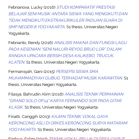
Febrianova, Lucky
(2016)
STUDI KOMPARATIF PRESTASI
BELAJAR SENI MUSIK ANTARA SISWA YANG MENGIKUTI DAN
TIDAK MENGIKUTI EKSTRAKURIKULER PADUAN SUARA DI
SMP NEGERI 8 YOGYAKARTA.
S1 thesis, Universitas Negeri
Yogyakarta.
Febrianto, Rendy
(2016)
ANALISIS MAKNA DAN FUNGSI LAGU
PADA KESENIAN “SENI NALURI REYOG BRIJO LOR” DALAM
RANGKA UPACARA BERSIH DESA KALIKEBO, TRUCUK,
KLATEN.
S1 thesis, Universitas Negeri Yogyakarta.
Fermansyah, Gani
(2015)
PERSEPSI SISWA SMA
MUHAMMADIYAH GUBUG TERHADAP MUSIK KARAWITAN.
S1
thesis, Universitas Negeri Yogyakarta.
Filasya, Bahrudin Alim
(2016)
ANALISIS TEKNIK PERMAINAN
“GRAND SOLO OP.14” KARYA FERNANDO SOR PADA GITAR
KLASIK.
S1 thesis, Universitas Negeri Yogyakarta.
Finalti, Canggih
(2013)
KAJIAN TEKNIK VOKAL GAYA
KERONCONG ASLI DI ORKES KERONCONG SURYA MATARAM
YOGYAKARTA.
S1 thesis, Universitas Negeri Yogyakarta.
Firdaus, Salim
(2013)
TEKNIK VOKAL BELUK DI DESA CIAPUS