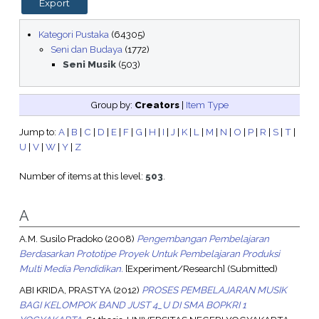
Kategori Pustaka
(64305)
Seni dan Budaya
(1772)
Seni Musik
(503)
Group by:
Creators
|
Item Type
Jump to:
A
|
B
|
C
|
D
|
E
|
F
|
G
|
H
|
I
|
J
|
K
|
L
|
M
|
N
|
O
|
P
|
R
|
S
|
T
|
U
|
V
|
W
|
Y
|
Z
Number of items at this level:
503
.
A
A.M. Susilo Pradoko
(2008)
Pengembangan Pembelajaran
Berdasarkan Prototipe Proyek Untuk Pembelajaran Produksi
Multi Media Pendidikan.
[Experiment/Research] (Submitted)
ABI KRIDA, PRASTYA
(2012)
PROSES PEMBELAJARAN MUSIK
BAGI KELOMPOK BAND JUST 4_U DI SMA BOPKRI 1