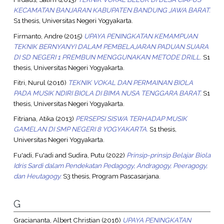
KECAMATAN BANJARAN KABUPATEN BANDUNG JAWA BARAT.
S1 thesis, Universitas Negeri Yogyakarta.
Firmanto, Andre
(2015)
UPAYA PENINGKATAN KEMAMPUAN
TEKNIK BERNYANYI DALAM PEMBELAJARAN PADUAN SUARA
DI SD NEGERI 1 PREMBUN MENGGUNAKAN METODE DRILL.
S1
thesis, Universitas Negeri Yogyakarta.
Fitri, Nurul
(2016)
TEKNIK VOKAL DAN PERMAINAN BIOLA
PADA MUSIK NDIRI BIOLA DI BIMA NUSA TENGGARA BARAT.
S1
thesis, Universitas Negeri Yogyakarta.
Fitriana, Atika
(2013)
PERSEPSI SISWA TERHADAP MUSIK
GAMELAN DI SMP NEGERI 8 YOGYAKARTA.
S1 thesis,
Universitas Negeri Yogyakarta.
Fu'adi, Fu'adi
and
Sudira, Putu
(2022)
Prinsip-prinsip Belajar Biola
Idris Sardi dalam Pendekatan Pedagogy, Andragogy, Peeragogy,
dan Heutagogy.
S3 thesis, Program Pascasarjana.
G
Graciananta, Albert Christian
(2016)
UPAYA PENINGKATAN