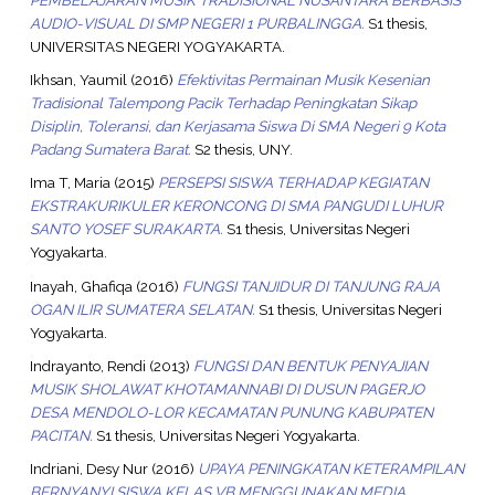
AUDIO-VISUAL DI SMP NEGERI 1 PURBALINGGA.
S1 thesis,
UNIVERSITAS NEGERI YOGYAKARTA.
Ikhsan, Yaumil
(2016)
Efektivitas Permainan Musik Kesenian
Tradisional Talempong Pacik Terhadap Peningkatan Sikap
Disiplin, Toleransi, dan Kerjasama Siswa Di SMA Negeri 9 Kota
Padang Sumatera Barat.
S2 thesis, UNY.
Ima T, Maria
(2015)
PERSEPSI SISWA TERHADAP KEGIATAN
EKSTRAKURIKULER KERONCONG DI SMA PANGUDI LUHUR
SANTO YOSEF SURAKARTA.
S1 thesis, Universitas Negeri
Yogyakarta.
Inayah, Ghafiqa
(2016)
FUNGSI TANJIDUR DI TANJUNG RAJA
OGAN ILIR SUMATERA SELATAN.
S1 thesis, Universitas Negeri
Yogyakarta.
Indrayanto, Rendi
(2013)
FUNGSI DAN BENTUK PENYAJIAN
MUSIK SHOLAWAT KHOTAMANNABI DI DUSUN PAGERJO
DESA MENDOLO-LOR KECAMATAN PUNUNG KABUPATEN
PACITAN.
S1 thesis, Universitas Negeri Yogyakarta.
Indriani, Desy Nur
(2016)
UPAYA PENINGKATAN KETERAMPILAN
BERNYANYI SISWA KELAS VB MENGGUNAKAN MEDIA