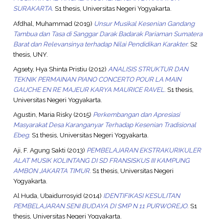
SURAKARTA.
S1 thesis, Universitas Negeri Yogyakarta.
Afdhal, Muhammad
(2019)
Unsur Musikal Kesenian Gandang
Tambua dan Tasa di Sanggar Darak Badarak Pariaman Sumatera
Barat dan Relevansinya terhadap Nilai Pendidikan Karakter.
S2
thesis, UNY.
Agsety, Hya Shinta Pristiu
(2012)
ANALISIS STRUKTUR DAN
TEKNIK PERMAINAN PIANO CONCERTO POUR LA MAIN
GAUCHE EN RE MAJEUR KARYA MAURICE RAVEL.
S1 thesis,
Universitas Negeri Yogyakarta.
Agustin, Maria Risky
(2015)
Perkembangan dan Apresiasi
Masyarakat Desa Karanganyar Terhadap Kesenian Tradisional
Ebeg.
S1 thesis, Universitas Negeri Yogyakarta.
Aji, F. Agung Sakti
(2013)
PEMBELAJARAN EKSTRAKURIKULER
ALAT MUSIK KOLINTANG DI SD FRANSISKUS III KAMPUNG
AMBON JAKARTA TIMUR.
S1 thesis, Universitas Negeri
Yogyakarta.
Al Huda, Ubaidurrosyid
(2014)
IDENTIFIKASI KESULITAN
PEMBELAJARAN SENI BUDAYA DI SMP N 11 PURWOREJO.
S1
thesis, Universitas Negeri Yogyakarta.