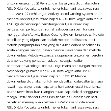
untuk mengetahui: (1) Perhitungan biaya yang digunakan oleh
RSUD Kota Yogyakarta untuk menentukan tarif jasa rawat inap
tahun 2011, (2) Perhitungan Activity Based Costing System untuk
menentukan tarif jasa rawat inap di RSUD Kota Yogyakarta tahun
2011, (3) Perbandingan perhitungan tarif jasa rawat inap
berdasarkan perhitungan rumah sakit dengan perhitungan
menggunakan Activity Based Costing System tahun 2011. Metode
penelitian yang digunakan adalah metode analisis deskriptif.
Metode pengumpulan data yang dilakukan dalam penelitian ini
adalah dengan menggunakan metode wawancara dan metode
dokumentasi. Metode wawancara digunakan untuk memperoleh
data pendukung penulisan, adapun sebagian daftar
pertanyaannya sebagai berikut: Bagaimana perhitungan metode
biaya yang digunakan oleh RSUD Kota Yogyakarta untuk
menentukan tarif jasa rawat inap tahun 2011?. Metode
dokumentasi digunakan untuk mendapatkan data daftar tarif jasa
rawat inap, biaya rawat inap, lama hari pasien rawat inap, jumlah
pasien rawat inap, luas ruangan rawat inap, alokasi penggunaan
tenaga listrtik, dan tarif konsumsi tiap kelas. Berdasarkan hasil
penelitian menunjukkan bahwa: (1) Metode yang diterapkan
RSUD Kota Yogyakarta untuk menentukan tarif jasa rawat inap