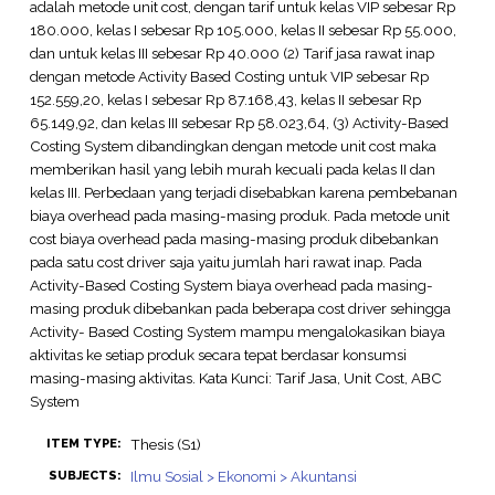
adalah metode unit cost, dengan tarif untuk kelas VIP sebesar Rp
180.000, kelas I sebesar Rp 105.000, kelas II sebesar Rp 55.000,
dan untuk kelas III sebesar Rp 40.000 (2) Tarif jasa rawat inap
dengan metode Activity Based Costing untuk VIP sebesar Rp
152.559,20, kelas I sebesar Rp 87.168,43, kelas II sebesar Rp
65.149,92, dan kelas III sebesar Rp 58.023,64, (3) Activity-Based
Costing System dibandingkan dengan metode unit cost maka
memberikan hasil yang lebih murah kecuali pada kelas II dan
kelas III. Perbedaan yang terjadi disebabkan karena pembebanan
biaya overhead pada masing-masing produk. Pada metode unit
cost biaya overhead pada masing-masing produk dibebankan
pada satu cost driver saja yaitu jumlah hari rawat inap. Pada
Activity-Based Costing System biaya overhead pada masing-
masing produk dibebankan pada beberapa cost driver sehingga
Activity- Based Costing System mampu mengalokasikan biaya
aktivitas ke setiap produk secara tepat berdasar konsumsi
masing-masing aktivitas. Kata Kunci: Tarif Jasa, Unit Cost, ABC
System
Thesis (S1)
ITEM TYPE:
Ilmu Sosial > Ekonomi > Akuntansi
SUBJECTS: