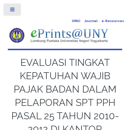
Toggle
OPAC
Journal
e-Resources
EVALUASI TINGKAT
KEPATUHAN WAJIB
PAJAK BADAN DALAM
PELAPORAN SPT PPH
PASAL 25 TAHUN 2010-
2012 DI KANTOR