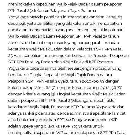
meningkatkan kepatuhan Wajib Pajak Badan dalam pelaporan
PPh Pasal 25 di Kantor Pelayanan Pajak Pratama
Yogyakarta.Metode penelitian ini menggunakan tehnik analisis
deskriptif, yaitu penelitian yang dilakukan untuk mendapatkan
gambaran mengenai fakta yang ada tentang tingkat kepatuhan
Wajib Pajak Badan dalam Pelaporan SPT PPh Pasal 25 tahun
2010-2012 dan beberapa aspek yang berpengaruh terhadap
kepatuhan Wajib Pajak Badan dalam Pelaporan SPT PPh Pasal
25.Hasil penelitian ini menunjukan bahwa : (1) Prosedur Pelaporan
SPT PPh Pasal 25 Badan oleh Wajib Pajak di KPP Pratama
Yogyakarta pada dasarnya telah sesuai dengan prosedur yang
berlaku, (2) Tingkat kepatuhan Wajib Pajak Badan dalam
Pelaporan SPT PPh Pasal 25 yaitu tahun 2010=66,5% dengan
kriteria cukup, 2011=62,5% dengan kriteria kurang, 2012=56,7%
dengan kriteria kurang (3) Tingkat kepatuhan Wajib Pajak Badan
dalam pelaporan SPT PPh Pasal 25 dipengaruhi oleh faktor
kesadaran Wajib Pajak, Pelayanan KPP Pratama Yogyakarta dan
adanya sanksi pidana atau denda administrasi apabila terlambat
atau tidak menyampaikan SPT, (4) Pengawasan kepada WP
adalah upaya yang dilakukan KPP Yogyakarta untuk
meningkatkan kepatuhan WP dalam melaporkan SPT PPh Pasal