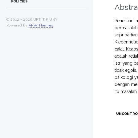
POLICIES
Abstra
© 2012 -
2026 UPT. TIK UNY
Penelitian 
Powered by
APW Themes
.
permasalah
kepribadian
Kiepenheuer
catat. Keab
adalah relia
istri yang b
tidak egois,
psikologi y
dengan mek
itu masalah
UNCONTRO