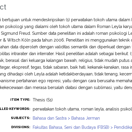
ct
ini bertujuan untuk mendeskripsikan (1) perwatakan tokoh utama dalam
an psikologi yang dialami oleh tokoh utama dalam Roman Leyla kar
 Sigmund Freud. Sumber data penelitian ini adalah roman psikologi Le
 & Witsch Köln pada tahun 2006. Penelitian ini menggunakan teknik des
sahan data diperoleh dengan validitas semantik dan diperkuat dengan v
bilitas intrarater dan interrater. Hasil penelitian adalah sebagai berik
aik, berasal dari keluarga kalangan bawah, religius, tidak mudah putus as
 tegar, ekspresif, tegas, tidak sabaran, baik hati, kekanak-kanakan, ras
ang dihadapi oleh Leyla adalah ketidakberdayaan, tidak tenang, kecema
anisme pertahanan ego represi, yaitu dengan cara berusaha memaha
 kekecewaan dan merasa bersalah diatasi dengan sublimasi, yaitu d
Thesis (S1)
ITEM TYPE:
perwatakan tokoh utama, roman leyla, analisis psikol
LLED KEYWORDS:
Bahasa dan Sastra > Bahasa Jerman
SUBJECTS:
Fakultas Bahasa, Seni dan Budaya (FBSB) > Pendidi
DIVISIONS: