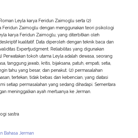
 Roman Leyla karya Feridun Zaimoglu serta (2)
ya Feridun Zaimoglu dengan menggunakan teori psikologi
yla karya Feridun Zaimoglu, yang diterbitkan oleh
kriptif kualitatif. Data diperoleh dengan teknik baca dan
aliditas Expertjudgment. Reliabilitas yang digunakan
ut: (1) Perwatakan tokoh utama Leyla adalah dewasa, seorang
a, tanggung jawab, kritis, bijaksana, patuh, empati, setia,
a ingin tahu yang besar, dan penakut. (2) permasalahan
san, tertekan, tidak bebas dan kebencian, yang diatasi
mi setiap permasalahan yang sedang dihadapi. Sementara
engan meninggalkan ayah mertuanya ke Jerman.
ogi sastra
kan Bahasa Jerman