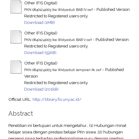
Other (FIS Digital)
- Published Version
PKN 08401241003 Ika Widyastuti BAB IV.swf
Restricted to Registered users only
Download (1MB)
Other (FIS Digital)
- Published Version
PKN 08401241003 Ika Widyastuti BAB V.swf
Restricted to Registered users only
Download (59kB)
Other (FIS Digital)
- Published
PKN 08401241003 Ika Widyastuti lampiran fik.swf
Version
Restricted to Registered users only
Download (201kB)
Official URL:
http://library.fis.uny.ac.id/
Abstract
Penelitian ini bertujuan untuk mengetahui ; (1) Hubungan minat
belajar siswa dengan prestasi belajar PKn siswa ;(2) hubungan
persepsi siswa terhadap profesionalisme guru dengan prestasi