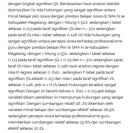
dengan tingkat signifikan 5%. Berdasarkan hasil analisis statistik
disimpulkan (1) Ada hubungan yang sangat signifikan antara
minat belajar pkn siswa dengan prestasi belajar siswa di SMA N se
Kabupaten Magelang, dengan r hitung 0,502, sedangkan r tabel
sebesar 0,113 pada taraf signifikan 5% dan n = 301,sedangkan
pada taraf 1% nilai r tabel sebesar 0,148.(2) Ada hubungan yang
sangat signifikan antara persepsi siswa terhadap profesionalisme
guru dengan prestasi belajar Pkn di SMA N se Kabupaten
Magelang, dengan r hitung 0,530, sedangkan r tabel sebesar
0,113 pada taraf signifikan 5% < 0,05 dan n = 301 sedangkan pada
taraf 1% nilai r tabel sebesar 0,148.Hasil analisis regresi dengan
nilai R regresi sebesar 0, 640 , sedangkan F tabel pada taraf
signifikan 5% adalah 0,113 dan nilai r pada taraf signifikan 1%
sebesar 0,148, jadi ro > rt 1% bearti hubungan tersebut sangat
signifikan.Dengan ini berarti bahwa 0, 640 > 0,113 jadi ketiga
variabel dalam penelitian ini mempunyai hubungan yang sangat
signifikan. Dengan sumbangan relatif 46, 2% diberikan oleh
variabel minat belajar dan sumbangan efektif sebesar 18,9%
sedangkan persepsi siswa terhadap profesionalisme guru
memberikan sumbangan relatif sebesar 53,8% dan sumbangan
efektif sebesar 22,1%.