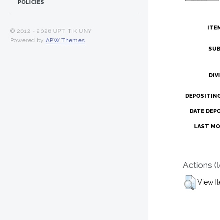
POLICIES
ITE
© 2012 -
2026 UPT. TIK UNY
Powered by
APW Themes
.
SUB
DIV
DEPOSITIN
DATE DEP
LAST MO
Actions (
View I