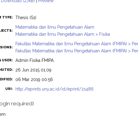
Download (27kB)
|
Preview
Thesis (S1)
M TYPE:
Matematika dan Ilmu Pengetahuan Alam
JECTS:
Matematika dan Ilmu Pengetahuan Alam > Fisika
Fakultas Matematika dan Ilmu Pengetahuan Alam (FMIPA) > Pend
ISIONS:
Fakultas Matematika dan Ilmu Pengetahuan Alam (FMIPA) > Pend
Admin Fisika FMIPA
G USER:
26 Jun 2015 01:09
OSITED:
06 Mar 2019 00:56
DIFIED:
http://eprints.uny.ac.id/id/eprint/21486
URI:
login required)
tem