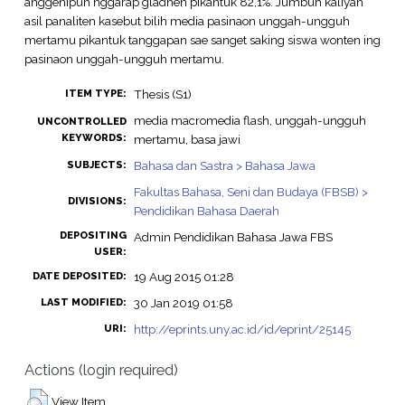
anggenipun nggarap gladhen pikantuk 82,1%. Jumbuh kaliyan
asil panaliten kasebut bilih media pasinaon unggah-ungguh
mertamu pikantuk tanggapan sae sanget saking siswa wonten ing
pasinaon unggah-ungguh mertamu.
Thesis (S1)
ITEM TYPE:
media macromedia flash, unggah-ungguh
UNCONTROLLED
KEYWORDS:
mertamu, basa jawi
Bahasa dan Sastra > Bahasa Jawa
SUBJECTS:
Fakultas Bahasa, Seni dan Budaya (FBSB) >
DIVISIONS:
Pendidikan Bahasa Daerah
DEPOSITING
Admin Pendidikan Bahasa Jawa FBS
USER:
19 Aug 2015 01:28
DATE DEPOSITED:
30 Jan 2019 01:58
LAST MODIFIED:
http://eprints.uny.ac.id/id/eprint/25145
URI:
Actions (login required)
View Item