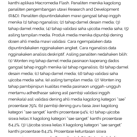
kanthi aplikasi Macromedia Flash. Panaliten menika kagolong
panaliten pengembangan utawi Research and Development
(R&D). Panaliten dipuntindakaken mawi gangsal tahap inggih
menika (1) tahap nganalisis; (2) tahap damel desain media; (3)
tahap damel media; (4) tahap validasi saha ujicoba media saha; (5)
asiling tampilan media. Produk media menika dipunbiji dening
dosen ahli media mawi validasi. Cara ngempalaken data
dipuntindakaken ngginakaken angket. Cara nganalisis data
ngginakaken analisis deskriptif. Asiling panaliten nedahaken bilih:
(1) Wonten ing tahap damel media pasinaon kaperang dados
gangsal tahap inggih menika (a) tahap nganalisis; (b) tahap damel
desain media; (c) tahap damel media; (d) tahap validasi saha
ujicoba media saha; (e) asiling tampilan media. (2) Wonten ing
tahap pambijinipun kualitas media pasinaon unggah-ungguh
mertamu adhedhasar saking asil pambiji validasi inggih
menika(a) asil validasi dening ahli media kagolong kategori “sae”
prosentase 79%; (b) pambiji dening guru basa Jawi kagolong
kategori “sae sanget” kanthi prosentase 94%; (c) tahap ujicoba
siswa kelas X kagolong kategori “sae sanget” kanthi prosentase
84,2%. (3) Ujicoba siswa kelas X kagolong kategori “sae sanget”
kanthi prosentase 84,2%. Prosentase ketuntasan siswa