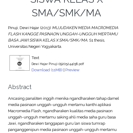
SMA/SMK/MA
Pinuji, Dewi Hajar
(2013)
MUJUDAKEN MEDIA MACROMEDIA
FLASH KANGGE PASINAON UNGGAH-UNGGUH MERTAMU
BASA JAWI SISWA KELAS X SMA/SMK/MA.
S1 thesis,
Universitas Negeri Yogyakarta.
Text
Dewi Hajar Pinuji 09205244038.pdf
Download (11MB)
|
Preview
Abstract
Ancasing panaliten inggih menika ngandharaken tahap damel
media pasinaon unggah-ungguh mertamu kanthi aplikasi
Macromedia Flash, ngandharaken kualitas media pasinaon
unggah-ungguh mertamu saking ahli media saha guru basa
Jawi, ngandharaken tanggapan guru lan siswa tumrap
panganggenipun media pasinaon unggah-ungguh mertamu