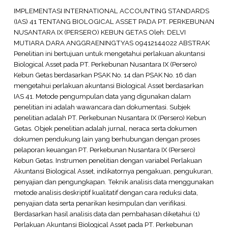
IMPLEMENTASI INTERNATIONAL ACCOUNTING STANDARDS
(IAS) 41 TENTANG BIOLOGICAL ASSET PADA PT. PERKEBUNAN
NUSANTARA IX (PERSERO) KEBUN GETAS Oleh: DELVI
MUTIARA DARA ANGGRAENINGTYAS 09412144022 ABSTRAK
Penelitian ini bertujuan untuk mengetahui perlakuan akuntansi
Biological Asset pada PT. Perkebunan Nusantara IX (Persero)
Kebun Getas berdasarkan PSAK No. 14 dan PSAK No. 16 dan
mengetahui perlakuan akuntansi Biological Asset berdasarkan
IAS 41. Metode pengumpulan data yang digunakan dalam
penelitian ini adalah wawancara dan dokumentasi. Subjek
penelitian adalah PT. Perkebunan Nusantara IX (Persero) Kebun
Getas. Objek penelitian adalah jurnal, neraca serta dokumen
dokumen pendukung lain yang berhubungan dengan proses
pelaporan keuangan PT. Perkebunan Nusantara IX (Persero)
Kebun Getas. Instrumen penelitian dengan variabel Perlakuan
Akuntansi Biological Asset, indikatornya pengakuan, pengukuran,
penyajian dan pengungkapan. Teknik analisis data menggunakan
metode analisis deskriptif kualitatif dengan cara reduksi data,
penyajian data serta penarikan kesimpulan dan verifikasi.
Berdasarkan hasil analisis data dan pembahasan diketahui (1)
Perlakuan Akuntansi Biological Asset pada PT. Perkebunan