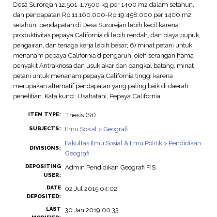
Desa Surorejan 12.501-1.7500 kg per 1400 m2 dalam setahun,
dan pendapatan Rp 11.160.000-Rp 19.458.000 per 1400 m2
setahun, pendapatan di Desa Surorejan lebih kecil karena
produktivitas pepaya California di lebih rendah, dan biaya pupuk,
pengairan, dan tenaga kerja lebih besar; 6) minat petani untuk
menanam pepaya California dipengaruhi oleh serangan hama
penyakit Antraknosa dan usuk akar dan pangkal batang, minat
petani untuk menanam pepaya California tinggi karena
merupakan alternatif pendapatan yang paling baik di daerah
penelitian. Kata kunci: Usahatani, Pepaya California
Thesis (S1)
ITEM TYPE:
Ilmu Sosial > Geografi
SUBJECTS:
Fakultas Ilmu Sosial & Ilmu Politik > Pendidikan
DIVISIONS:
Geografi
DEPOSITING
Admin Pendidikan Geografi FIS
USER:
DATE
02 Jul 2015 04:02
DEPOSITED:
LAST
30 Jan 2019 00:33