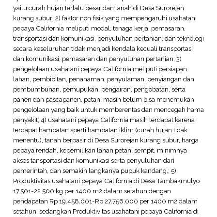
yaitu curah hujan terlalu besar dan tanah di Desa Surorejan
kurang subur; 2) faktor non fisik yang mempengaruhi usahatani
pepaya California meliputi modal, tenaga kerja, pemasaran,
transportasi dan komunikasi, penyuluhan pertanian, dan teknologi
secara keseluruhan tidak menjadi kendala kecuali transportasi
dan komunikasi, pemasaran dan penyuluhan pertanian; 3)
pengelolaan usahatani pepaya California meliputi persiapan
lahan, pembibitan, penanaman, penyulaman, penyiangan dan
pembumbunan, pemupukan, pengairan, pengobatan, serta
panen dan pascapanen, petani masih belum bisa menemukan
pengelolaan yang baik untuk memberentas dan mencegah hama
penyakit; 4) usahatani pepaya California masih terdapat karena
terdapat hambatan sperti hambatan iklim (curah hujan tidak
menentu), tanah berpasir di Desa Surorejan kurang subur, harga
pepaya rendah, kepemilikan lahan petani sempit, minimnya
akses tansportasi dan komunikasi serta penyuluhan dari
pemerintah, dan semakin langkanya pupuk kandang,; 5)
Produktivitas usahatani pepaya California di Desa Tambakmulyo
17.501-22.500 kg per 1400 m2 dalam setahun dengan
pendapatan Rp 19.458.001-Rp 27.756.000 per 1400 m2 dalam
setahun, sedangkan Produktivitas usahatani pepaya California di