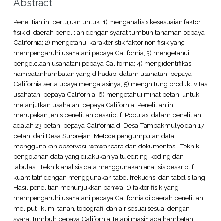
Abstract
Penelitian ini bertujuan untuk: 1) menganalisis kesesuaian faktor
fisik di daerah penelitian dengan syarat tumbuh tanaman pepaya
California; 2) mengetahui karakteristik faktor non fisik yang
mempengaruhi usahatani pepaya California; 3) mengetahui
pengelolaan usahatani pepaya California; 4) mengidentifikasi
hambatanhambatan yang dihadapi dalam usahatani pepaya
California serta upaya mengatasinya; 5) menghitung produktivitas
usahatani pepaya California; 6) mengetahui minat petani untuk
melanjutkan usahatani pepaya California. Penelitian ini
merupakan jenis penelitian deskriptif. Populasi dalam penelitian
adalah 23 petani pepaya California di Desa Tambakmulyo dan 17
petani dari Desa Surorejan. Metode pengumpulan data
menggunakan observasi, wawancara dan dokumentasi. Teknik
pengolahan data yang dilakukan yaitu editing, koding dan
tabulasi. Teknik analisis data menggunakan analisis deskriptif
kuantitatif dengan menggunakan tabel frekuensi dan tabel silang.
Hasil penelitian menunjukkan bahwa: 1) faktor fisik yang
mempengaruhi usahatani pepaya California di daerah penelitian
meliputi iklim, tanah, topografi, dan air sesuai sesuai dengan
syarat tumbuh pepaya California, tetapi masih ada hambatan