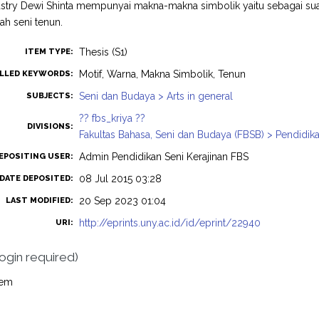
try Dewi Shinta mempunyai makna-makna simbolik yaitu sebagai suatu
h seni tenun.
Thesis (S1)
ITEM TYPE:
Motif, Warna, Makna Simbolik, Tenun
LLED KEYWORDS:
Seni dan Budaya > Arts in general
SUBJECTS:
?? fbs_kriya ??
DIVISIONS:
Fakultas Bahasa, Seni dan Budaya (FBSB) > Pendidik
Admin Pendidikan Seni Kerajinan FBS
EPOSITING USER:
08 Jul 2015 03:28
DATE DEPOSITED:
20 Sep 2023 01:04
LAST MODIFIED:
http://eprints.uny.ac.id/id/eprint/22940
URI:
login required)
tem