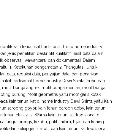
mbolik kain tenun ikat tradisional Troso home industry
enis penelitian deskriptif kualitatif, hasil data dalam
nik observasi, wawancara, dan dokumentasi. Dalam
aitu: 1. Ketekunan pengamatan 2. Triangulasi. Untuk
n data, reduksi data, penyajian data, dan penarikan
un ikat tradisional home industry Dewi Shinta terdiri dari
, motif bunga angrek, motif bunga mentari, motif bunga
ting burung. Motif geometris yaitu motif garis kotak,
ada kain tenun ikat di home industry Dewi Shinta yaitu Kain
tenun saroong goyor, kain tenun baroon doby, kain tenun
n tenun etnik 2. 2. Warna kain tenun ikat tradisional di
a, ungu, orengs, kelabu, putih, hitam, hijau dan kuning.
k dari setiap jenis motif dan kain tenun ikat tradisional