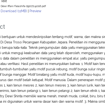
Text
Dewi Iffani Falashifa 09207241016.pdf
Download (11MB)
|
Preview
ct
ini bertujuan untuk mendeskripsikan tentang motif, warna, dan makna si
 Di Desa Troso Pecangaan Kabupaten Jepara. Penelitian ini menggunakan j
ini berupa kata-kata. Teknik pengumpulan data yaitu menggunakan tek
ini untuk menguji keabsahan data yang telah diperoleh, menggunakan y
s data dalam penelitian ini menggunakan empat alur, yaitu pengumpula
tau verfikasi. Hasil penelitian ini menunjukkan bahwa: 1. Motif kain ten
f tumbuh-tumbuhan yaitu motif pucuk rebung, motif bunga sulur ringin
f bunga manggar. Motif binatang yaitu motif kuda, motif kupu-kupu, mo
 lurus dan motif belah ketupat. Motif manusia. Dalam penerapan motif p
s 1, kain tenun mesres 2, kain tenun mesres 3, kain tenun lurik, kain 
rimis, kain tenun pelangi 1, kain tenun pelangi 2, kain tenun etnik 1, kai
ry Dewi Shinta memiliki warna merah, merah muda, coklat, biru, biru tu
 ini digunakan untuk warna dasar kain dan warna motif. 3. Makna simboli