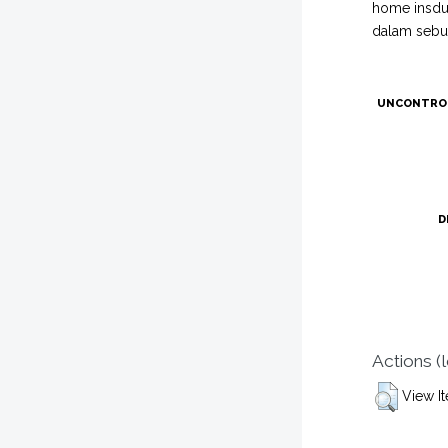
home insdus
dalam sebua
UNCONTRO
D
Actions (
View I