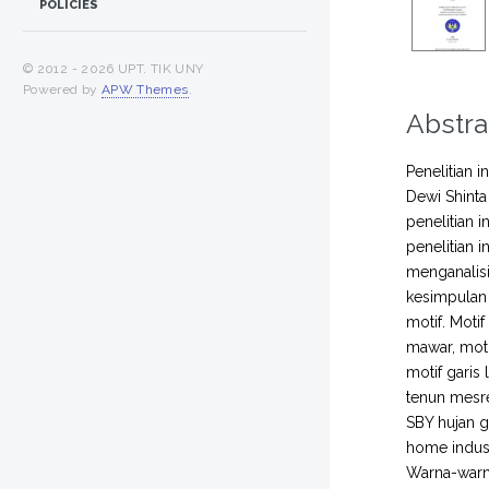
POLICIES
© 2012 -
2026 UPT. TIK UNY
Powered by
APW Themes
.
Abstra
Penelitian 
Dewi Shinta
penelitian 
penelitian 
menganalisi
kesimpulan a
motif. Moti
mawar, moti
motif garis
tenun mesre
SBY hujan ge
home indust
Warna-warna