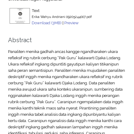
Text
Erika Wahyu Andriani 09205244007.pdf
Download (3MB)
|
Preview
Abstract
Panaliten menika gadhah ancas kangge ngandharaken ukara
refleksif ing rubrik cerbung “Pak Guru” kalawarti Djaka Lodang.
Ukara refleksif ingkang dipuntliti gayutipun kaliyan titikanipun
saha peran semantisipun. Panaliten menika mujudaken panaliten
deskriptif inggih menika ngandharaken ukara refleksif ing rubrik
cerbung “Pak Guru” kalawarti Djaka Lodang. Data panaliten
menika awujud ukara saha konteks ukaranipun, sumbering data
ngginakaken kalawarti Djaka Lodang inggih menika perangan
rubrik cerbung “Pak Guru”. Caranipun ngempalaken data inggih
menika kanthi teknik maos saha nyerat. Pirantining panaliten
inggih menika tabel analisis data ingkang dipunbiyantu kaliyan
kertu data. Caranipun nganalisis data inggih menika kanthi cara
deskriptif ingkang gadhah sakawan lampahan inggih menika
identifikasi, tabulasi, reduksi, saha inferensi. Caranipun