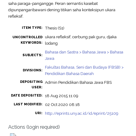
saha paraga-pangangge. Peran semantis kasebat
dipunpangaribawani dening titikan saha konteksipun ukara
refleksif.
Thesis (S1)
ITEM TYPE:
ukara refleksif, cerbung pak guru, djaka
UNCONTROLLED
KEYWORDS:
lodang
Bahasa dan Sastra > Bahasa Jawa > Bahasa
SUBJECTS:
Jawa
Fakultas Bahasa, Seni dan Budaya (FBSB) >
DIVISIONS:
Pendidikan Bahasa Daerah
DEPOSITING
Admin Pendidikan Bahasa Jawa FBS
USER:
18 Aug 2015 11:09
DATE DEPOSITED:
02 Oct 2020 08:18
LAST MODIFIED:
http://eprints.uny.ac.id/id/eprint/25109
URI:
Actions (login required)