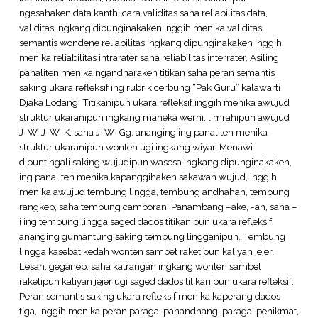
ngesahaken data kanthi cara validitas saha reliabilitas data,
validitas ingkang dipunginakaken inggih menika validitas
semantis wondene reliabilitas ingkang dipunginakaken inggih
menika reliabilitas intrarater saha reliabilitas interrater. Asiling
panaliten menika ngandharaken titikan saha peran semantis
saking ukara refleksif ing rubrik cerbung “Pak Guru” kalawarti
Djaka Lodang. Titikanipun ukara refleksif inggih menika awujud
struktur ukaranipun ingkang maneka werni, limrahipun awujud
J-W, J-W-K, saha J-W-Gg, ananging ing panaliten menika
struktur ukaranipun wonten ugi ingkang wiyar. Menawi
dipuntingali saking wujudipun wasesa ingkang dipunginakaken,
ing panaliten menika kapanggihaken sakawan wujud, inggih
menika awujud tembung lingga, tembung andhahan, tembung
rangkep, saha tembung camboran. Panambang –ake, -an, saha –
i ing tembung lingga saged dados titikanipun ukara refleksif
ananging gumantung saking tembung lingganipun. Tembung
lingga kasebat kedah wonten sambet raketipun kaliyan jejer.
Lesan, geganep, saha katrangan ingkang wonten sambet
raketipun kaliyan jejer ugi saged dados titikanipun ukara refleksif.
Peran semantis saking ukara refleksif menika kaperang dados
tiga, inggih menika peran paraga-panandhang, paraga-penikmat,