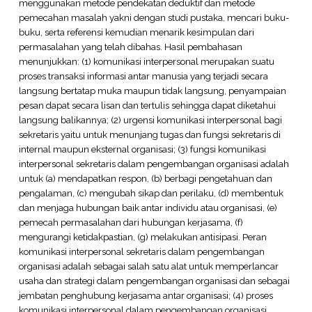
menggunakan metode pendekatan deduktif dan metode
pemecahan masalah yakni dengan studi pustaka, mencari buku-
buku, serta referensi kemudian menarik kesimpulan dari
permasalahan yang telah dibahas. Hasil pembahasan
menunjukkan: (1) komunikasi interpersonal merupakan suatu
proses transaksi informasi antar manusia yang terjadi secara
langsung bertatap muka maupun tidak langsung, penyampaian
pesan dapat secara lisan dan tertulis sehingga dapat diketahui
langsung balikannya; (2) urgensi komunikasi interpersonal bagi
sekretaris yaitu untuk menunjang tugas dan fungsi sekretaris di
internal maupun eksternal organisasi; (3) fungsi komunikasi
interpersonal sekretaris dalam pengembangan organisasi adalah
untuk (a) mendapatkan respon, (b) berbagi pengetahuan dan
pengalaman, (c) mengubah sikap dan perilaku, (d) membentuk
dan menjaga hubungan baik antar individu atau organisasi, (e)
pemecah permasalahan dari hubungan kerjasama, (f)
mengurangi ketidakpastian, (g) melakukan antisipasi. Peran
komunikasi interpersonal sekretaris dalam pengembangan
organisasi adalah sebagai salah satu alat untuk memperlancar
usaha dan strategi dalam pengembangan organisasi dan sebagai
jembatan penghubung kerjasama antar organisasi; (4) proses
komunikasi interpersonal dalam pengembangan organisasi