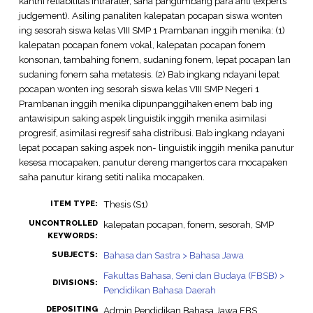
kanthi reliabilitas intrarater, saha panglimbang para ahli (experts
judgement). Asiling panaliten kalepatan pocapan siswa wonten
ing sesorah siswa kelas VIII SMP 1 Prambanan inggih menika: (1)
kalepatan pocapan fonem vokal, kalepatan pocapan fonem
konsonan, tambahing fonem, sudaning fonem, lepat pocapan lan
sudaning fonem saha metatesis. (2) Bab ingkang ndayani lepat
pocapan wonten ing sesorah siswa kelas VIII SMP Negeri 1
Prambanan inggih menika dipunpanggihaken enem bab ing
antawisipun saking aspek linguistik inggih menika asimilasi
progresif, asimilasi regresif saha distribusi. Bab ingkang ndayani
lepat pocapan saking aspek non- linguistik inggih menika panutur
kesesa mocapaken, panutur dereng mangertos cara mocapaken
saha panutur kirang setiti nalika mocapaken.
Thesis (S1)
ITEM TYPE:
UNCONTROLLED
kalepatan pocapan, fonem, sesorah, SMP
KEYWORDS:
Bahasa dan Sastra > Bahasa Jawa
SUBJECTS:
Fakultas Bahasa, Seni dan Budaya (FBSB) >
DIVISIONS:
Pendidikan Bahasa Daerah
DEPOSITING
Admin Pendidikan Bahasa Jawa FBS