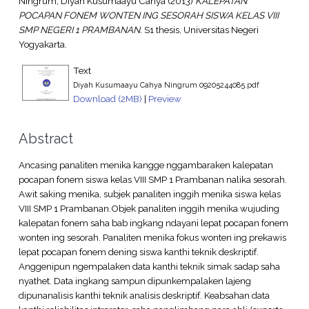
Ningrum, Diyah Kusumaayu Cahya
(2013)
KALEPATAN
POCAPAN FONEM WONTEN ING SESORAH SISWA KELAS VIII
SMP NEGERI 1 PRAMBANAN.
S1 thesis, Universitas Negeri
Yogyakarta.
Text
Diyah Kusumaayu Cahya Ningrum 09205244085.pdf
Download (2MB)
|
Preview
Abstract
Ancasing panaliten menika kangge nggambaraken kalepatan
pocapan fonem siswa kelas VIII SMP 1 Prambanan nalika sesorah.
Awit saking menika, subjek panaliten inggih menika siswa kelas
VIII SMP 1 Prambanan.Objek panaliten inggih menika wujuding
kalepatan fonem saha bab ingkang ndayani lepat pocapan fonem
wonten ing sesorah. Panaliten menika fokus wonten ing prekawis
lepat pocapan fonem dening siswa kanthi teknik deskriptif.
Anggenipun ngempalaken data kanthi teknik simak sadap saha
nyathet. Data ingkang sampun dipunkempalaken lajeng
dipunanalisis kanthi teknik analisis deskriptif. Keabsahan data