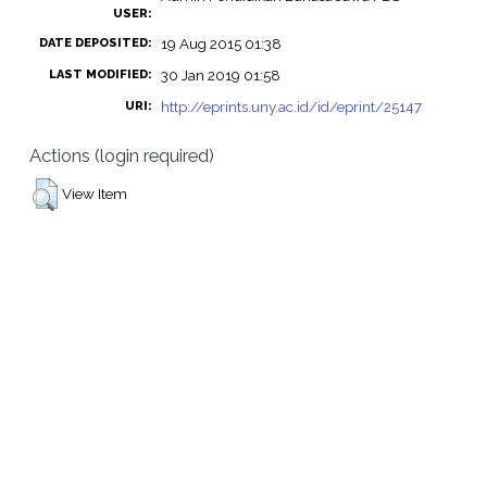
USER:
19 Aug 2015 01:38
DATE DEPOSITED:
30 Jan 2019 01:58
LAST MODIFIED:
http://eprints.uny.ac.id/id/eprint/25147
URI:
Actions (login required)
View Item