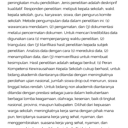
peningkatan mutu pendidikan. Jenis penelitian adalah deskriprif
kualitatif. Responden penelitian: meliputi kepala sekolah, wakil
kepala sekolah, guru, karyawan, siswa, dan pengurus komite
sekolah. Metode pengumpulan data dalam penelitian ini: (1)
wawancara mendalam, (2) pengamatan, dan (3) dokumentasi
melalui pencermatan dokumen. Untuk mencari kredibilitas data
digunakan cara (1) memperpanjang waktu penelitian, (2)
triangulasi, dan (3) klarifikasi hasil penelitian kepada subjek
penelitian. Analisis data dengan cara (1) mereduksi data, (2)
menampilkan data, dan (3) memverifikasi untuk membuat
kesimpulan. Hasil penelitian adalah sebagai berikut: (1) Peran
Kompetensi Kewirausahaan Kepala Sekolah cukup berhasil, untuk
bidang akademik diantaranya ditandai dengan meningkatnya
perolehan ujian nasional, jumlah siswa drop out menurun, siswa
tinggal kelas rendah. Untuk bidang non akademik diantaranya
ditandai dengan prestasi sebagai juara dalam keikutsertaan
berbagai lomba keagamaan, olahraga, kesenian, baik di tingkat
nasional, provinsi, maupun kabupaten. Dilihat dari kepuasan
warga sekolah, meningkatnya kerja sama dengan pihak mana
pun, terciptanya suasana kerja yang sehat, nyaman, dan
menggembirakan. suasana kerja yang sehat, nyaman, dan