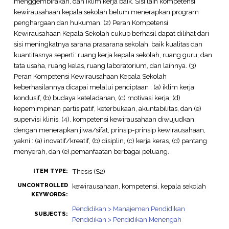
menggembirakan, dan iklim kerja baik. Sisi lain kompetensi
kewirausahaan kepala sekolah belum menerapkan program
penghargaan dan hukuman. (2) Peran Kompetensi
Kewirausahaan Kepala Sekolah cukup berhasil dapat dilihat dari
sisi meningkatnya sarana prasarana sekolah, baik kualitas dan
kuantitasnya seperti: ruang kerja kepala sekolah, ruang guru, dan
tata usaha, ruang kelas, ruang laboratorium, dan lainnya. (3)
Peran Kompetensi Kewirausahaan Kepala Sekolah
keberhasilannya dicapai melalui penciptaan : (a) iklim kerja
kondusif, (b) budaya keteladanan, (c) motivasi kerja, (d)
kepemimpinan partisipatif, keterbukaan, akuntabilitas, dan (e)
supervisi klinis. (4). kompetensi kewirausahaan diwujudkan
dengan menerapkan jiwa/sifat, prinsip-prinsip kewirausahaan,
yakni : (a) inovatif/kreatif, (b) disiplin, (c) kerja keras, (d) pantang
menyerah, dan (e).pemanfaatan berbagai peluang.
Thesis (S2)
ITEM TYPE:
UNCONTROLLED
kewirausahaan, kompetensi, kepala sekolah
KEYWORDS:
Pendidikan > Manajemen Pendidikan
SUBJECTS:
Pendidikan > Pendidikan Menengah