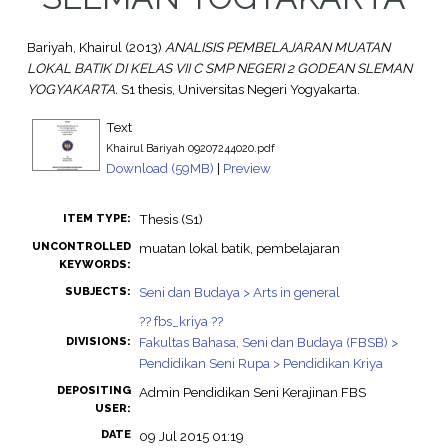
Bariyah, Khairul
(2013)
ANALISIS PEMBELAJARAN MUATAN
LOKAL BATIK DI KELAS VII C SMP NEGERI 2 GODEAN SLEMAN
YOGYAKARTA.
S1 thesis, Universitas Negeri Yogyakarta.
Text
Khairul Bariyah 09207244020.pdf
Download (59MB)
|
Preview
Thesis (S1)
ITEM TYPE:
UNCONTROLLED
muatan lokal batik, pembelajaran
KEYWORDS:
Seni dan Budaya > Arts in general
SUBJECTS:
?? fbs_kriya ??
Fakultas Bahasa, Seni dan Budaya (FBSB) >
DIVISIONS:
Pendidikan Seni Rupa > Pendidikan Kriya
DEPOSITING
Admin Pendidikan Seni Kerajinan FBS
USER:
DATE
09 Jul 2015 01:19