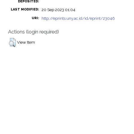
DEPOSITED:
20 Sep 2023 01:04
LAST MODIFIED:
http://eprints.uny.ac.id/id/eprint/23046
URI:
Actions (login required)
View Item