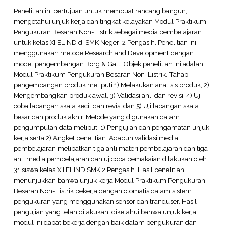
Penelitian ini bertujuan untuk membuat rancang bangun,
mengetahui unjuk kerja dan tingkat kelayakan Modul Praktikum
Pengukuran Besaran Non-Listrik sebagai media pembelajaran
untuk kelas XI ELIND di SMK Negeri 2 Pengasih. Penelitian ini
menggunakan metode Research and Development dengan
model pengembangan Borg & Gall. Objek penelitian ini adalah
Modul Praktikum Pengukuran Besaran Non-Listrik. Tahap
pengembangan produk meliputi 1) Melakukan analisis produk, 2)
Mengembangkan produk awal, 3) Validasi ahli dan revisi, 4) Uji
coba lapangan skala kecil dan revisi dan 5) Uji lapangan skala
besar dan produk akhir. Metode yang digunakan dalam
pengumpulan data meliputi 1) Pengujian dan pengamatan unjuk
kerja serta 2) Angket penelitian. Adapun validasi media
pembelajaran melibatkan tiga ahli materi pembelajaran dan tiga
ahli media pembelajaran dan ujicoba pemakaian dilakukan oleh
31 siswa kelas XII ELIND SMK 2 Pengasih. Hasil penelitian
menunjukkan bahwa unjuk kerja Modul Praktikum Pengukuran
Besaran Non-Listrik bekerja dengan otomatis dalam sistem
pengukuran yang menggunakan sensor dan tranduser. Hasil
pengujian yang telah dilakukan, diketahui bahwa unjuk kerja
modul ini dapat bekerja dengan baik dalam pengukuran dan