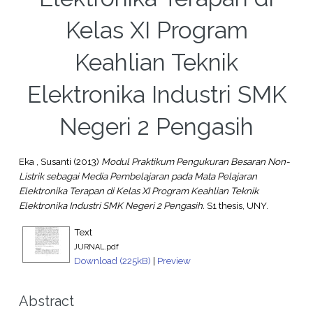
Kelas XI Program
Keahlian Teknik
Elektronika Industri SMK
Negeri 2 Pengasih
Eka , Susanti
(2013)
Modul Praktikum Pengukuran Besaran Non-
Listrik sebagai Media Pembelajaran pada Mata Pelajaran
Elektronika Terapan di Kelas XI Program Keahlian Teknik
Elektronika Industri SMK Negeri 2 Pengasih.
S1 thesis, UNY.
Text
JURNAL.pdf
Download (225kB)
|
Preview
Abstract