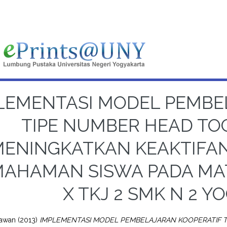
LEMENTASI MODEL PEMBE
TIPE NUMBER HEAD T
MENINGKATKAN KEAKTIFAN
AHAMAN SISWA PADA MATA
X TKJ 2 SMK N 2 
iawan
(2013)
IMPLEMENTASI MODEL PEMBELAJARAN KOOPERATIF 