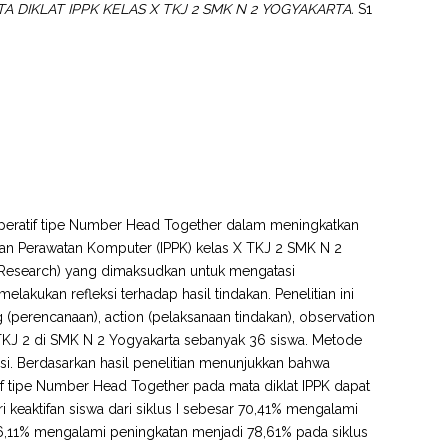
DIKLAT IPPK KELAS X TKJ 2 SMK N 2 YOGYAKARTA.
S1
operatif tipe Number Head Together dalam meningkatkan
 dan Perawatan Komputer (IPPK) kelas X TKJ 2 SMK N 2
on Research) yang dimaksudkan untuk mengatasi
kukan refleksi terhadap hasil tindakan. Penelitian ini
g (perencanaan), action (pelaksanaan tindakan), observation
 X TKJ 2 di SMK N 2 Yogyakarta sebanyak 36 siswa. Metode
i. Berdasarkan hasil penelitian menunjukkan bahwa
tipe Number Head Together pada mata diklat IPPK dapat
i keaktifan siswa dari siklus I sebesar 70,41% mengalami
r 66,11% mengalami peningkatan menjadi 78,61% pada siklus