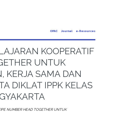
OPAC
Journal
e-Resources
LAJARAN KOOPERATIF
OGETHER UNTUK
, KERJA SAMA DAN
 DIKLAT IPPK KELAS
YOGYAKARTA
TIPE NUMBER HEAD TOGETHER UNTUK