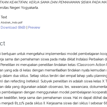
KAN KEAKTIFAN, KERJA SAMA DAN PEMAHAMAN SISWA PADA MATA 
ersitas Negeri Yogyakarta.
Text
Abstrak_Indo.pdf
Download (8kB)
|
Preview
ct
ini bertujuan untuk mengetahui implementasi model pembelajaran ko
kerja sama dan pemahaman siswa pada mata diklat Instalasi Perbaikan
 Penelitian ini merupakan penelitian tindakan kelas (Classroom Acti
n yang ada di kelas dengan memanfaatkan tindakan nyata kemudian mela
 dalam dua siklus. Setiap siklus terdiri dari empat tahap yaitu plannin
) dan reflecting (refleksi). Subyek penelitian ini adalah siswa kelas
 data yang digunakan adalah observasi, tes, wawancara, dokumentas
n pembelajaran dengan menggunakan model pembelajaran kooperatif 
n keaktifan, kerja sama dan pemahaman siswa. Hal ini dapat dilihat dar
 menjadi 81,11% pada siklus II. Kerjasama siswa dari siklus I sebesa