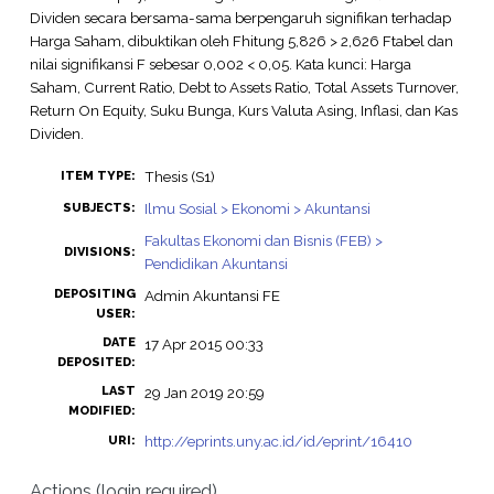
Dividen secara bersama-sama berpengaruh signifikan terhadap
Harga Saham, dibuktikan oleh Fhitung 5,826 > 2,626 Ftabel dan
nilai signifikansi F sebesar 0,002 < 0,05. Kata kunci: Harga
Saham, Current Ratio, Debt to Assets Ratio, Total Assets Turnover,
Return On Equity, Suku Bunga, Kurs Valuta Asing, Inflasi, dan Kas
Dividen.
Thesis (S1)
ITEM TYPE:
Ilmu Sosial > Ekonomi > Akuntansi
SUBJECTS:
Fakultas Ekonomi dan Bisnis (FEB) >
DIVISIONS:
Pendidikan Akuntansi
DEPOSITING
Admin Akuntansi FE
USER:
DATE
17 Apr 2015 00:33
DEPOSITED:
LAST
29 Jan 2019 20:59
MODIFIED:
http://eprints.uny.ac.id/id/eprint/16410
URI:
Actions (login required)