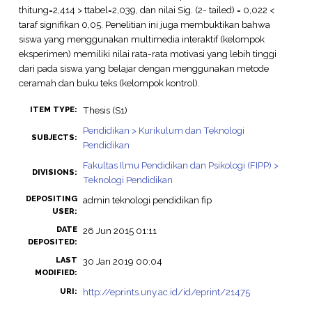
thitung=2,414 > ttabel=2,039, dan nilai Sig. (2- tailed) = 0,022 <
taraf signifikan 0,05. Penelitian ini juga membuktikan bahwa
siswa yang menggunakan multimedia interaktif (kelompok
eksperimen) memiliki nilai rata-rata motivasi yang lebih tinggi
dari pada siswa yang belajar dengan menggunakan metode
ceramah dan buku teks (kelompok kontrol).
Thesis (S1)
ITEM TYPE:
Pendidikan > Kurikulum dan Teknologi
SUBJECTS:
Pendidikan
Fakultas Ilmu Pendidikan dan Psikologi (FIPP) >
DIVISIONS:
Teknologi Pendidikan
DEPOSITING
admin teknologi pendidikan fip
USER:
DATE
26 Jun 2015 01:11
DEPOSITED:
LAST
30 Jan 2019 00:04
MODIFIED:
http://eprints.uny.ac.id/id/eprint/21475
URI: